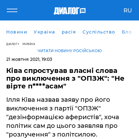
RU
Новини
Україна
расія
Суспільство
Блоги
ДІАЛОГ
УКРАЇНА
ЧИТАТИ НОВИНУ РОСІЙСЬКОЮ
21 жовтня 2021, 19:03
Ківа спростував власні слова
про виключення з "ОПЗЖ": "Не
вірте п****асам"
Ілля Ківа назвав заяву про його
виключення з партії "ОПЗЖ"
"дезінформацією аферистів", хоча
політик сам до цього заявляв про
"розлучення" з політсилою.