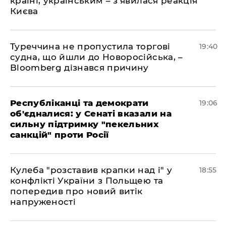
країні, українським – з'явилася реакція
Києва
Туреччина не пропустила торгові
19:40
судна, що йшли до Новоросійська, –
Bloomberg дізнався причину
Республіканці та демократи
19:06
об'єдналися: у Сенаті вказали на
сильну підтримку "пекельних
санкцій" проти Росії
Кулеба "розставив крапки над і" у
18:55
конфлікті України з Польщею та
попередив про новий витік
напруженості