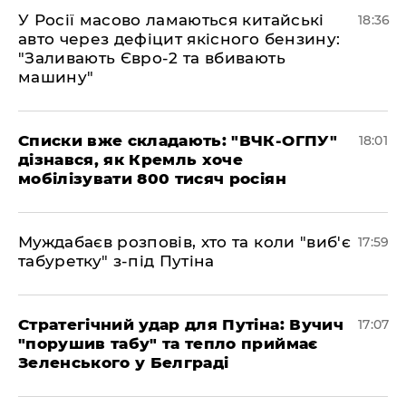
У Росії масово ламаються китайські
18:36
авто через дефіцит якісного бензину:
"Заливають Євро-2 та вбивають
машину"
Списки вже складають: "ВЧК-ОГПУ"
18:01
дізнався, як Кремль хоче
мобілізувати 800 тисяч росіян
Муждабаєв розповів, хто та коли "виб'є
17:59
табуретку" з-під Путіна
Стратегічний удар для Путіна: Вучич
17:07
"порушив табу" та тепло приймає
Зеленського у Белграді