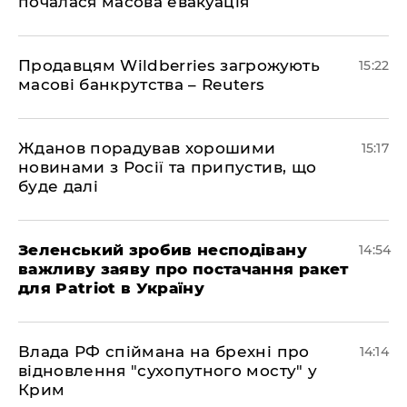
почалася масова евакуація
Продавцям Wildberries загрожують
15:22
масові банкрутства – Reuters
Жданов порадував хорошими
15:17
новинами з Росії та припустив, що
буде далі
Зеленський зробив несподівану
14:54
важливу заяву про постачання ракет
для Patriot в Україну
Влада РФ спіймана на брехні про
14:14
відновлення "сухопутного мосту" у
Крим