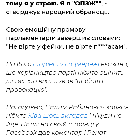
тому я у строю. Я в "ОПЗЖ""
, -
стверджує народний обранець.
Свою емоційну промову
парламентарій завершив словами:
"Не вірте у фейки, не вірте п****асам".
На його
сторінці у соцмережі
вказано,
що керівництво партії нібито оцінить
дії тих, хто влаштував "шабаш і
провокацію".
Нагадаємо, Вадим Рабинович заявив,
нібито
Ківа щось вигадав
і нікуди не
йде. Потім на своїй сторінці у
Facebоok дав коментар і Ренат