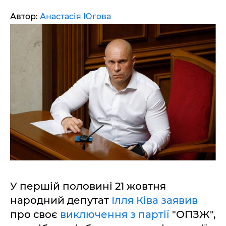
Автор:
Анастасія Югова
У першій половині 21 жовтня
народний депутат
Ілля Ківа заявив
про своє
виключення з партії
"ОПЗЖ",