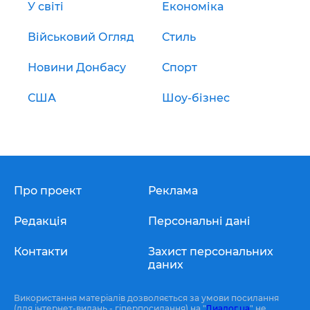
У світі
Економіка
Військовий Огляд
Стиль
Новини Донбасу
Спорт
США
Шоу-бізнес
Про проект
Реклама
Редакція
Персональні дані
Контакти
Захист персональних
даних
Використання матеріалів дозволяється за умови посилання
(для інтернет-видань - гіперпосилання) на "
Диалог.ua
" не