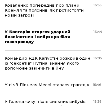
Коваленко попередив про плани
16:55
Кремля та пояснив, як протистояти
новій загрозі
У Болгарію вторгся ударний
16:44
безпілотник і вибухнув біля
газопроводу
Командир РДК Капустін розкрив один
16:05
із "секретів" Путіна, знання якого
допоможе закінчити війну
У сім'ї Ліонеля Мессі сталася трагедія
15:46
У Геленджику після сильних вибухів
15:39