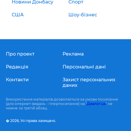
Новини Донбасу
Спорт
США
Шоу-бізнес
Про проект
Реклама
Редакція
Персональні дані
Контакти
Захист персональних
даних
Використання матеріалів дозволяється за умови посилання
(для інтернет-видань - гіперпосилання) на "
Диалог.ua
" не
нижче за третій абзац.
� 2026,
Усі права захищені.