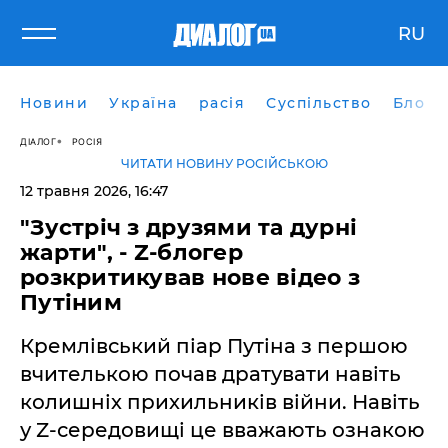
RU
Новини
Україна
расія
Суспільство
Блоги
ДІАЛОГ
РОСІЯ
ЧИТАТИ НОВИНУ РОСІЙСЬКОЮ
12 травня 2026, 16:47
​"Зустріч з друзями та дурні
жарти", - Z-блогер
розкритикував нове відео з
Путіним
Кремлівський піар Путіна з першою
вчителькою почав дратувати навіть
колишніх прихильників війни. Навіть
у Z-середовищі це вважають ознакою