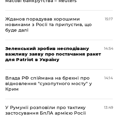
масові банкрутства – Reuters
Жданов порадував хорошими
15:17
новинами з Росії та припустив, що
буде далі
Зеленський зробив несподівану
14:54
важливу заяву про постачання ракет
для Patriot в Україну
Влада РФ спіймана на брехні про
14:14
відновлення "сухопутного мосту" у
Крим
У Румунії розповіли про тактику
13:49
застосування БпЛА армією Росії