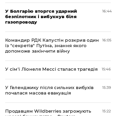
У Болгарію вторгся ударний
16:44
безпілотник і вибухнув біля
газопроводу
Командир РДК Капустін розкрив один
16:05
із "секретів" Путіна, знання якого
допоможе закінчити війну
У сім'ї Ліонеля Мессі сталася трагедія
15:46
У Геленджику після сильних вибухів
15:39
почалася масова евакуація
Продавцям Wildberries загрожують
15:22