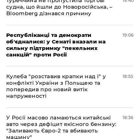
Туреччина не пропустила торгові
19:40
судна, що йшли до Новоросійська, –
Bloomberg дізнався причину
Республіканці та демократи
19:06
об'єдналися: у Сенаті вказали на
сильну підтримку "пекельних
санкцій" проти Росії
Кулеба "розставив крапки над і" у
18:55
конфлікті України з Польщею та
попередив про новий витік
напруженості
У Росії масово ламаються китайські
18:36
авто через дефіцит якісного бензину:
"Заливають Євро-2 та вбивають
машину"