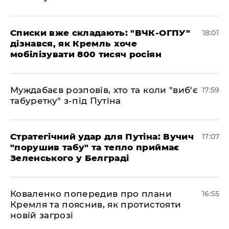
Списки вже складають: "ВЧК-ОГПУ"
18:01
дізнався, як Кремль хоче
мобілізувати 800 тисяч росіян
Муждабаєв розповів, хто та коли "виб'є
17:59
табуретку" з-під Путіна
Стратегічний удар для Путіна: Вучич
17:07
"порушив табу" та тепло приймає
Зеленського у Белграді
Коваленко попередив про плани
16:55
Кремля та пояснив, як протистояти
новій загрозі