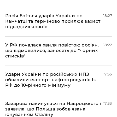
​Росія боїться ударів України по
18:27
Камчатці та терміново посилює захист
підводних човнів
​У РФ почалася хвиля повісток: росіян,
18:22
що відмовилися, заносять до "чорних
списків"
​Удари України по російських НПЗ
17:55
обвалили експорт нафтопродуктів із
РФ до 10-річного мінімуму
​Захарова накинулася на Навроцького і
17:33
заявила, що Польща зобов'язана
існуванням Сталіну