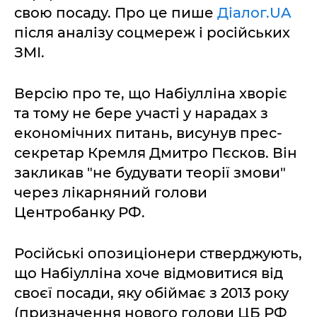
свою посаду. Про це пише
Діалог.UA
після аналізу соцмереж і російських
ЗМІ.
Версію про те, що Набіулліна хворіє
та тому не бере участі у нарадах з
економічних питань, висунув прес-
секретар Кремля Дмитро Пєсков. Він
закликав "не будувати теорії змови"
через лікарняний голови
Центробанку РФ.
Російські опозиціонери стверджують,
що Набіулліна хоче відмовитися від
своєї посади, яку обіймає з 2013 року
(призначення нового голови ЦБ РФ