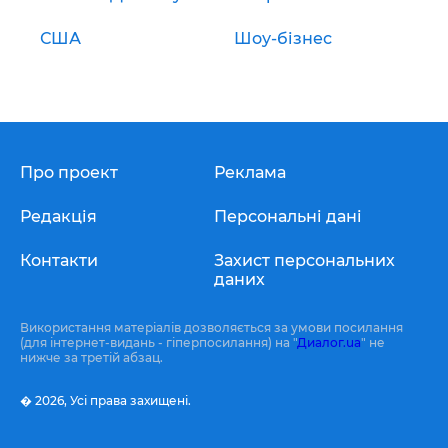
США
Шоу-бізнес
Про проект
Реклама
Редакція
Персональні дані
Контакти
Захист персональних
даних
Використання матеріалів дозволяється за умови посилання
(для інтернет-видань - гіперпосилання) на "
Диалог.ua
" не
нижче за третій абзац.
� 2026,
Усі права захищені.