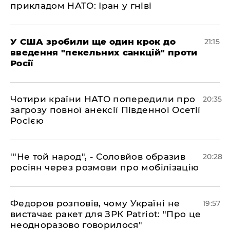
прикладом НАТО: Іран у гніві
​У США зробили ще один крок до
21:15
введення "пекельних санкцій" проти
Росії
​Чотири країни НАТО попередили про
20:35
загрозу повної анексії Південної Осетії
Росією
​'"Не той народ", - Соловйов образив
20:28
росіян через розмови про мобілізацію
​Федоров розповів, чому Україні не
19:57
вистачає ракет для ЗРК Patriot: "Про це
неодноразово говорилося"