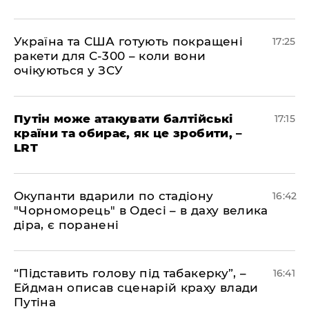
​Україна та США готують покращені
17:25
ракети для С-300 – коли вони
очікуються у ЗСУ
​Путін може атакувати балтійські
17:15
країни та обирає, як це зробити, –
LRT
​Окупанти вдарили по стадіону
16:42
"Чорноморець" в Одесі – в даху велика
діра, є поранені
​“Підставить голову під табакерку”, –
16:41
Ейдман описав сценарій краху влади
Путіна