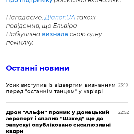
про підтримку
російської економіки.
Нагадаємо,
Діалог.UA
також
повідомив, що Ельвіра
Набіулліна
визнала
свою одну
помилку.
Останні новини
​Усик виступив із відвертим визнанням
23:19
перед "останнім танцем" у кар'єрі
​Дрон "Альфи" проник у Донецький
22:52
аеропорт і спалив "Шахед" ще до
запуску: опубліковано ексклюзивні
кадри