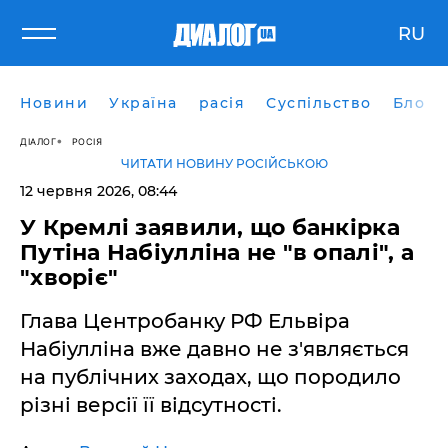
RU
Новини
Україна
расія
Суспільство
Блоги
ДІАЛОГ
РОСІЯ
ЧИТАТИ НОВИНУ РОСІЙСЬКОЮ
12 червня 2026, 08:44
У Кремлі заявили, що банкірка
Путіна Набіулліна не "в опалі", а
"хворіє"
Глава Центробанку РФ Ельвіра
Набіулліна вже давно не з'являється
на публічних заходах, що породило
різні версії її відсутності.