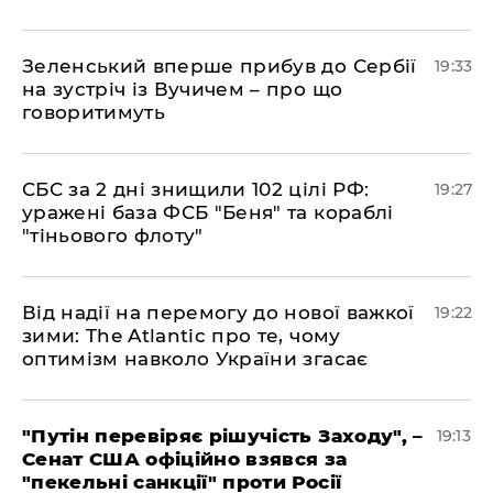
​Зеленський вперше прибув до Сербії
19:33
на зустріч із Вучичем – про що
говоритимуть
​СБС за 2 дні знищили 102 цілі РФ:
19:27
уражені база ФСБ "Беня" та кораблі
"тіньового флоту"
​Від надії на перемогу до нової важкої
19:22
зими: The Atlantic про те, чому
оптимізм навколо України згасає
​"Путін перевіряє рішучість Заходу", –
19:13
Сенат США офіційно взявся за
"пекельні санкції" проти Росії