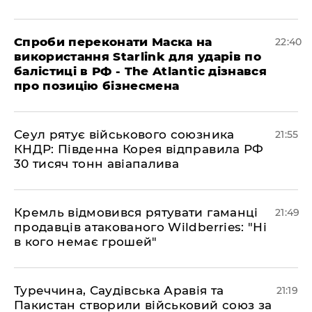
​Спроби переконати Маска на
22:40
використання Starlink для ударів по
балістиці в РФ - The Atlantic дізнався
про позицію бізнесмена
​Сеул рятує військового союзника
21:55
КНДР: Південна Корея відправила РФ
30 тисяч тонн авіапалива
​Кремль відмовився рятувати гаманці
21:49
продавців атакованого Wildberries: "Ні
в кого немає грошей"
​Туреччина, Саудівська Аравія та
21:19
Пакистан створили військовий союз за