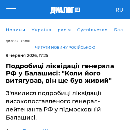
RU
Новини
Україна
расія
Суспільство
Блоги
ДІАЛОГ
РОСІЯ
ЧИТАТИ НОВИНУ РОСІЙСЬКОЮ
9 червня 2026, 17:25
​Подробиці ліквідації генерала
РФ у Балашисі: "Коли його
витягував, він ще був живий"
З'явилися подробиці ліквідації
високопоставленого генерал-
лейтенанта РФ у підмосковній
Балашисі.