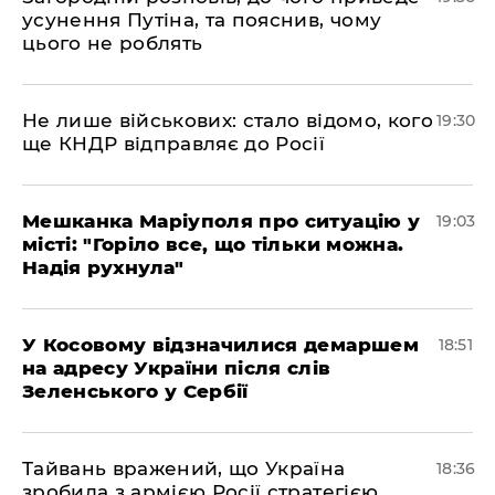
усунення Путіна, та пояснив, чому
цього не роблять
Не лише військових: стало відомо, кого
19:30
ще КНДР відправляє до Росії
Мешканка Маріуполя про ситуацію у
19:03
місті: "Горіло все, що тільки можна.
Надія рухнула"
У Косовому відзначилися демаршем
18:51
на адресу України після слів
Зеленського у Сербії
Тайвань вражений, що Україна
18:36
зробила з армією Росії стратегією