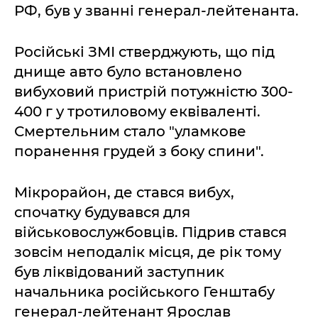
РФ, був у званні генерал-лейтенанта.
Російські ЗМІ стверджують, що під
днище авто було встановлено
вибуховий пристрій потужністю 300-
400 г у тротиловому еквіваленті.
Смертельним стало "уламкове
поранення грудей з боку спини".
Мікрорайон, де стався вибух,
спочатку будувався для
військовослужбовців. Підрив стався
зовсім неподалік місця, де рік тому
був ліквідований заступник
начальника російського Генштабу
генерал-лейтенант Ярослав