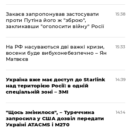
Закаєв запропонував застосувати
15:38
проти Путіна його ж "зброю",
закликавши "оголосити війну" Росії
На РФ насуваються дві важкі кризи,
15:33
восени буде вибухонебезпечно – Ян
Матвєєв
Україна вже має доступ до Starlink
14:39
над територією Росії: в одній
спеціальній зоні – ЗМІ
"Щось змінилося", – Туреччина
14:14
запросила у США дозвіл передати
Україні ATACMS і M270