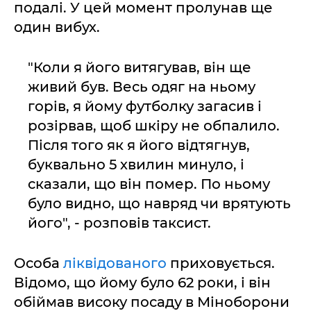
подалі. У цей момент пролунав ще
один вибух.
"Коли я його витягував, він ще
живий був. Весь одяг на ньому
горів, я йому футболку загасив і
розірвав, щоб шкіру не обпалило.
Після того як я його відтягнув,
буквально 5 хвилин минуло, і
сказали, що він помер. По ньому
було видно, що навряд чи врятують
його", - розповів таксист.
Особа
ліквідованого
приховується.
Відомо, що йому було 62 роки, і він
обіймав високу посаду в Міноборони