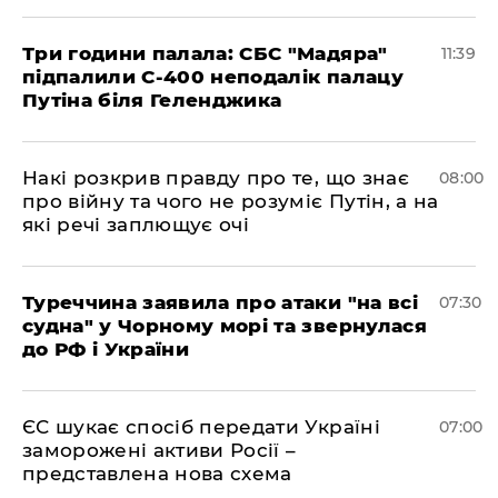
Три години палала: СБС "Мадяра"
11:39
підпалили С-400 неподалік палацу
Путіна біля Геленджика
Накі розкрив правду про те, що знає
08:00
про війну та чого не розуміє Путін, а на
які речі заплющує очі
Туреччина заявила про атаки "на всі
07:30
судна" у Чорному морі та звернулася
до РФ і України
ЄС шукає спосіб передати Україні
07:00
заморожені активи Росії –
представлена ​​нова схема