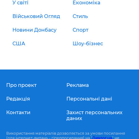
У світі
Економіка
Військовий Огляд
Стиль
Новини Донбасу
Спорт
США
Шоу-бізнес
Про проект
Реклама
Редакція
Персональні дані
Контакти
Захист персональних
даних
Використання матеріалів дозволяється за умови посилання
(для інтернет-видань - гіперпосилання) на "
Диалог.ua
" не