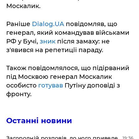
Москалик.
Раніше
Dialog.UA
повідомляв, що
генерал, який командував військами
РФ у Бучі,
зник
після замаху: не
з'явився на репетиції параду.
Також повідомлялося, що підірваний
під Москвою генерал Москалик
особисто
готував
Путіну доповіді з
фронту.
Останні новини
Загородній розповів, до чого приведе
19:36