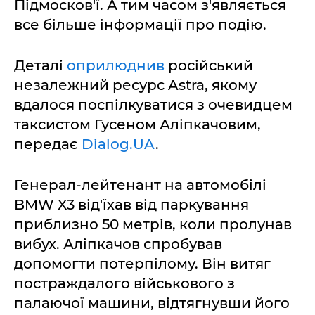
Підмосков'ї. А тим часом з'являється
все більше інформації про подію.
Деталі
оприлюднив
російський
незалежний ресурс Astra, якому
вдалося поспілкуватися з очевидцем
таксистом Гусеном Аліпкачовим,
передає
Dialog.UA
.
Генерал-лейтенант на автомобілі
BMW X3 від'їхав від паркування
приблизно 50 метрів, коли пролунав
вибух. Аліпкачов спробував
допомогти потерпілому. Він витяг
постраждалого військового з
палаючої машини, відтягнувши його