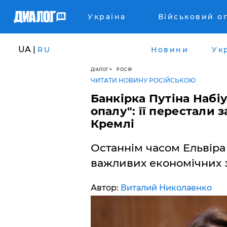
Україна
Військовий о
UA |
RU
Новини
Ук
ДІАЛОГ
РОСІЯ
ЧИТАТИ НОВИНУ РОСІЙСЬКОЮ
Банкірка Путіна Набі
опалу": її перестали 
Кремлі
Останнім часом Ельвіра
важливих економічних за
Автор:
Виталий Николаенко