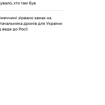
сувало, хто там був
Німеччині зірвано замах на
тачальника дронів для України:
д веде до Росії