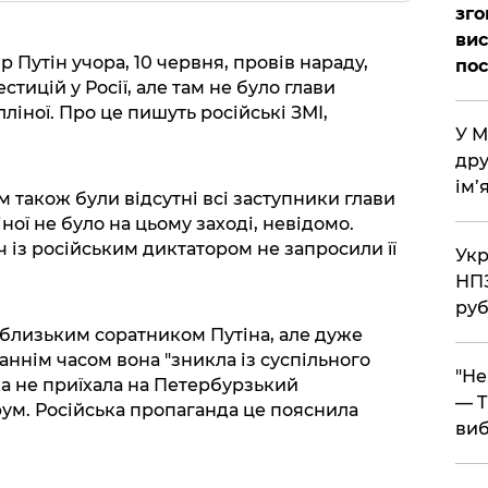
зго
вис
Путін учора, 10 червня, провів нараду,
по
ицій у Росії, але там не було глави
іної. Про це пишуть російські ЗМІ,
​У 
дру
ім’
м також були відсутні всі заступники глави
ої не було на цьому заході, невідомо.
ч із російським диктатором не запросили її
​Ук
НПЗ
руб
я близьким соратником Путіна, але дуже
таннім часом вона "зникла із суспільного
​"Н
ка не приїхала на Петербурзький
— T
м. Російська пропаганда це пояснила
виб