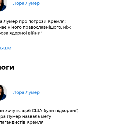
​Лора Лумер
а Лумер про погрози Кремля:
має нічого православнішого, ніж
роза ядерної війни"
льше
логи
​Лора Лумер
ни хочуть, щоб США були підкорені",
ора Лумер назвала мету
пагандистів Кремля