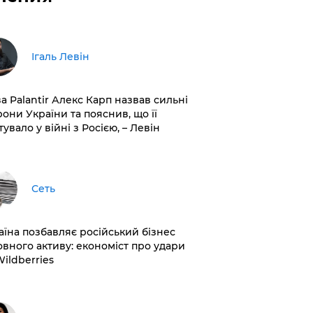
Ігаль Левін
ва Palantir Алекс Карп назвав сильні
рони України та пояснив, що її
увало у війні з Росією, – Левін
Сеть
раїна позбавляє російський бізнес
овного активу: економіст про удари
Wildberries