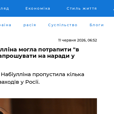
гляд
Економіка
Стиль життя
раїна
расія
Суспільство
Блоги
11 червня 2026, 06:52
улліна могла потрапити "в
запрошувати на наради у
 Набіулліна пропустила кілька
ходів у Росії.