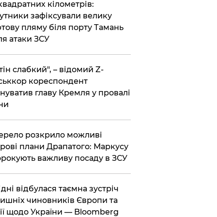
 квадратних кілометрів:
утники зафіксували велику
тову пляму біля порту Тамань
ля атаки ЗСУ
тін слабкий", – відомий Z-
ськкор кореспондент
нуватив главу Кремля у провалі
ни
ерело розкрило можливі
рові плани Драпатого: Маркусу
рокують важливу посаду в ЗСУ
Відні відбулася таємна зустріч
ишніх чиновників Європи та
ії щодо України — Bloomberg