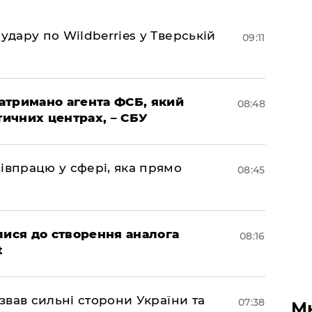
удару по Wildberries у Тверській
09:11
затримано агента ФСБ, який
08:48
тичних центрах, – СБУ
івпрацю у сфері, яка прямо
08:45
лися до створення аналога
08:16
t
азвав сильні сторони України та
07:38
М