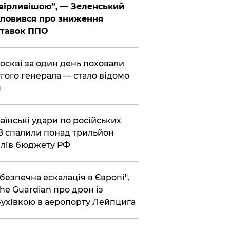
вірливішою”, — Зеленський
ловився про зниження
ставок ППО
Москві за один день поховали
гого генерала — стало відомо
я
раїнські удари по російських
 спалили понад трильйон
лів бюджету РФ
ебезпечна ескалація в Європі",
he Guardian про дрон із
ухівкою в аеропорту Лейпцига