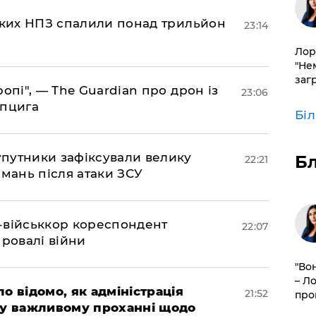
ських НПЗ спалили понад трильйон
23:14
Лор
"Не
заг
ропі", — The Guardian про дрон із
23:06
йпцига
Бі
супутники зафіксували велику
Б
22:21
амань після атаки ЗСУ
Z-військкор кореспондент
22:07
провалі війни
"Во
– Л
ло відомо, як адміністрація
21:52
про
 у важливому проханні щодо