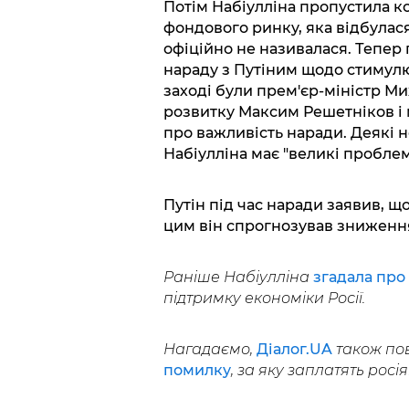
Потім Набіулліна пропустила к
фондового ринку, яка відбулас
офіційно не називалася. Тепер
нараду з Путіним щодо стимулюв
заході були прем'єр-міністр Ми
розвитку Максим Решетніков і м
про важливість наради. Деякі 
Набіулліна має "великі проблем
Путін під час наради заявив, що 
цим він спрогнозував зниження
Раніше Набіулліна
згадала пр
підтримку економіки Росії.
Нагадаємо,
Діалог.UA
також пов
помилку
, за яку заплатять росія