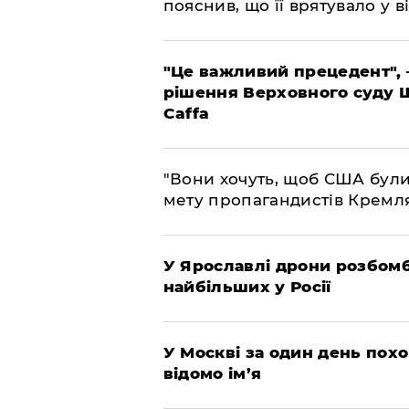
пояснив, що її врятувало у ві
"Це важливий прецедент", 
рішення Верховного суду 
Caffa
"Вони хочуть, щоб США були
мету пропагандистів Кремл
У Ярославлі дрони розбом
найбільших у Росії
​У Москві за один день пох
відомо ім’я