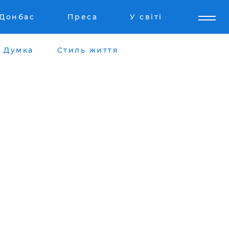
Донбас
Преса
У світі
Думка
Стиль життя