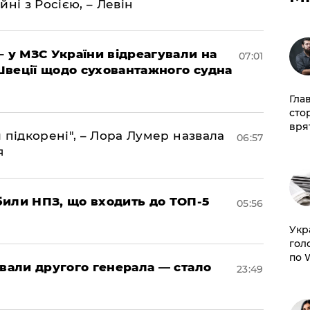
йні з Росією, – Левін
– у МЗС України відреагували на
07:01
Швеції щодо суховантажного судна
Гла
сто
врят
 підкорені", – Лора Лумер назвала
06:57
я
били НПЗ, що входить до ТОП-5
05:56
​Ук
гол
по 
овали другого генерала — стало
23:49