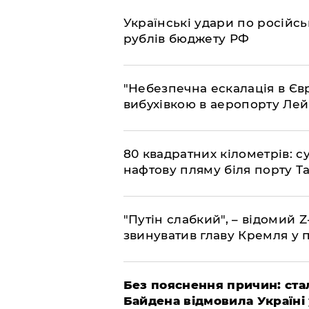
​Українські удари по росій
рублів бюджету РФ
​"Небезпечна ескалація в Єв
вибухівкою в аеропорту Ле
​80 квадратних кілометрів: 
нафтову пляму біля порту Т
"Путін слабкий", – відомий 
звинуватив главу Кремля у 
​Без пояснення причин: ста
Байдена відмовила Україні