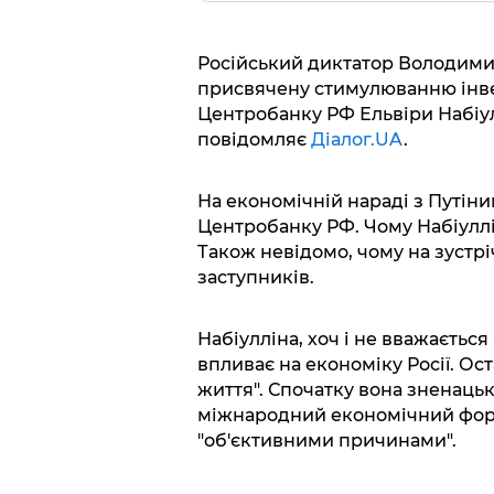
Російський диктатор Володимир 
присвячену стимулюванню інвест
Центробанку РФ Ельвіри Набіулл
повідомляє
Діалог.UA
.
На економічній нараді з Путіни
Центробанку РФ. Чому Набіуллін
Також невідомо, чому на зустрі
заступників.
Набіулліна, хоч і не вважаєтьс
впливає на економіку Росії. Ос
життя". Спочатку вона зненаць
міжнародний економічний фору
"об'єктивними причинами".