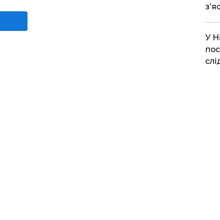
з’я
​У 
пос
слі