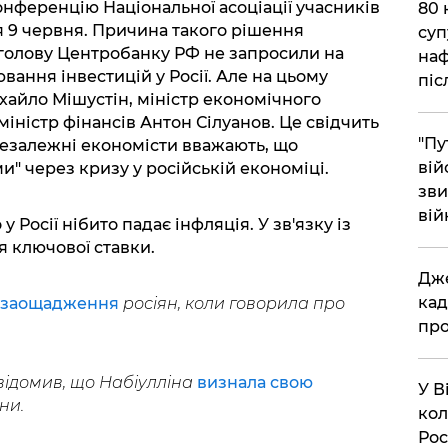
онференцію Національної асоціації учасників
​80
я 9 червня. Причина такого рішення
суп
 голову Центробанку РФ не запросили на
наф
ання інвестицій у Росії. Але на цьому
піс
хайло Мішустін, міністр економічного
іністр фінансів Антон Сілуанов. Це свідчить
"Пу
незалежні економісти вважають, що
вій
и" через кризу у російській економіці.
зви
вій
у Росії нібито падає інфляція. У зв'язку із
 ключової ставки.
​Дж
кад
о заощадження
росіян, коли говорила про
про
ідомив, що Набіулліна
визнала свою
​У 
ни.
кол
Рос