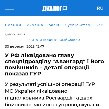
RU
Новини
Україна
расія
Суспільство
Блоги
ДІАЛОГ
РОСІЯ
ЧИТАТИ НОВИНУ РОСІЙСЬКОЮ
30 вересня 2025, 12:47
У РФ ліквідовано главу
спецпідрозділу "Авангард" і його
помічників – деталі операції
показав ГУР
У результаті успішної операції ГУР
МО України ліквідовано
підполковника Росгвардії та двох
бойовиків, які його супроводжували.