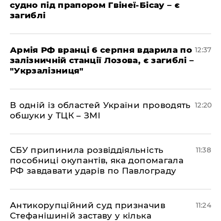
судно під прапором Гвінеї-Бісау – є
загиблі
Армія РФ вранці 6 серпня вдарила по
12:37
залізничній станції Лозова, є загиблі –
"Укрзалізниця"
В одній із областей України проводять
12:20
обшуки у ТЦК – ЗМІ
СБУ припинила розвіддіяльність
11:38
пособниці окупантів, яка допомагала
РФ завдавати ударів по Павлограду
Антикорупційний суд призначив
11:24
Стефанішиній заставу у кілька