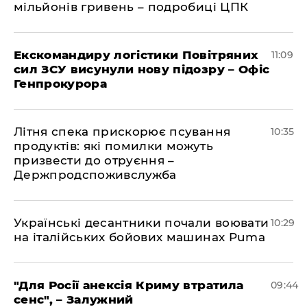
мільйонів гривень – подробиці ЦПК
Екскомандиру логістики Повітряних
11:09
сил ЗСУ висунули нову підозру – Офіс
Генпрокурора
Літня спека прискорює псування
10:35
продуктів: які помилки можуть
призвести до отруєння –
Держпродспоживслужба
Українські десантники почали воювати
10:29
на італійських бойових машинах Puma
"Для Росії анексія Криму втратила
09:44
сенс", – Залужний