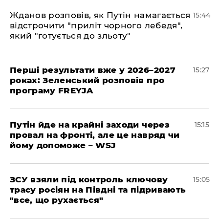
Жданов розповів, як Путін намагається
15:44
відстрочити "приліт чорного лебедя",
який "готується до зльоту"
Перші результати вже у 2026–2027
15:27
роках: Зеленський розповів про
програму FREYJA
Путін йде на крайні заходи через
15:15
провал на фронті, але це навряд чи
йому допоможе – WSJ
ЗСУ взяли під контроль ключову
15:05
трасу росіян на Півдні та підривають
"все, що рухається"