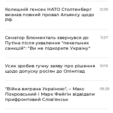
Колишній генсек НАТО Столтенберг
12:05
визнав повний провал Альянсу щодо
РФ
Сенатор Блюменталь звернувся до
11:37
Путіна після ухвалення "пекельних
санкцій": "Ви не підкорите Україну"
Усик зробив гучну заяву про рішення
10:19
щодо допуску росіян до Олімпіад
"Війна виграна Україною", – Макс
09:29
Покровський і Марк Фейгін відвідали
прифронтовий Слов'янськ