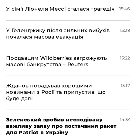
У сім'ї Ліонеля Мессі сталася трагедія
15:46
У Геленджику після сильних вибухів
15:39
почалася масова евакуація
Продавцям Wildberries загрожують
15:22
масові банкрутства – Reuters
Жданов порадував хорошими
15:17
новинами з Росії та припустив, що
буде далі
Зеленський зробив несподівану
14:54
важливу заяву про постачання ракет
для Patriot в Україну