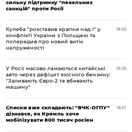
сильну підтримку "пекельних
санкцій" проти Росії
Кулеба "розставив крапки над і" у
18:55
конфлікті України з Польщею та
попередив про новий витік
напруженості
У Росії масово ламаються китайські
18:36
авто через дефіцит якісного бензину:
"Заливають Євро-2 та вбивають
машину"
Списки вже складають: "ВЧК-ОГПУ"
18:01
дізнався, як Кремль хоче
мобілізувати 800 тисяч росіян