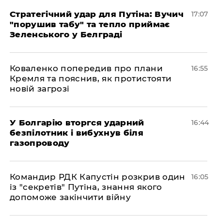
Стратегічний удар для Путіна: Вучич
17:07
"порушив табу" та тепло приймає
Зеленського у Белграді
Коваленко попередив про плани
16:55
Кремля та пояснив, як протистояти
новій загрозі
У Болгарію вторгся ударний
16:44
безпілотник і вибухнув біля
газопроводу
Командир РДК Капустін розкрив один
16:05
із "секретів" Путіна, знання якого
допоможе закінчити війну