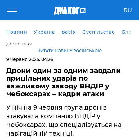
RU
Новини
Україна
расія
Суспільство
Блоги
ДІАЛОГ
РОСІЯ
ЧИТАТИ НОВИНУ РОСІЙСЬКОЮ
9 червня 2025, 04:26
Дрони один за одним завдали
прицільних ударів по
важливому заводу ВНДІР у
Чебоксарах – кадри атаки
У ніч на 9 червня група дронів
атакувала компанію ВНДІР у
Чебоксарах, що спеціалізується на
навігаційній техніці.