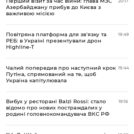
​Перший візит за час війни: глава МЗС
20:17
Азербайджану прибув до Києва з
важливою місією
​Повітряна платформа для зв’язку та
19:49
РЕБ: в Україні презентували дрон
Highline-T
​Чалий попередив про наступний крок
19:44
Путіна, спрямований на те, щоб
Україна капітулювала
​Вибух у ресторані Balzi Rossi: стало
19:16
відомо про нових постраждалих у
родині головнокомандувача ВКС РФ