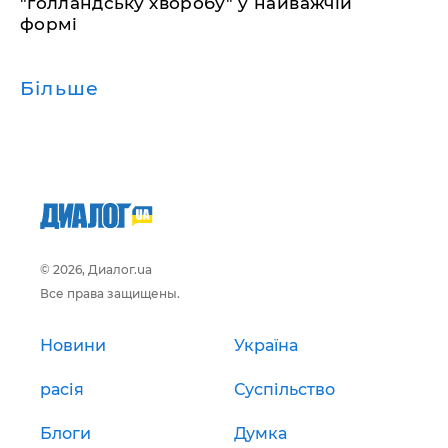
"голландську хворобу" у найважчій
формі
Більше
© 2026, Диалог.ua
Все права защищены.
Новини
Україна
расія
Суспільство
Блоги
Думка