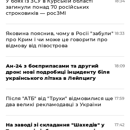
​У боях із ЗСУ в Курській області
18:34
загинули понад 70 російських
строковиків — росЗМІ
​Яковина пояснив, чому в Росії "забули"
18:33
про Крим і чи може це говорити про
відмову від півострова
​Ан-24 з боєприпасами та другий
18:09
дрон: нові подробиці інциденту біля
українського літака в Лейпцигу
​Після "АТБ" від "Трухи" відмовилися ще
17:59
два великі рекламодавці з України
​На заводі зі складання "Шахедів" у
17:42