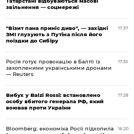
Татарстані відбуваються масові
звільнення — соцмережі
"Візит пана приніс диво", — західні
17:37
ЗМІ глузують з Путіна після його
поїздки до Сибіру
Росія готує провокацію в Балтії із
17:35
захопленими українськими дронами
— Reuters
​Вибух у Balzi Rossi: встановлено
17:28
особу вбитого генерала РФ, який
воював проти України
Bloomberg: економіка Росії підхопила
16:20