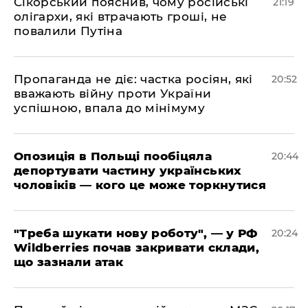
​Сікорський пояснив, чому російські
21:19
олігархи, які втрачають гроші, не
повалили Путіна
​Пропаганда не діє: частка росіян, які
20:52
вважають війну проти України
успішною, впала до мінімуму
​Опозиція в Польщі пообіцяла
20:44
депортувати частину українських
чоловіків — кого це може торкнутися
​"Треба шукати нову роботу", — у РФ
20:24
Wildberries почав закривати склади,
що зазнали атак