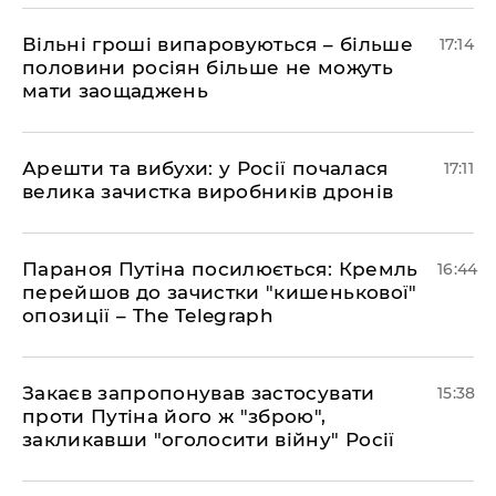
Вільні гроші випаровуються – більше
17:14
половини росіян більше не можуть
мати заощаджень
Арешти та вибухи: у Росії почалася
17:11
велика зачистка виробників дронів
Параноя Путіна посилюється: Кремль
16:44
перейшов до зачистки "кишенькової"
опозиції – The Telegraph
Закаєв запропонував застосувати
15:38
проти Путіна його ж "зброю",
закликавши "оголосити війну" Росії