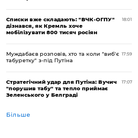
Списки вже складають: "ВЧК-ОГПУ"
18:01
дізнався, як Кремль хоче
мобілізувати 800 тисяч росіян
Муждабаєв розповів, хто та коли "виб'є
17:59
табуретку" з-під Путіна
Стратегічний удар для Путіна: Вучич
17:07
"порушив табу" та тепло приймає
Зеленського у Белграді
Більше