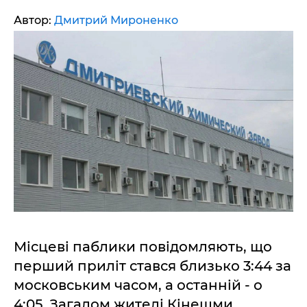
Автор:
Дмитрий Мироненко
Місцеві паблики повідомляють, що
перший приліт стався близько 3:44 за
московським часом, а останній - о
4:05. Загалом жителі Кінешми