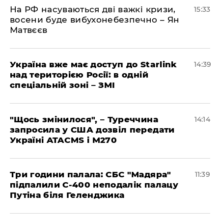
На РФ насуваються дві важкі кризи,
15:33
восени буде вибухонебезпечно – Ян
Матвєєв
Україна вже має доступ до Starlink
14:39
над територією Росії: в одній
спеціальній зоні – ЗМІ
"Щось змінилося", – Туреччина
14:14
запросила у США дозвіл передати
Україні ATACMS і M270
Три години палала: СБС "Мадяра"
11:39
підпалили С-400 неподалік палацу
Путіна біля Геленджика