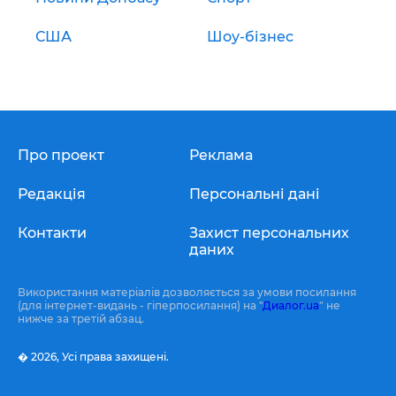
США
Шоу-бізнес
Про проект
Реклама
Редакція
Персональні дані
Контакти
Захист персональних
даних
Використання матеріалів дозволяється за умови посилання
(для інтернет-видань - гіперпосилання) на "
Диалог.ua
" не
нижче за третій абзац.
� 2026,
Усі права захищені.