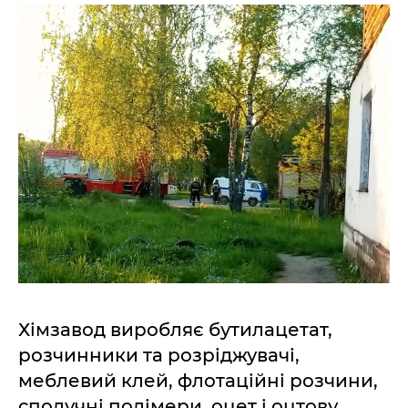
Хімзавод виробляє бутилацетат,
розчинники та розріджувачі,
меблевий клей, флотаційні розчини,
сполучні полімери, оцет і оцтову