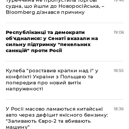
Туреччина не пропустила торгові
19:40
судна, що йшли до Новоросійська, –
Bloomberg дізнався причину
Республіканці та демократи
19:06
об'єдналися: у Сенаті вказали на
сильну підтримку "пекельних
санкцій" проти Росії
Кулеба "розставив крапки над і" у
18:55
конфлікті України з Польщею та
попередив про новий витік
напруженості
У Росії масово ламаються китайські
18:36
авто через дефіцит якісного бензину:
"Заливають Євро-2 та вбивають
машину"