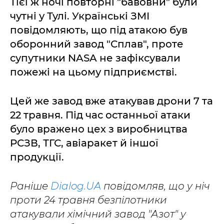
Тієї ж ночі повторні "бавовни" були
чутні у Тулі. Українські ЗМІ
повідомляють, що під атакою був
оборонний завод "Сплав", проте
супутники NASA не зафіксували
пожежі на цьому підприємстві.
Цей же завод вже атакував дрони 7 та
22 травня. Під час останньої атаки
було вражено цех з виробництва
РСЗВ, ТГС, авіаракет й іншої
продукції.
Раніше
Dialog.UA
повідомляв, що у ніч
проти 24 травня безпілотники
атакували хімічний завод "Азот" у