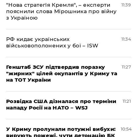
"Нова стратегія Кремля", – експерти
11:39
пояснили слова Мірошника про війну
з Україною
РФ кидає українських
11:34
військовополонених у бої – ISW
Генштаб ЗСУ підтвердив поразку
11:27
"жирних" цілей окупантів у Криму та
на ТОТ України
Розвідка США дізналася про терміни
11:21
нападу Росії на НАТО – WSJ
У Криму пролунали потужні вибухи:
10:54
вирують пожежі, чути детонацію БК