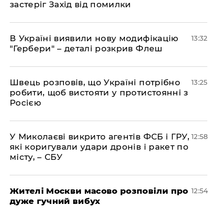
застеріг Захід від помилки
В Україні виявили нову модифікацію
13:32
"Гербери" – деталі розкрив Флеш
Швець розповів, що Україні потрібно
13:25
робити, щоб вистояти у протистоянні з
Росією
У Миколаєві викрито агентів ФСБ і ГРУ,
12:58
які коригували удари дронів і ракет по
місту, – СБУ
Жителі Москви масово розповіли про
12:54
дуже гучний вибух