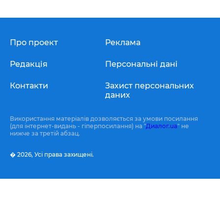
Про проект
Реклама
Редакція
Персональні дані
Контакти
Захист персональних
даних
Використання матеріалів дозволяється за умови посилання
(для інтернет-видань - гіперпосилання) на "
Диалог.ua
" не
нижче за третій абзац.
� 2026,
Усі права захищені.