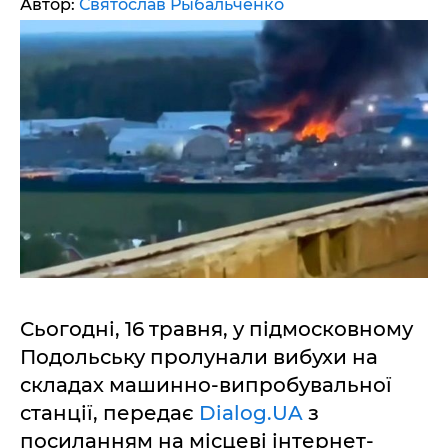
Автор:
Святослав Рыбальченко
Сьогодні, 16 травня, у підмосковному
Подольську пролунали вибухи на
складах машинно-випробувальної
станції, передає
Dialog.UA
з
посиланням на місцеві інтернет-