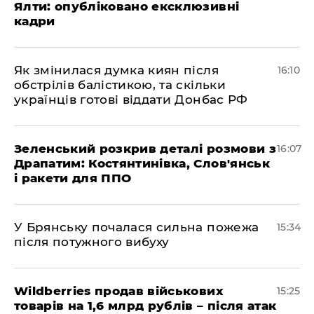
Ялти: опубліковано ексклюзивні
кадри
Як змінилася думка киян після
16:10
обстрілів балістикою, та скільки
українців готові віддати Донбас РФ
Зеленський розкрив деталі розмови з
16:07
Драпатим: Костянтинівка, Слов'янськ
і ракети для ППО
У Брянську почалася сильна пожежа
15:34
після потужного вибуху
Wildberries продав військових
15:25
товарів на 1,6 млрд рублів – після атак