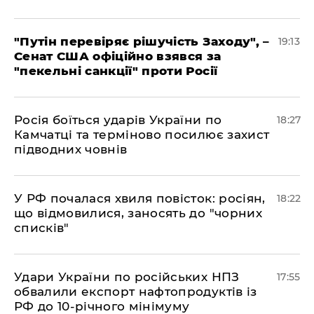
​"Путін перевіряє рішучість Заходу", –
19:13
Сенат США офіційно взявся за
"пекельні санкції" проти Росії
​Росія боїться ударів України по
18:27
Камчатці та терміново посилює захист
підводних човнів
​У РФ почалася хвиля повісток: росіян,
18:22
що відмовилися, заносять до "чорних
списків"
​Удари України по російських НПЗ
17:55
обвалили експорт нафтопродуктів із
РФ до 10-річного мінімуму