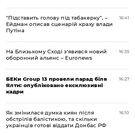
​“Підставить голову під табакерку”, –
16:41
Ейдман описав сценарій краху влади
Путіна
На Близькому Сході з'явився новий
16:35
оборонний альянс – Euronews
БЕКи Group 13 провели парад біля
16:27
Ялти: опубліковано ексклюзивні
кадри
Як змінилася думка киян після
16:10
обстрілів балістикою, та скільки
українців готові віддати Донбас РФ