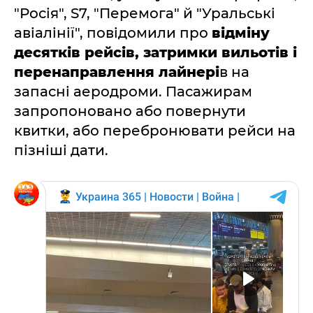
"Росія", S7, "Перемога" й "Уральські
авіалінії", повідомили про
відміну
десятків рейсів, затримки вильотів і
перенаправлення лайнері
в на
запасні аеродроми. Пасажирам
запропоновано або повернути
квитки, або перебронювати рейси на
пізніші дати.