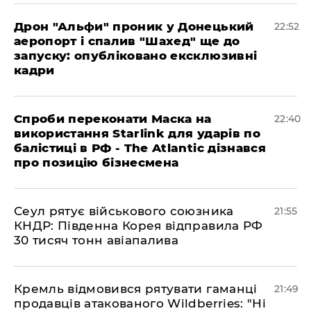
​Дрон "Альфи" проник у Донецький
22:52
аеропорт і спалив "Шахед" ще до
запуску: опубліковано ексклюзивні
кадри
​Спроби переконати Маска на
22:40
використання Starlink для ударів по
балістиці в РФ - The Atlantic дізнався
про позицію бізнесмена
​Сеул рятує військового союзника
21:55
КНДР: Південна Корея відправила РФ
30 тисяч тонн авіапалива
​Кремль відмовився рятувати гаманці
21:49
продавців атакованого Wildberries: "Ні