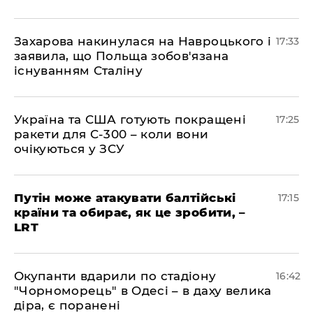
​Захарова накинулася на Навроцького і
17:33
заявила, що Польща зобов'язана
існуванням Сталіну
​Україна та США готують покращені
17:25
ракети для С-300 – коли вони
очікуються у ЗСУ
​Путін може атакувати балтійські
17:15
країни та обирає, як це зробити, –
LRT
​Окупанти вдарили по стадіону
16:42
"Чорноморець" в Одесі – в даху велика
діра, є поранені