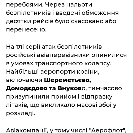
перебоями. Через нальоти
безпілотників і введені обмеження
десятки рейсів було скасовано або
перенесено.
На тлі серії атак безпілотників
російські авіаперевізники опинилися
в умовах транспортного колапсу.
Найбільші аеропорти країни,
включаючи
Шереметьєво,
Домодєдово та Внуков
о, тимчасово
призупинили прийом і відправку
літаків, що викликало масові збої у
розкладі.
Авіакомпанії, у тому числі "Аерофлот",