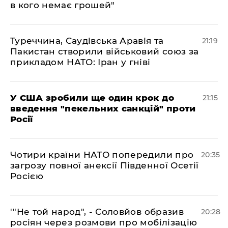
в кого немає грошей"
​Туреччина, Саудівська Аравія та
21:19
Пакистан створили військовий союз за
прикладом НАТО: Іран у гніві
​У США зробили ще один крок до
21:15
введення "пекельних санкцій" проти
Росії
​Чотири країни НАТО попередили про
20:35
загрозу повної анексії Південної Осетії
Росією
​'"Не той народ", - Соловйов образив
20:28
росіян через розмови про мобілізацію