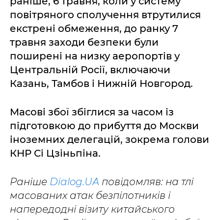
раніше, 6 травня, коли у систему
повітряного сполучення втрутилися
екстрені обмеження, до ранку 7
травня заходи безпеки були
поширені на низку аеропортів у
Центральній Росії, включаючи
Казань, Тамбов і Нижній Новгород.
Масові збої збіглися за часом із
підготовкою до прибуття до Москви
іноземних делегацій, зокрема голови
КНР Сі Цзіньпіна.
Раніше
Dialog.UA
повідомляв: на тлі
масованих атак безпілотників і
напередодні візиту китайського