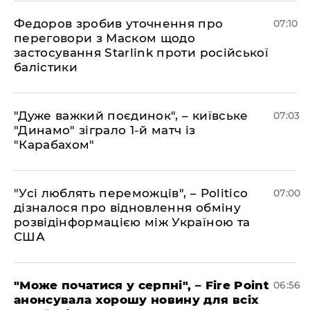
Федоров зробив уточнення про
07:10
переговори з Маском щодо
застосування Starlink проти російської
балістики
"Дуже важкий поєдинок", – київське
07:03
"Динамо" зіграло 1-й матч із
"Карабахом"
"Усі люблять переможців", – Politico
07:00
дізналося про відновлення обміну
розвідінформацією між Україною та
США
"Може початися у серпні", – Fire Point
06:56
анонсувала хорошу новину для всіх