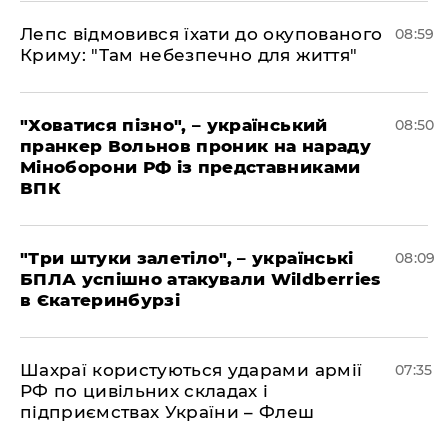
Лепс відмовився їхати до окупованого
08:59
Криму: "Там небезпечно для життя"
"Ховатися пізно", – український
08:50
пранкер Вольнов проник на нараду
Міноборони РФ із представниками
ВПК
"Три штуки залетіло", – українські
08:09
БПЛА успішно атакували Wildberries
в Єкатеринбурзі
Шахраї користуються ударами армії
07:35
РФ по цивільних складах і
підприємствах України – Флеш