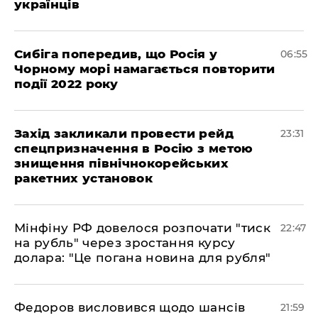
українців
Сибіга попередив, що Росія у
06:55
Чорному морі намагається повторити
події 2022 року
​Захід закликали провести рейд
23:31
спецпризначення в Росію з метою
знищення північнокорейських
ракетних установок
​Мінфіну РФ довелося розпочати "тиск
22:47
на рубль" через зростання курсу
долара: "Це погана новина для рубля"
​Федоров висловився щодо шансів
21:59