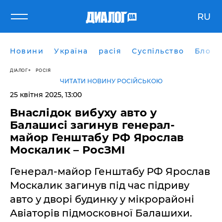
RU
Новини
Україна
расія
Суспільство
Блоги
ДІАЛОГ
РОСІЯ
ЧИТАТИ НОВИНУ РОСІЙСЬКОЮ
25 квітня 2025, 13:00
Внаслідок вибуху авто у
Балашисі загинув генерал-
майор Генштабу РФ Ярослав
Москалик – РосЗМІ
Генерал-майор Генштабу РФ Ярослав
Москалик загинув під час підриву
авто у дворі будинку у мікрорайоні
Авіаторів підмосковної Балашихи.