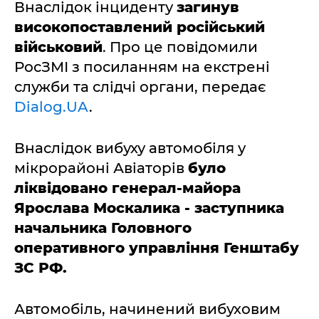
Внаслідок інциденту
загинув
високопоставлений російський
військовий
. Про це повідомили
РосЗМІ з посиланням на екстрені
служби та слідчі органи, передає
Dialog.UA
.
Внаслідок вибуху автомобіля у
мікрорайоні Авіаторів
було
ліквідовано генерал-майора
Ярослава Москалика - заступника
начальника Головного
оперативного управління Генштабу
ЗС РФ.
Автомобіль, начинений вибуховим