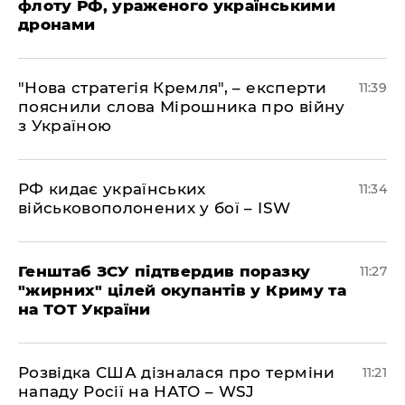
флоту РФ, ураженого українськими
дронами
"Нова стратегія Кремля", – експерти
11:39
пояснили слова Мірошника про війну
з Україною
РФ кидає українських
11:34
військовополонених у бої – ISW
Генштаб ЗСУ підтвердив поразку
11:27
"жирних" цілей окупантів у Криму та
на ТОТ України
Розвідка США дізналася про терміни
11:21
нападу Росії на НАТО – WSJ