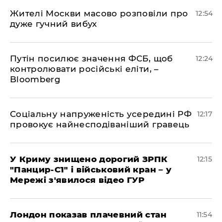
Жителі Москви масово розповіли про
12:54
дуже гучний вибух
Путін посилює значення ФСБ, щоб
12:24
контролювати російські еліти, –
Bloomberg
Соціальну напруженість усередині РФ
12:17
провокує найнесподіваніший гравець
У Криму знищено дорогий ЗРПК
12:15
"Панцир-С1" і військовий кран – у
Мережі з'явилося відео ГУР
Лондон показав плачевний стан
11:54