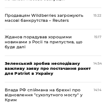
Продавцям Wildberries загрожують
15:22
масові банкрутства – Reuters
Жданов порадував хорошими
15:17
новинами з Росії та припустив, що
буде далі
Зеленський зробив несподівану
14:54
важливу заяву про постачання ракет
для Patriot в Україну
Влада РФ спіймана на брехні про
14:14
відновлення "сухопутного мосту" у
Крим