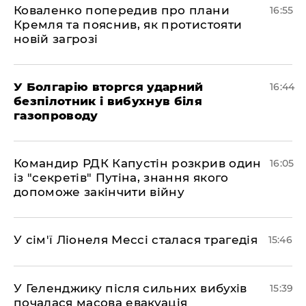
Коваленко попередив про плани
16:55
Кремля та пояснив, як протистояти
новій загрозі
У Болгарію вторгся ударний
16:44
безпілотник і вибухнув біля
газопроводу
Командир РДК Капустін розкрив один
16:05
із "секретів" Путіна, знання якого
допоможе закінчити війну
У сім'ї Ліонеля Мессі сталася трагедія
15:46
У Геленджику після сильних вибухів
15:39
почалася масова евакуація