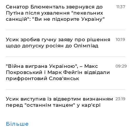
Сенатор Блюменталь звернувся до
11:37
Путіна після ухвалення "пекельних
санкцій": "Ви не підкорите Україну"
Усик зробив гучну заяву про рішення
10:19
щодо допуску росіян до Олімпіад
"Війна виграна Україною", – Макс
09:29
Покровський і Марк Фейгін відвідали
прифронтовий Слов'янськ
​Усик виступив із відвертим визнанням
23:19
перед "останнім танцем" у кар'єрі
Більше