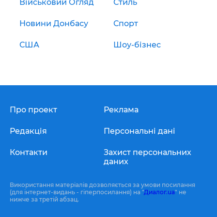
Військовий Огляд
Стиль
Новини Донбасу
Спорт
США
Шоу-бізнес
Про проект
Реклама
Редакція
Персональні дані
Контакти
Захист персональних
даних
Використання матеріалів дозволяється за умови посилання
(для інтернет-видань - гіперпосилання) на "
Диалог.ua
" не
нижче за третій абзац.