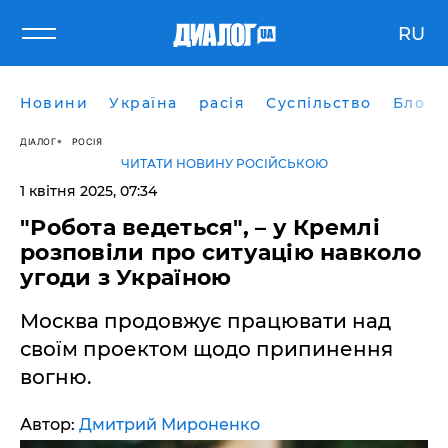
RU
Новини
Україна
расія
Суспільство
Блоги
ДІАЛОГ
РОСІЯ
ЧИТАТИ НОВИНУ РОСІЙСЬКОЮ
1 квітня 2025, 07:34
"Робота ведеться", – у Кремлі
розповіли про ситуацію навколо
угоди з Україною
Москва продовжує працювати над
своїм проектом щодо припинення
вогню.
Автор:
Дмитрий Мироненко