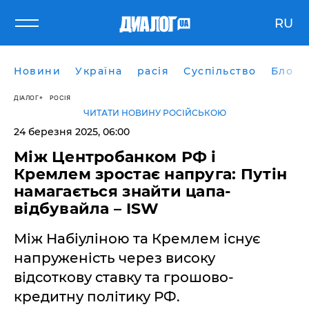
RU
Новини
Україна
расія
Суспільство
Блоги
ДІАЛОГ
РОСІЯ
ЧИТАТИ НОВИНУ РОСІЙСЬКОЮ
24 березня 2025, 06:00
Між Центробанком РФ і
Кремлем зростає напруга: Путін
намагається знайти цапа-
відбувайла – ISW
Між Набіуліною та Кремлем існує
напруженість через високу
відсоткову ставку та грошово-
кредитну політику РФ.