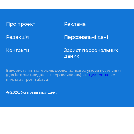
Про проект
Реклама
Редакція
Персональні дані
Контакти
Захист персональних
даних
Використання матеріалів дозволяється за умови посилання
(для інтернет-видань - гіперпосилання) на "
Диалог.ua
" не
нижче за третій абзац.
� 2026,
Усі права захищені.