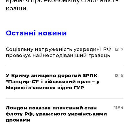
Кремля про економічну стабільність
країни.
Останні новини
Соціальну напруженість усередині РФ
12:17
провокує найнесподіваніший гравець
У Криму знищено дорогий ЗРПК
12:15
"Панцир-С1" і військовий кран – у
Мережі з'явилося відео ГУР
Лондон показав плачевний стан
11:54
флоту РФ, ураженого українськими
дронами