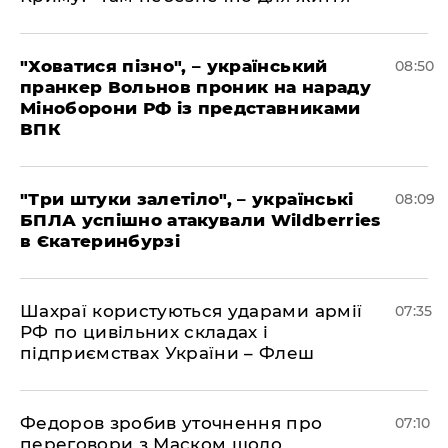
"Ховатися пізно", – український
08:50
пранкер Вольнов проник на нараду
Міноборони РФ із представниками
ВПК
"Три штуки залетіло", – українські
08:09
БПЛА успішно атакували Wildberries
в Єкатеринбурзі
Шахраї користуються ударами армії
07:35
РФ по цивільних складах і
підприємствах України – Флеш
Федоров зробив уточнення про
07:10
переговори з Маском щодо