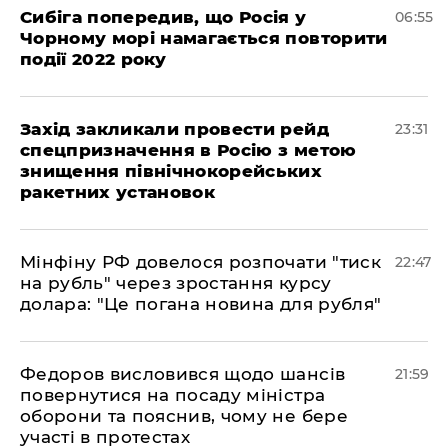
Сибіга попередив, що Росія у
06:55
Чорному морі намагається повторити
події 2022 року
​Захід закликали провести рейд
23:31
спецпризначення в Росію з метою
знищення північнокорейських
ракетних установок
​Мінфіну РФ довелося розпочати "тиск
22:47
на рубль" через зростання курсу
долара: "Це погана новина для рубля"
​Федоров висловився щодо шансів
21:59
повернутися на посаду міністра
оборони та пояснив, чому не бере
участі в протестах