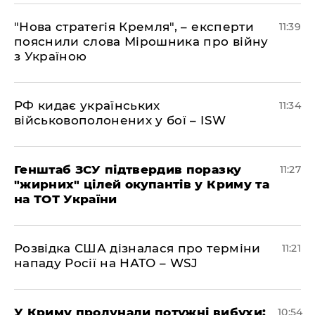
"Нова стратегія Кремля", – експерти
11:39
пояснили слова Мірошника про війну
з Україною
РФ кидає українських
11:34
військовополонених у бої – ISW
Генштаб ЗСУ підтвердив поразку
11:27
"жирних" цілей окупантів у Криму та
на ТОТ України
Розвідка США дізналася про терміни
11:21
нападу Росії на НАТО – WSJ
У Криму пролунали потужні вибухи:
10:54