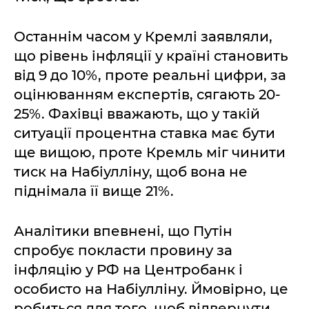
Останнім часом у Кремлі заявляли,
що рівень інфляції у країні становить
від 9 до 10%, проте реальні цифри, за
оцінюванням експертів, сягають 20-
25%. Фахівці вважають, що у такій
ситуації процентна ставка має бути
ще вищою, проте Кремль міг чинити
тиск на Набіулліну, щоб вона не
піднімала її вище 21%.
Аналітики впевнені, що Путін
спробує покласти провину за
інфляцію у РФ на Центробанк і
особисто на Набіулліну. Ймовірно, це
робиться для того, щоб відвернути