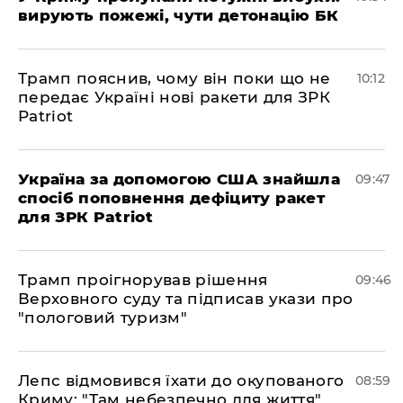
вирують пожежі, чути детонацію БК
Трамп пояснив, чому він поки що не
10:12
передає Україні нові ракети для ЗРК
Patriot
Україна за допомогою США знайшла
09:47
спосіб поповнення дефіциту ракет
для ЗРК Patriot
Трамп проігнорував рішення
09:46
Верховного суду та підписав укази про
"пологовий туризм"
Лепс відмовився їхати до окупованого
08:59
Криму: "Там небезпечно для життя"