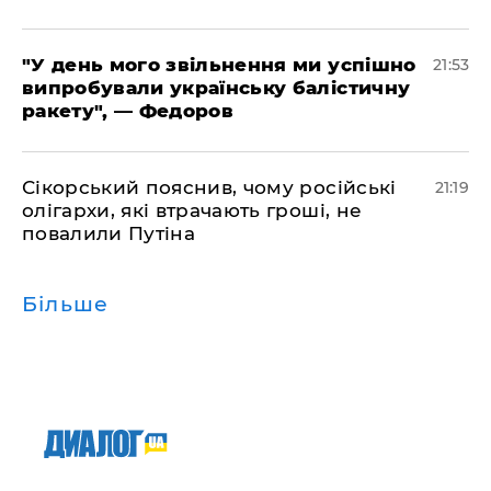
​"У день мого звільнення ми успішно
21:53
випробували українську балістичну
ракету", — Федоров
​Сікорський пояснив, чому російські
21:19
олігархи, які втрачають гроші, не
повалили Путіна
Більше