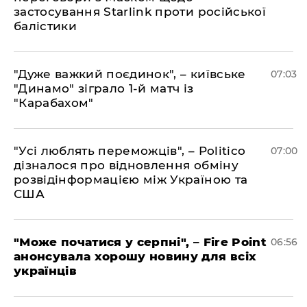
застосування Starlink проти російської
балістики
"Дуже важкий поєдинок", – київське
07:03
"Динамо" зіграло 1-й матч із
"Карабахом"
"Усі люблять переможців", – Politico
07:00
дізналося про відновлення обміну
розвідінформацією між Україною та
США
"Може початися у серпні", – Fire Point
06:56
анонсувала хорошу новину для всіх
українців