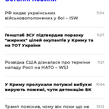
РФ кидає українських
11:34
військовополонених у бої – ISW
Генштаб ЗСУ підтвердив поразку
11:27
"жирних" цілей окупантів у Криму та
на ТОТ України
Розвідка США дізналася про терміни
11:21
нападу Росії на НАТО – WSJ
У Криму пролунали потужні вибухи:
10:54
вирують пожежі, чути детонацію БК
Трамп пояснив, чому він поки що не
10:12