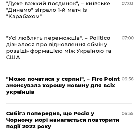
"Дуже важкий поєдинок", – київське
07:03
"Динамо" зіграло 1-й матч із
"Карабахом"
"Усі люблять переможців", – Politico
07:00
дізналося про відновлення обміну
розвідінформацією між Україною та
США
"Може початися у серпні", – Fire Point
06:56
анонсувала хорошу новину для всіх
українців
Сибіга попередив, що Росія у
06:55
Чорному морі намагається повторити
події 2022 року