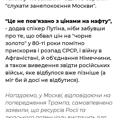
"слухати занепокоєння Москви".
"Це не пов'язано з цінами на нафту",
- додав спікер Путіна, ніби забувши
про те, що обвал цін на "чорне
золото" у 80-ті роки помітно
прискорив і розпад СРСР, і війну в
Афганістані, й об'єднання Німеччини,
а також виведення звідти російських
військ, яке відбулося вже пізніше (а
міг би й досі не відбутися).
Нагадаємо, у Москві, відповідаючи на
попередження Трампа, самовпевнено
заявили, що ресурсів Росії та
людського потенціалу вистачить для