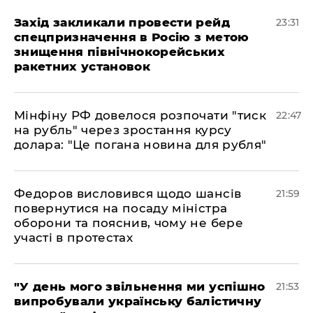
​Захід закликали провести рейд
23:31
спецпризначення в Росію з метою
знищення північнокорейських
ракетних установок
​Мінфіну РФ довелося розпочати "тиск
22:47
на рубль" через зростання курсу
долара: "Це погана новина для рубля"
​Федоров висловився щодо шансів
21:59
повернутися на посаду міністра
оборони та пояснив, чому не бере
участі в протестах
​"У день мого звільнення ми успішно
21:53
випробували українську балістичну