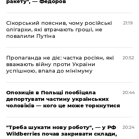
ракету", — Федоров
​Сікорський пояснив, чому російські
21:19
олігархи, які втрачають гроші, не
повалили Путіна
​Пропаганда не діє: частка росіян, які
20:52
вважають війну проти України
успішною, впала до мінімуму
​Опозиція в Польщі пообіцяла
20:44
депортувати частину українських
чоловіків — кого це може торкнутися
​"Треба шукати нову роботу", — у РФ
20:24
Wildberries почав закривати склади,