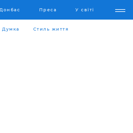
Донбас
Преса
У світі
Думка
Стиль життя