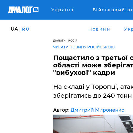
Україна
Військовий о
UA |
RU
Новини
Ук
ДІАЛОГ
РОСІЯ
ЧИТАТИ НОВИНУ РОСІЙСЬКОЮ
Пощастило з третьої с
області може зберігат
"вибухові" кадри
На складі у Торопці, ат
зберігатись до 240 тонн
Автор:
Дмитрий Мироненко