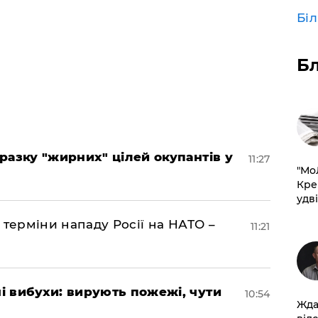
Бі
Б
разку "жирних" цілей окупантів у
11:27
​"М
Кре
удві
 терміни нападу Росії на НАТО –
11:21
 вибухи: вирують пожежі, чути
10:54
Жда