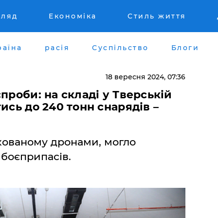
гляд
Економіка
Стиль життя
раїна
расія
Суспільство
Блоги
18 вересня 2024, 07:36
проби: на складі у Тверській
ись до 240 тонн снарядів –
акованому дронами, могло
 боєприпасів.