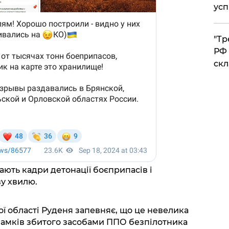
усп
​"Т
РФ 
скл
ають кадри детонації боєприпасів і
у хвилю.
ї області Руденя запевняє, що це невелика
ламків збитого засобами ППО безпілотника