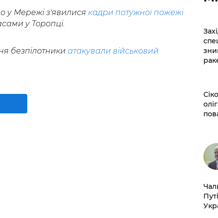
о у Мережі з'явилися
кадри потужної пожежі
асами у Торопці.
​За
спе
сня безпілотники
атакували військовий
зни
рак
​Сі
оліг
пов
​Ча
Пут
Укр