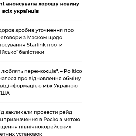
nt анонсувала хорошу новину
 всіх українців
оров зробив уточнення про
еговори з Маском щодо
тосування Starlink проти
ійської балістики
і люблять переможців", – Politico
налося про відновлення обміну
відінформацією між Україною
 США
хід закликали провести рейд
цпризначення в Росію з метою
щення північнокорейських
етних установок