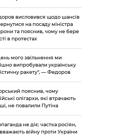
доров висловився щодо шансів
ернутися на посаду міністра
рони та пояснив, чому не бере
сті в протестах
 день мого звільнення ми
ішно випробували українську
істичну ракету", — Федоров
корський пояснив, чому
ійські олігархи, які втрачають
ші, не повалили Путіна
опаганда не діє: частка росіян,
 вважають війну проти України