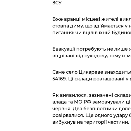
ЗСУ.
Вже вранці місцеві жителі вик
стовпа диму, що здіймається у
питання: чи вцілів їхній будинок
Евакуації потребують не лише ж
відрізані від суходолу, тому їх
Саме село Цикареве знаходитьс
54169. Ці склади розташовані у 
Як виявилося, зазначені склади
влада та МО РФ замовчували ці
червня. Два безпілотники долет
розірвалися. Ще одного удару 
вибухнув на території частини.