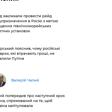
хід закликали провести рейд
цпризначення в Росію з метою
щення північнокорейських
етних установок
корський пояснив, чому російські
архи, які втрачають гроші, не
алили Путіна
Валерій Чалий
лий попередив про наступний крок
іна, спрямований на те, щоб
аїна капітулювала