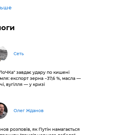
льше
логи
Сеть
оЛоЧКа" завдає удару по кишені
мля: експорт зерна −37,6 %, масла —
чі, вугілля — у кризі
Олег Жданов
нов розповів, як Путін намагається