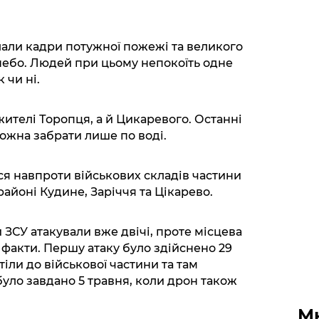
лали кадри потужної пожежі та великого
 небо. Людей при цьому непокоїть одне
 чи ні.
ителі Торопця, а й Цикаревого. Останні
 можна забрати лише по воді.
я навпроти військових складів частини
районі Кудине, Заріччя та Цікарево.
 ЗСУ атакували вже двічі, проте місцева
 факти. Першу атаку було здійснено 29
іли до військової частини та там
було завдано 5 травня, коли дрон також
М