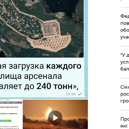
​Фе
пов
обо
уча
​"У
усп
бал
​Сі
рос
гро
​Пр
які