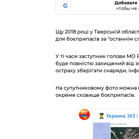
Добавьте 
G
чтобы не 
Щу 2018 році у Тверській облас
для боєприпасів за "останнім с
У ті часи заступник голови МО
буде повністю захищений від з
остраху зберігати снаряди, ін
На супутниковому фото можна п
окреме сховище боєприпасів.