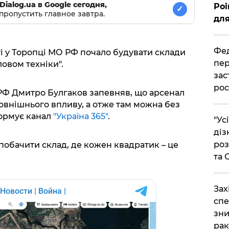
Dialog.ua в Google сегодня,
Poi
✓
пропустить главное завтра.
для
Фед
ті у Торопці МО РФ почало будувати склади
пер
ловом техніки".
зас
рос
 РФ Дмитро Булгаков запевняв, що арсенал
овнішнього впливу, а отже там можна без
формує канал
"Україна 365"
.
"Ус
діз
роз
обачити склад, де кожен квадратик – це
та
​За
спе
зни
рак