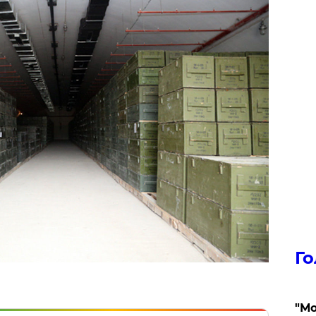
Го
"Мо