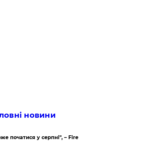
ловні новини
же початися у серпні", – Fire