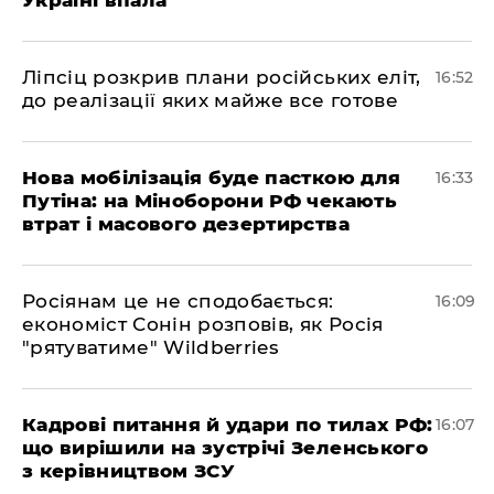
Україні впала
​Ліпсіц розкрив плани російських еліт,
16:52
до реалізації яких майже все готове
Нова мобілізація буде пасткою для
16:33
Путіна: на Міноборони РФ чекають
втрат і масового дезертирства
Росіянам це не сподобається:
16:09
економіст Сонін розповів, як Росія
"рятуватиме" Wildberries
Кадрові питання й удари по тилах РФ:
16:07
що вирішили на зустрічі Зеленського
з керівництвом ЗСУ