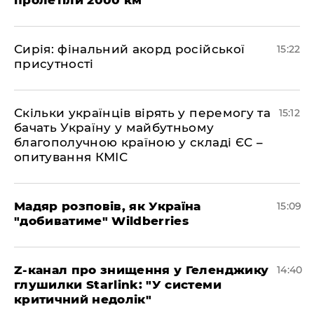
пролетіли 2000 км
​Сирія: фінальний акорд російської
15:22
присутності
Скільки українців вірять у перемогу та
15:12
бачать Україну у майбутньому
благополучною країною у складі ЄС –
опитування КМІС
Мадяр розповів, як Україна
15:09
"добиватиме" Wildberries
Z-канал про знищення у Геленджику
14:40
глушилки Starlink: "У системи
критичний недолік"