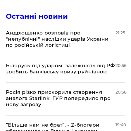
Останні новини
​Андрющенко розповів про
21:25
"непублічні" наслідки ударів України
по російській логістиці
​Білорусь під ударом: залежність від РФ
20:56
зробить банківську кризу руйнівною
​Росія різко прискорила створення
20:38
аналога Starlink: ГУР попередило про
нову загрозу
​”Більше нам не брат”, - Z-блогери
19:40