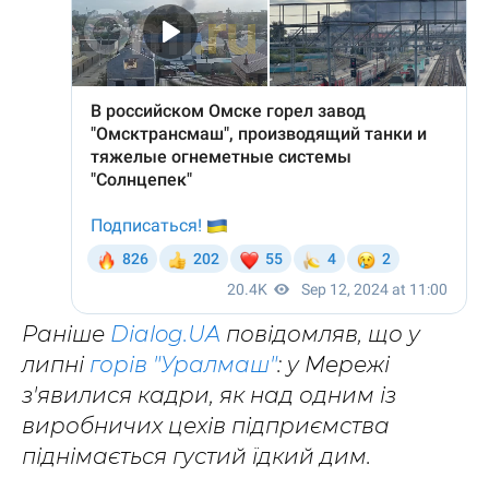
Раніше
Dialog.UA
повідомляв, що у
липні
горів "Уралмаш"
: у Мережі
з'явилися кадри, як над одним із
виробничих цехів підприємства
піднімається густий їдкий дим.