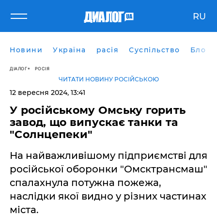
RU
Новини
Україна
расія
Суспільство
Блоги
ДІАЛОГ
РОСІЯ
ЧИТАТИ НОВИНУ РОСІЙСЬКОЮ
12 вересня 2024, 13:41
У російському Омську горить
завод, що випускає танки та
"Солнцепеки"
На найважливішому підприємстві для
російської оборонки "Омсктрансмаш"
спалахнула потужна пожежа,
наслідки якої видно у різних частинах
міста.