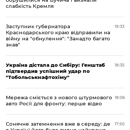
обрушилися на Вучича і визнали
слабкість Кремля
​Заступник губернатора
19:33
Краснодарського краю відправили на
війну на "обнулення": "Занадто багато
знав"
​Україна дістала до Сибіру: Генштаб
18:35
підтвердив успішний удар по
"Тобольськнафтохіму"
​Мережа сміється з нового штурмового
18:06
авто Росії для фронту: перше відео
​Сонячне затемнення вже в середу: де
17:50