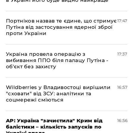
в Україні його буде видно найкраще
​Портніков назвав те єдине, що стримує
17:47
Путіна від застосування ядерної зброї
проти України
​Україна провела операцію з
17:37
вибивання ППО біля палацу Путіна -
об'єкт без захисту
​Wildberries у Владивостоці вирішили
16:57
"сховати" від ЗСУ: аналітики та
соцмережі сміються
​AP: Україна "зачистила" Крим від
16:56
балістики – кількість запусків по