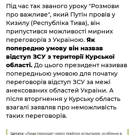
Під час так званого уроку "Розмови
про важливе", який Путін провів у
Кизилу (Республіка Тива), він
припустився можливості мирних
переговорів з Україною.
Як
попередню умову він назвав
відступ ЗСУ з території Курської
області.
До цього президент називав
попередньою умовою для початку
переговорів відступ ЗСУ за межі
анексованих областей України. А
після вторгнення у Курську область
взагалі заявляв про неможливість
таких переговорів.