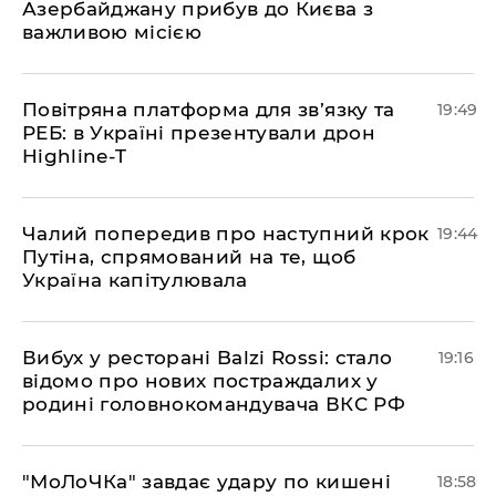
Азербайджану прибув до Києва з
важливою місією
​Повітряна платформа для зв’язку та
19:49
РЕБ: в Україні презентували дрон
Highline-T
​Чалий попередив про наступний крок
19:44
Путіна, спрямований на те, щоб
Україна капітулювала
​Вибух у ресторані Balzi Rossi: стало
19:16
відомо про нових постраждалих у
родині головнокомандувача ВКС РФ
​"МоЛоЧКа" завдає удару по кишені
18:58