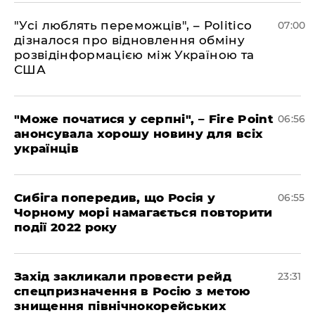
"Усі люблять переможців", – Politico
07:00
дізналося про відновлення обміну
розвідінформацією між Україною та
США
"Може початися у серпні", – Fire Point
06:56
анонсувала хорошу новину для всіх
українців
Сибіга попередив, що Росія у
06:55
Чорному морі намагається повторити
події 2022 року
​Захід закликали провести рейд
23:31
спецпризначення в Росію з метою
знищення північнокорейських