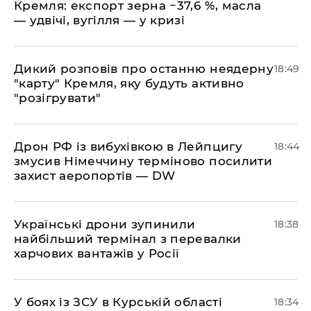
Кремля: експорт зерна −37,6 %, масла
— удвічі, вугілля — у кризі
​Дикий розповів про останню неядерну
18:49
"карту" Кремля, яку будуть активно
"розігрувати"
​Дрон РФ із вибухівкою в Лейпцигу
18:44
змусив Німеччину терміново посилити
захист аеропортів — DW
​Українські дрони зупинили
18:38
найбільший термінал з перевалки
харчових вантажів у Росії
​У боях із ЗСУ в Курській області
18:34