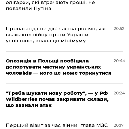
олігархи, які втрачають гроші, не
повалили Путіна
​Пропаганда не діє: частка росіян, які
20:52
вважають війну проти України
успішною, впала до мінімуму
​Опозиція в Польщі пообіцяла
20:44
депортувати частину українських
чоловіків — кого це може торкнутися
​"Треба шукати нову роботу", — у РФ
20:24
Wildberries почав закривати склади,
що зазнали атак
​Перший візит за час війни: глава МЗС
20:17