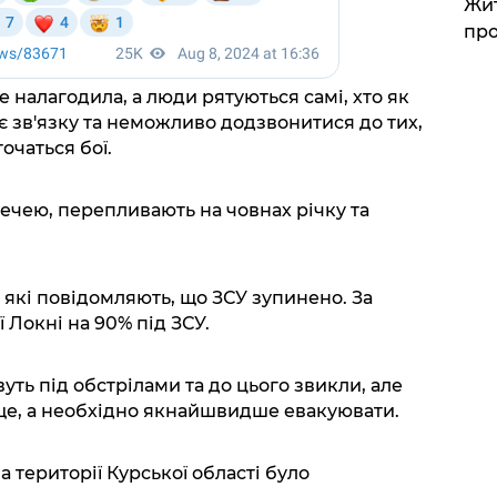
Жит
про
е налагодила, а люди рятуються самі, хто як
є зв'язку та неможливо додзвонитися до тих,
очаться бої.
течею, перепливають на човнах річку та
 які повідомляють, що ЗСУ зупинено. За
 Локні на 90% під ЗСУ.
ть під обстрілами та до цього звикли, але
ще, а необхідно якнайшвидше евакуювати.
 території Курської області було