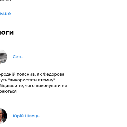
льше
логи
Сеть
ородній пояснив, як Федорова
уть "використати втемну",
біцявши те, чого виконувати не
раються
Юрій Швець