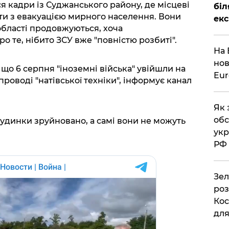
я кадри із Суджанського району, де місцеві
біл
ти з евакуацією мирного населення. Вони
екс
 області продовжуються, хоча
о те, нібито ЗСУ вже "повністю розбиті".
На 
нов
 що 6 серпня "іноземні війська" увійшли на
Eu
проводі "натівської техніки", інформує канал
Як 
обс
будинки зруйновано, а самі вони не можуть
укр
РФ
Зел
роз
Кос
дл