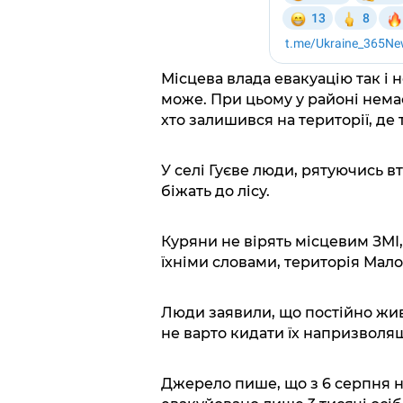
Місцева влада евакуацію так і н
може. При цьому у районі нема
хто залишився на території, де т
У селі Гуєве люди, рятуючись в
біжать до лісу.
Куряни не вірять місцевим ЗМІ,
їхніми словами, територія Малої
Люди заявили, що постійно живу
не варто кидати їх напризволя
Джерело пише, що з 6 серпня на