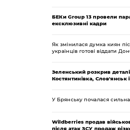
БЕКи Group 13 провели пар
ексклюзивні кадри
Як змінилася думка киян піс
українців готові віддати До
Зеленський розкрив деталі
Костянтинівка, Слов'янськ 
У Брянську почалася сильна
Wildberries продав військов
після атак ЗСУ продаж різк