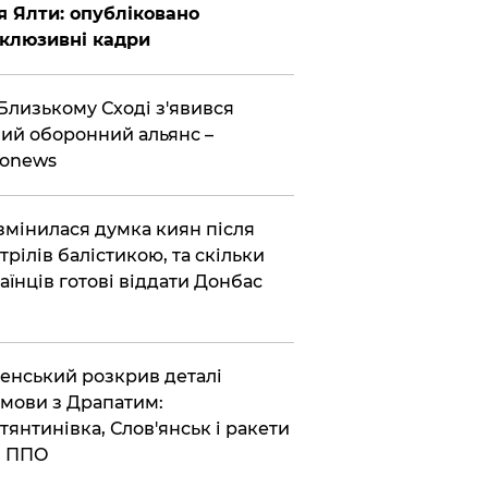
я Ялти: опубліковано
клюзивні кадри
Близькому Сході з'явився
ий оборонний альянс –
ronews
змінилася думка киян після
трілів балістикою, та скільки
аїнців готові віддати Донбас
енський розкрив деталі
мови з Драпатим:
тянтинівка, Слов'янськ і ракети
я ППО