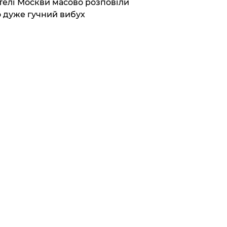
елі Москви масово розповіли
 дуже гучний вибух