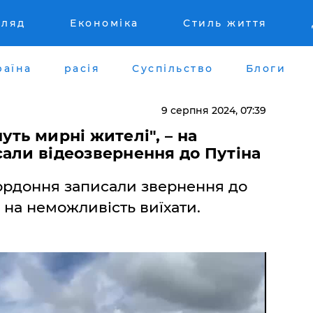
гляд
Економіка
Стиль життя
раїна
расія
Суспільство
Блоги
9 серпня 2024, 07:39
ть мирні жителі", – на
али відеозвернення до Путіна
ордоння записали звернення до
 на неможливість виїхати.