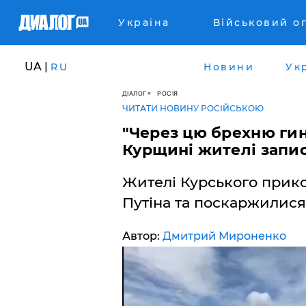
Україна
Військовий о
UA |
RU
Новини
Ук
ДІАЛОГ
РОСІЯ
ЧИТАТИ НОВИНУ РОСІЙСЬКОЮ
"Через цю брехню гину
Курщині жителі запис
Жителі Курського прик
Путіна та поскаржилися
Автор:
Дмитрий Мироненко