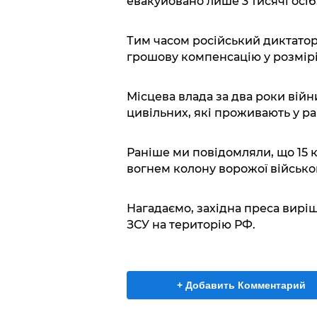
евакуйовано лише 3 тисячі осіб
Тим часом російський диктатор
грошову компенсацію у розмірі 
Місцева влада за два роки вій
цивільних, які проживають у ра
Раніше ми повідомляли, що 15 
вогнем колону ворожої військов
Нагадаємо, західна преса вирі
ЗСУ на територію РФ.
+ Добавить Комментарий