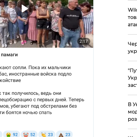
Wil
тов
ата
Чер
укр
"Пу
Укр
зас
В У
мод
ро