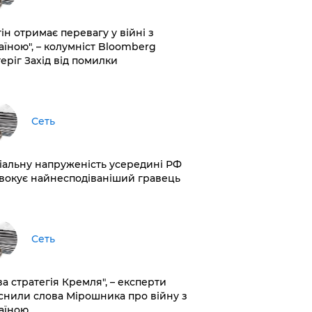
ін отримає перевагу у війні з
аїною", – колумніст Bloomberg
теріг Захід від помилки
Сеть
іальну напруженість усередині РФ
вокує найнесподіваніший гравець
Сеть
ва стратегія Кремля", – експерти
снили слова Мірошника про війну з
аїною