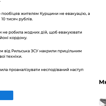
.
 пообіцяв жителям Курщини не евакуацію, а
10 тисяч рублів.
ни не робила жодних дій, щоб евакуювати
йоні кордону.
км від Рильська ЗСУ накрили прицільним
ої техніки.
шила проаналізувати несподіваний наступ
М