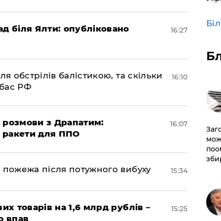
Бі
ад біля Ялти: опубліковано
16:27
Б
ля обстрілів балістикою, та скільки
16:10
нбас РФ
 розмови з Драпатим:
16:07
Заг
і ракети для ППО
мож
поо
зби
 пожежа після потужного вибуху
15:34
их товарів на 1,6 млрд рублів –
15:25
о впав