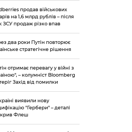
dberries продав військових
арів на 1,6 млрд рублів – після
к ЗСУ продаж різко впав
ез два роки Путін повторює
аїнське стратегічне рішення
тін отримає перевагу у війні з
аїною", – колумніст Bloomberg
теріг Захід від помилки
країні виявили нову
ифікацію "Гербери" – деталі
зкрив Флеш