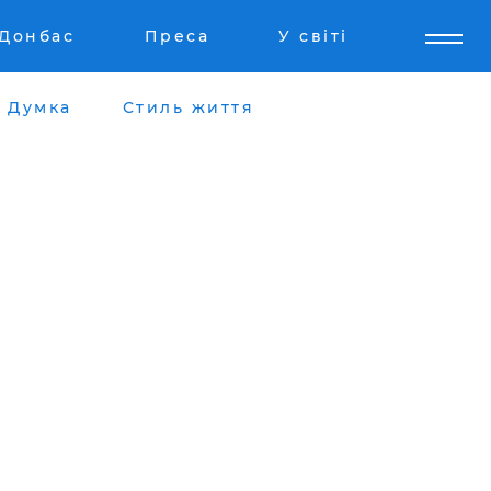
Донбас
Преса
У світі
Думка
Стиль життя