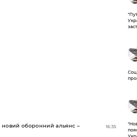
"Пут
Укр
зас
Соц
про
"Но
я новий оборонний альянс –
16:35
поя
Укр