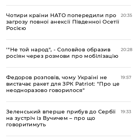
​Чотири країни НАТО попередили про
20:35
загрозу повної анексії Південної Осетії
Росією
​'"Не той народ", - Соловйов образив
20:28
росіян через розмови про мобілізацію
​Федоров розповів, чому Україні не
19:57
вистачає ракет для ЗРК Patriot: "Про це
неодноразово говорилося"
​Зеленський вперше прибув до Сербії
19:33
на зустріч із Вучичем – про що
говоритимуть