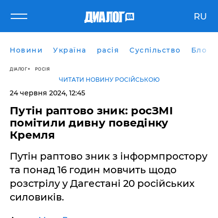
RU
Новини
Україна
расія
Суспільство
Блоги
ДІАЛОГ
РОСІЯ
ЧИТАТИ НОВИНУ РОСІЙСЬКОЮ
24 червня 2024, 12:45
Путін раптово зник: росЗМІ
помітили дивну поведінку
Кремля
Путін раптово зник з інформпростору
та понад 16 годин мовчить щодо
розстрілу у Дагестані 20 російських
силовиків.