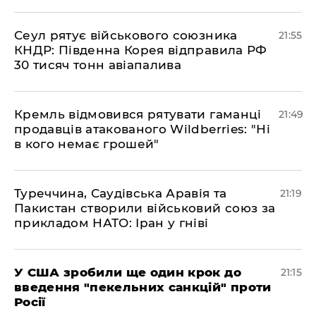
​Сеул рятує військового союзника
21:55
КНДР: Південна Корея відправила РФ
30 тисяч тонн авіапалива
​Кремль відмовився рятувати гаманці
21:49
продавців атакованого Wildberries: "Ні
в кого немає грошей"
​Туреччина, Саудівська Аравія та
21:19
Пакистан створили військовий союз за
прикладом НАТО: Іран у гніві
​У США зробили ще один крок до
21:15
введення "пекельних санкцій" проти
Росії