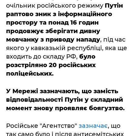
очільник російського режиму
Путін
раптово зник з інформаційного
простору та понад 16 годин
продовжує зберігати дивну
мовчанку з приводу нападу
, під час
якого у кавказькій республіці, яка ще
входить до складу РФ,
було
розстріляно 20 російських
поліцейських.
У Мережі зазначають, що замість
відповідальності Путін у складний
момент знову проявляє боягузтво.
Російське "Агентство"
зазначає
, що
так само було і після антисемітських