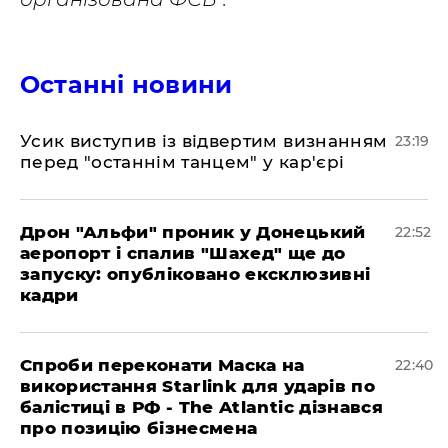
Останні новини
​Усик виступив із відвертим визнанням
23:19
перед "останнім танцем" у кар'єрі
​Дрон "Альфи" проник у Донецький
22:52
аеропорт і спалив "Шахед" ще до
запуску: опубліковано ексклюзивні
кадри
​Спроби переконати Маска на
22:40
використання Starlink для ударів по
балістиці в РФ - The Atlantic дізнався
про позицію бізнесмена