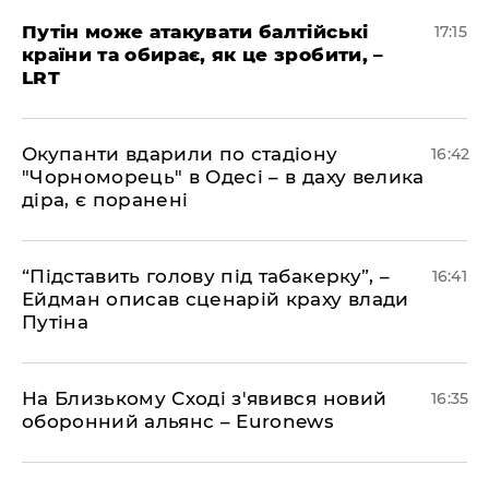
​Путін може атакувати балтійські
17:15
країни та обирає, як це зробити, –
LRT
​Окупанти вдарили по стадіону
16:42
"Чорноморець" в Одесі – в даху велика
діра, є поранені
​“Підставить голову під табакерку”, –
16:41
Ейдман описав сценарій краху влади
Путіна
На Близькому Сході з'явився новий
16:35
оборонний альянс – Euronews