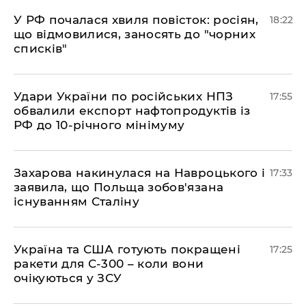
​У РФ почалася хвиля повісток: росіян,
18:22
що відмовилися, заносять до "чорних
списків"
​Удари України по російських НПЗ
17:55
обвалили експорт нафтопродуктів із
РФ до 10-річного мінімуму
​Захарова накинулася на Навроцького і
17:33
заявила, що Польща зобов'язана
існуванням Сталіну
​Україна та США готують покращені
17:25
ракети для С-300 – коли вони
очікуються у ЗСУ