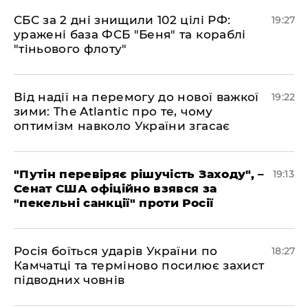
​СБС за 2 дні знищили 102 цілі РФ:
19:27
уражені база ФСБ "Беня" та кораблі
"тіньового флоту"
​Від надії на перемогу до нової важкої
19:22
зими: The Atlantic про те, чому
оптимізм навколо України згасає
​"Путін перевіряє рішучість Заходу", –
19:13
Сенат США офіційно взявся за
"пекельні санкції" проти Росії
​Росія боїться ударів України по
18:27
Камчатці та терміново посилює захист
підводних човнів