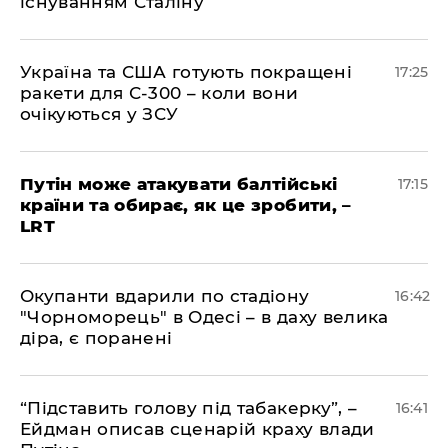
існуванням Сталіну
​Україна та США готують покращені
17:25
ракети для С-300 – коли вони
очікуються у ЗСУ
​Путін може атакувати балтійські
17:15
країни та обирає, як це зробити, –
LRT
​Окупанти вдарили по стадіону
16:42
"Чорноморець" в Одесі – в даху велика
діра, є поранені
​“Підставить голову під табакерку”, –
16:41
Ейдман описав сценарій краху влади