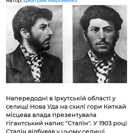
Автор:
Дмитрий Мироненко
Напередодні в Іркутській області у
селищі Нова Уда на схилі гори Киткай
місцева влада презентувала
гігантський напис "Сталін". У 1903 році
Сталін відбував у цьому селищі