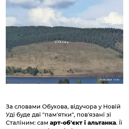
За словами Обухова, відучора у Новій
Уді буде дві "пам'ятки", пов'язані зі
Сталіним: сам
арт-об'єкт і альтанка
. Її