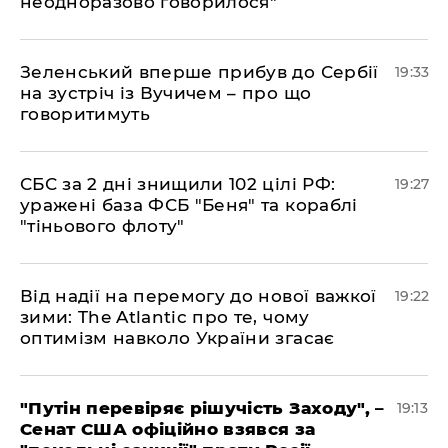
неодноразово говорилося"
​Зеленський вперше прибув до Сербії
19:33
на зустріч із Вучичем – про що
говоритимуть
​СБС за 2 дні знищили 102 цілі РФ:
19:27
уражені база ФСБ "Беня" та кораблі
"тіньового флоту"
​Від надії на перемогу до нової важкої
19:22
зими: The Atlantic про те, чому
оптимізм навколо України згасає
​"Путін перевіряє рішучість Заходу", –
19:13
Сенат США офіційно взявся за