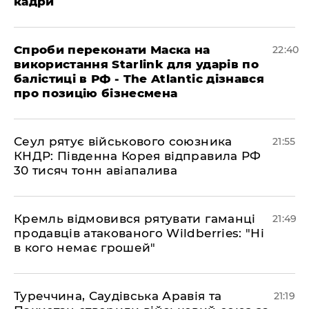
кадри
​Спроби переконати Маска на
22:40
використання Starlink для ударів по
балістиці в РФ - The Atlantic дізнався
про позицію бізнесмена
​Сеул рятує військового союзника
21:55
КНДР: Південна Корея відправила РФ
30 тисяч тонн авіапалива
​Кремль відмовився рятувати гаманці
21:49
продавців атакованого Wildberries: "Ні
в кого немає грошей"
​Туреччина, Саудівська Аравія та
21:19