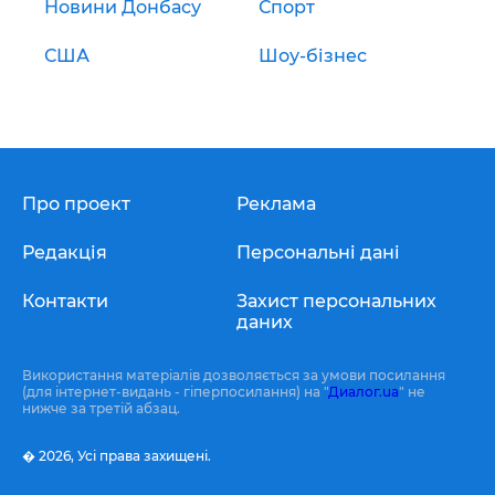
Новини Донбасу
Спорт
США
Шоу-бізнес
Про проект
Реклама
Редакція
Персональні дані
Контакти
Захист персональних
даних
Використання матеріалів дозволяється за умови посилання
(для інтернет-видань - гіперпосилання) на "
Диалог.ua
" не
нижче за третій абзац.
� 2026,
Усі права захищені.