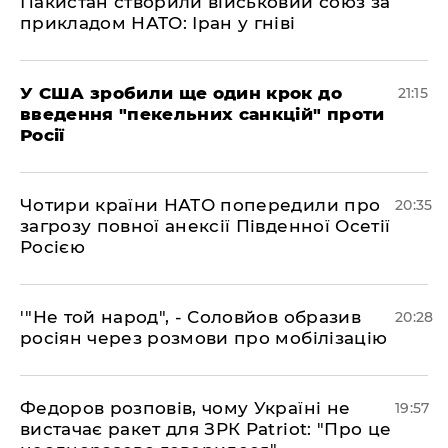
Пакистан створили військовий союз за
прикладом НАТО: Іран у гніві
​У США зробили ще один крок до
21:15
введення "пекельних санкцій" проти
Росії
​Чотири країни НАТО попередили про
20:35
загрозу повної анексії Південної Осетії
Росією
​'"Не той народ", - Соловйов образив
20:28
росіян через розмови про мобілізацію
​Федоров розповів, чому Україні не
19:57
вистачає ракет для ЗРК Patriot: "Про це