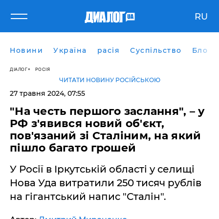
RU
Новини
Україна
расія
Суспільство
Блоги
ДІАЛОГ
РОСІЯ
ЧИТАТИ НОВИНУ РОСІЙСЬКОЮ
27 травня 2024, 07:55
"На честь першого заслання", – у
РФ з'явився новий об'єкт,
пов'язаний зі Сталіним, на який
пішло багато грошей
У Росії в Іркутській області у селищі
Нова Уда витратили 250 тисяч рублів
на гігантський напис "Сталін".