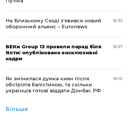
Путіна
На Близькому Сході з'явився новий
16:35
оборонний альянс – Euronews
БЕКи Group 13 провели парад біля
16:27
Ялти: опубліковано ексклюзивні
кадри
Як змінилася думка киян після
16:10
обстрілів балістикою, та скільки
українців готові віддати Донбас РФ
Більше