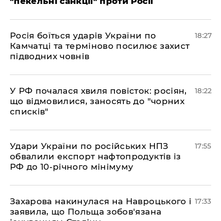
"пекельні санкції" проти Росії
​Росія боїться ударів України по
18:27
Камчатці та терміново посилює захист
підводних човнів
​У РФ почалася хвиля повісток: росіян,
18:22
що відмовилися, заносять до "чорних
списків"
​Удари України по російських НПЗ
17:55
обвалили експорт нафтопродуктів із
РФ до 10-річного мінімуму
​Захарова накинулася на Навроцького і
17:33
заявила, що Польща зобов'язана