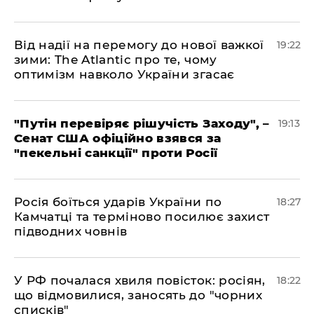
​Від надії на перемогу до нової важкої
19:22
зими: The Atlantic про те, чому
оптимізм навколо України згасає
​"Путін перевіряє рішучість Заходу", –
19:13
Сенат США офіційно взявся за
"пекельні санкції" проти Росії
​Росія боїться ударів України по
18:27
Камчатці та терміново посилює захист
підводних човнів
​У РФ почалася хвиля повісток: росіян,
18:22
що відмовилися, заносять до "чорних
списків"