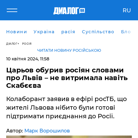
RU
Новини
Україна
расія
Суспільство
Блоги
ДІАЛОГ
РОСІЯ
ЧИТАТИ НОВИНУ РОСІЙСЬКОЮ
10 квітня 2024, 11:58
Царьов обурив росіян словами
про Львів – не витримала навіть
Скабєєва
Колаборант заявив в ефірі росТБ, що
жителі Львова нібито були готові
підтримати приєднання до Росії.
Автор:
Марк Ворошилов