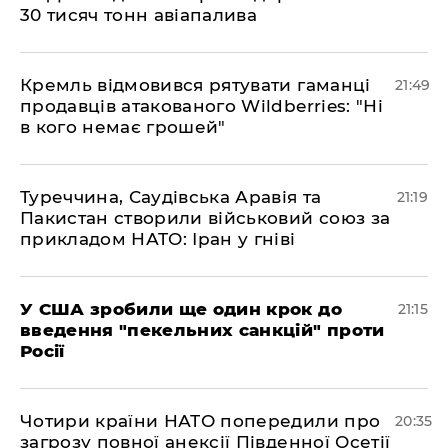
30 тисяч тонн авіапалива
​Кремль відмовився рятувати гаманці
21:49
продавців атакованого Wildberries: "Ні
в кого немає грошей"
​Туреччина, Саудівська Аравія та
21:19
Пакистан створили військовий союз за
прикладом НАТО: Іран у гніві
​У США зробили ще один крок до
21:15
введення "пекельних санкцій" проти
Росії
​Чотири країни НАТО попередили про
20:35
загрозу повної анексії Південної Осетії