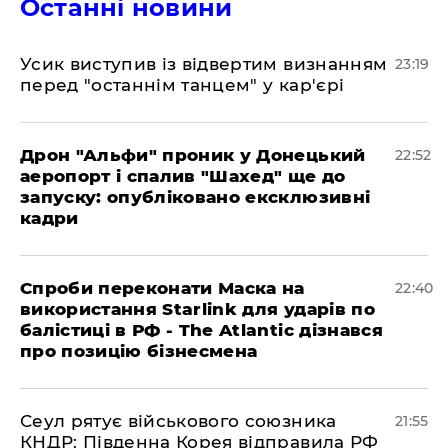
Останні новини
​Усик виступив із відвертим визнанням
23:19
перед "останнім танцем" у кар'єрі
​Дрон "Альфи" проник у Донецький
22:52
аеропорт і спалив "Шахед" ще до
запуску: опубліковано ексклюзивні
кадри
​Спроби переконати Маска на
22:40
використання Starlink для ударів по
балістиці в РФ - The Atlantic дізнався
про позицію бізнесмена
​Сеул рятує військового союзника
21:55
КНДР: Південна Корея відправила РФ