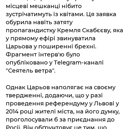
місцеві мешканці нібито
зустрічатимуть із квітами. Ця заявка
обурила навіть затяту
пропагандистку Кремля Скабєєву, яка
у прямому ефірі звинуватила
Царьова у поширенні брехні.
Фрагмент інтерв'ю було
опубліковано у Тelegram-каналі
"Сеятель ветра".
Однак Царьов наполягає на своєму
твердженні, додаючи, що у разі
проведення референдуму у Львові у
2014 році жителі міста, на його думку,
проголосували б за приєднання до
Росії. Він обґрунтовує це тим, що