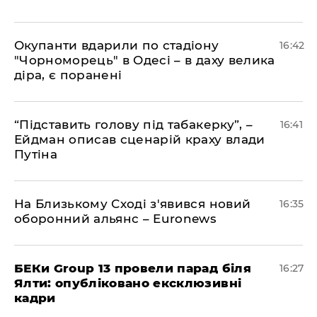
​Окупанти вдарили по стадіону
16:42
"Чорноморець" в Одесі – в даху велика
діра, є поранені
​“Підставить голову під табакерку”, –
16:41
Ейдман описав сценарій краху влади
Путіна
На Близькому Сході з'явився новий
16:35
оборонний альянс – Euronews
БЕКи Group 13 провели парад біля
16:27
Ялти: опубліковано ексклюзивні
кадри