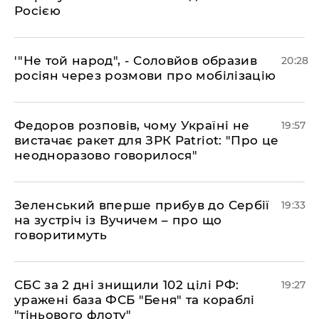
Росією
​'"Не той народ", - Соловйов образив
20:28
росіян через розмови про мобілізацію
​Федоров розповів, чому Україні не
19:57
вистачає ракет для ЗРК Patriot: "Про це
неодноразово говорилося"
​Зеленський вперше прибув до Сербії
19:33
на зустріч із Вучичем – про що
говоритимуть
​СБС за 2 дні знищили 102 цілі РФ:
19:27
уражені база ФСБ "Беня" та кораблі
"тіньового флоту"