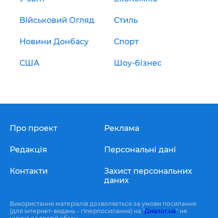
Військовий Огляд
Стиль
Новини Донбасу
Спорт
США
Шоу-бізнес
Про проект
Реклама
Редакція
Персональні дані
Контакти
Захист персональних
даних
Використання матеріалів дозволяється за умови посилання
(для інтернет-видань - гіперпосилання) на "
Диалог.ua
" не