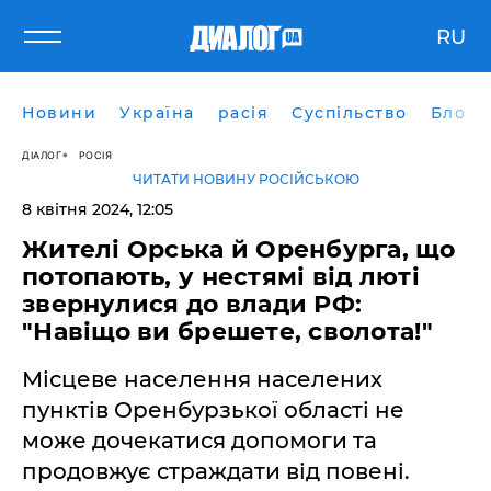
RU
Новини
Україна
расія
Суспільство
Блоги
ДІАЛОГ
РОСІЯ
ЧИТАТИ НОВИНУ РОСІЙСЬКОЮ
8 квітня 2024, 12:05
Жителі Орська й Оренбурга, що
потопають, у нестямі від люті
звернулися до влади РФ:
"Навіщо ви брешете, сволота!"
Місцеве населення населених
пунктів Оренбурзької області не
може дочекатися допомоги та
продовжує страждати від повені.