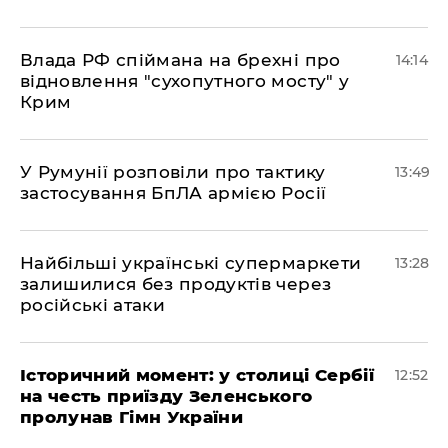
Влада РФ спіймана на брехні про
14:14
відновлення "сухопутного мосту" у
Крим
У Румунії розповіли про тактику
13:49
застосування БпЛА армією Росії
Найбільші українські супермаркети
13:28
залишилися без продуктів через
російські атаки
Історичний момент: у столиці Сербії
12:52
на честь приїзду Зеленського
пролунав Гімн України