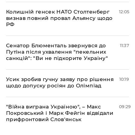
Колишній генсек НАТО Столтенберг
12:05
визнав повний провал Альянсу щодо
РФ
Сенатор Блюменталь звернувся до
11:37
Путіна після ухвалення "пекельних
санкцій": "Ви не підкорите Україну"
Усик зробив гучну заяву про рішення
10:19
щодо допуску росіян до Олімпіад
"Війна виграна Україною", – Макс
09:29
Покровський і Марк Фейгін відвідали
прифронтовий Слов'янськ