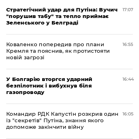
Стратегічний удар для Путіна: Вучич
17:07
"порушив табу" та тепло приймає
Зеленського у Белграді
Коваленко попередив про плани
16:55
Кремля та пояснив, як протистояти
новій загрозі
У Болгарію вторгся ударний
16:44
безпілотник і вибухнув біля
газопроводу
Командир РДК Капустін розкрив один
16:05
із "секретів" Путіна, знання якого
допоможе закінчити війну