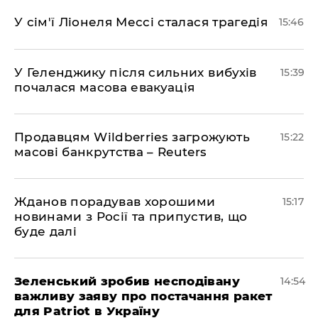
У сім'ї Ліонеля Мессі сталася трагедія
15:46
У Геленджику після сильних вибухів
15:39
почалася масова евакуація
Продавцям Wildberries загрожують
15:22
масові банкрутства – Reuters
Жданов порадував хорошими
15:17
новинами з Росії та припустив, що
буде далі
Зеленський зробив несподівану
14:54
важливу заяву про постачання ракет
для Patriot в Україну