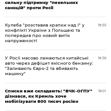
сильну підтримку "пекельних
санкцій" проти Росії
Кулеба "розставив крапки над і" у
18:55
конфлікті України з Польщею та
попередив про новий витік
напруженості
У Росії масово ламаються китайські
18:36
авто через дефіцит якісного бензину:
"Заливають Євро-2 та вбивають
машину"
Списки вже складають: "ВЧК-ОГПУ"
18:01
дізнався, як Кремль хоче
мобілізувати 800 тисяч росіян