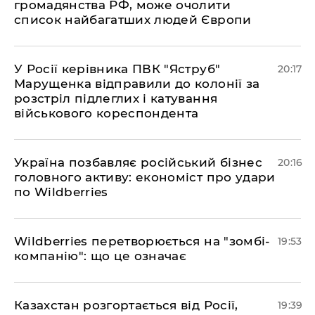
громадянства РФ, може очолити
список найбагатших людей Європи
​У Росії керівника ПВК "Яструб"
20:17
Марущенка відправили до колонії за
розстріл підлеглих і катування
військового кореспондента
​Україна позбавляє російський бізнес
20:16
головного активу: економіст про удари
по Wildberries
​Wildberries перетворюється на "зомбі-
19:53
компанію": що це означає
​Казахстан розгортається від Росії,
19:39