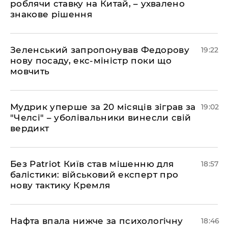
роблячи ставку на Китай, – ухвалено
знакове рішення
​Зеленський запропонував Федорову
19:22
нову посаду, екс-міністр поки що
мовчить
​Мудрик уперше за 20 місяців зіграв за
19:02
"Челсі" – уболівальники винесли свій
вердикт
​Без Patriot Київ став мішенню для
18:57
балістики: військовий експерт про
нову тактику Кремля
​Нафта впала нижче за психологічну
18:46