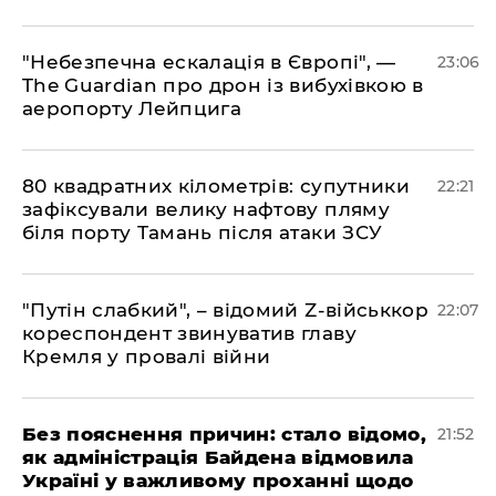
​"Небезпечна ескалація в Європі", —
23:06
The Guardian про дрон із вибухівкою в
аеропорту Лейпцига
​80 квадратних кілометрів: супутники
22:21
зафіксували велику нафтову пляму
біля порту Тамань після атаки ЗСУ
"Путін слабкий", – відомий Z-військкор
22:07
кореспондент звинуватив главу
Кремля у провалі війни
​Без пояснення причин: стало відомо,
21:52
як адміністрація Байдена відмовила
Україні у важливому проханні щодо