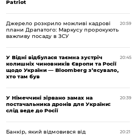
Patriot
​Джерело розкрило можливі кадрові
20:59
плани Драпатого: Маркусу пророкують
важливу посаду в ЗСУ
​У Відні відбулася таємна зустріч
20:45
колишніх чиновників Європи та Росії
щодо України — Bloomberg з’ясувало,
хто там був
​У Німеччині зірвано замах на
20:39
постачальника дронів для України:
слід веде до Росії
​Банкір, який відмовився від
20:21