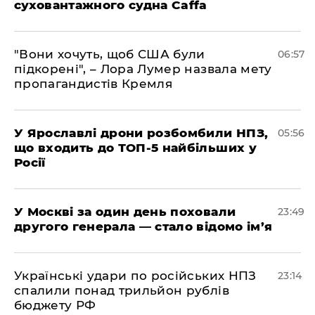
суховантажного судна Caffa
"Вони хочуть, щоб США були
06:57
підкорені", – Лора Лумер назвала мету
пропагандистів Кремля
У Ярославлі дрони розбомбили НПЗ,
05:56
що входить до ТОП-5 найбільших у
Росії
​У Москві за один день поховали
23:49
другого генерала — стало відомо ім’я
​Українські удари по російських НПЗ
23:14
спалили понад трильйон рублів
бюджету РФ