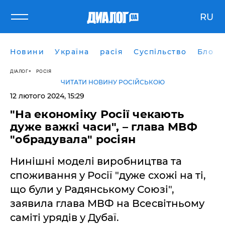
RU
Новини
Україна
расія
Суспільство
Блоги
ДІАЛОГ
РОСІЯ
ЧИТАТИ НОВИНУ РОСІЙСЬКОЮ
12 лютого 2024, 15:29
"На економіку Росії чекають
дуже важкі часи", – глава МВФ
"обрадувала" росіян
Нинішні моделі виробництва та
споживання у Росії "дуже схожі на ті,
що були у Радянському Союзі",
заявила глава МВФ на Всесвітньому
саміті урядів у Дубаї.