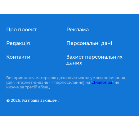
Про проект
Реклама
Редакція
Персональні дані
Контакти
Захист персональних
даних
Використання матеріалів дозволяється за умови посилання
(для інтернет-видань - гіперпосилання) на "
Диалог.ua
" не
нижче за третій абзац.
� 2026,
Усі права захищені.