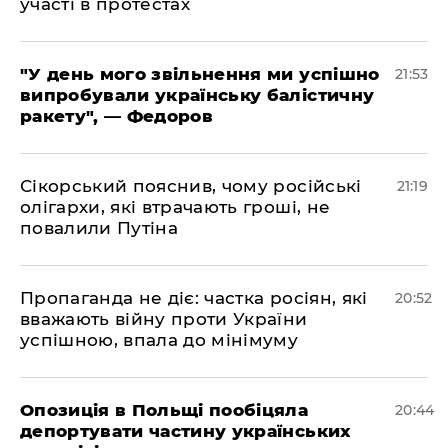
участі в протестах
​"У день мого звільнення ми успішно
21:53
випробували українську балістичну
ракету", — Федоров
​Сікорський пояснив, чому російські
21:19
олігархи, які втрачають гроші, не
повалили Путіна
​Пропаганда не діє: частка росіян, які
20:52
вважають війну проти України
успішною, впала до мінімуму
​Опозиція в Польщі пообіцяла
20:44
депортувати частину українських