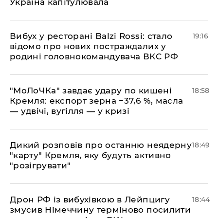
Україна капітулювала
​Вибух у ресторані Balzi Rossi: стало
19:16
відомо про нових постраждалих у
родині головнокомандувача ВКС РФ
​"МоЛоЧКа" завдає удару по кишені
18:58
Кремля: експорт зерна −37,6 %, масла
— удвічі, вугілля — у кризі
​Дикий розповів про останню неядерну
18:49
"карту" Кремля, яку будуть активно
"розігрувати"
​Дрон РФ із вибухівкою в Лейпцигу
18:44
змусив Німеччину терміново посилити