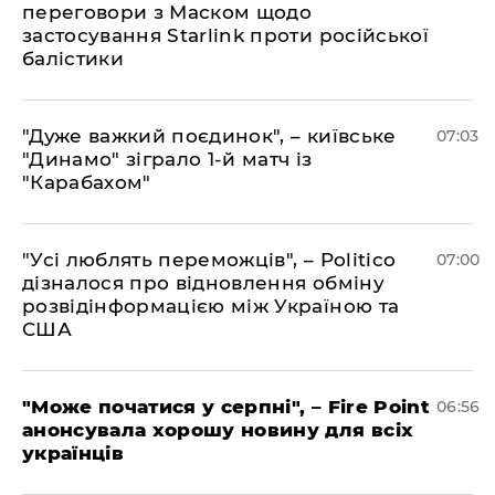
переговори з Маском щодо
застосування Starlink проти російської
балістики
"Дуже важкий поєдинок", – київське
07:03
"Динамо" зіграло 1-й матч із
"Карабахом"
"Усі люблять переможців", – Politico
07:00
дізналося про відновлення обміну
розвідінформацією між Україною та
США
"Може початися у серпні", – Fire Point
06:56
анонсувала хорошу новину для всіх
українців