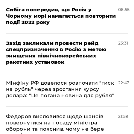
Сибіга попередив, що Росія у
06:55
Чорному морі намагається повторити
події 2022 року
​Захід закликали провести рейд
23:31
спецпризначення в Росію з метою
знищення північнокорейських
ракетних установок
​Мінфіну РФ довелося розпочати "тиск
22:47
на рубль" через зростання курсу
долара: "Це погана новина для рубля"
​Федоров висловився щодо шансів
21:59
повернутися на посаду міністра
оборони та пояснив, чому не бере