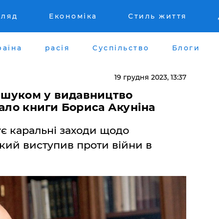
гляд
Економіка
Стиль життя
раїна
расія
Суспільство
Блоги
19 грудня 2023, 13:37
обшуком у видавництво
кало книги Бориса Акуніна
є каральні заходи щодо
кий виступив проти війни в