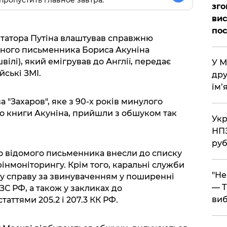
пропустить главное завтра.
зго
вис
по
татора Путіна влаштував справжню
йного письменника Бориса Акуніна
вілі), який емігрував до Англії, передає
​У 
йські ЗМІ.
дру
ім’
а "Захаров", яке з 90-х років минулого
ло книги Акуніна, прийшли з обшуком так
​Ук
НПЗ
руб
о відомого письменника внесли до списку
фінмоніторингу. Крім того, каральні служби
​"Н
у справу за звинуваченням у поширенні
— T
ЗС РФ, а також у закликах до
виб
статтями 205.2 і 207.3 КК РФ.