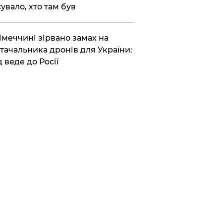
сувало, хто там був
Німеччині зірвано замах на
тачальника дронів для України:
д веде до Росії