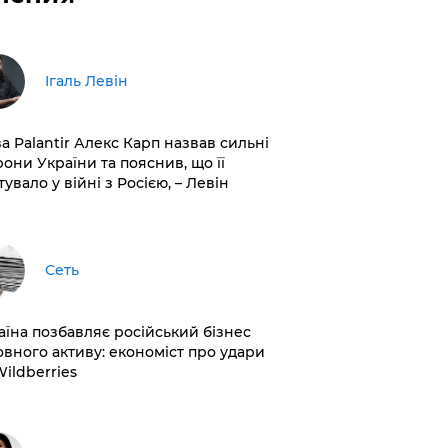
Ігаль Левін
ва Palantir Алекс Карп назвав сильні
рони України та пояснив, що її
увало у війні з Росією, – Левін
Сеть
раїна позбавляє російський бізнес
овного активу: економіст про удари
Wildberries