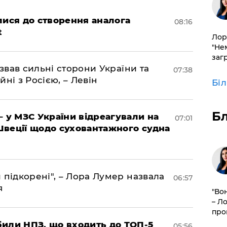
лися до створення аналога
08:16
t
Лор
"Не
заг
азвав сильні сторони України та
07:38
йні з Росією, – Левін
Бі
Б
– у МЗС України відреагували на
07:01
Швеції щодо суховантажного судна
 підкорені", – Лора Лумер назвала
06:57
я
"Во
– Л
про
били НПЗ, що входить до ТОП-5
05:56