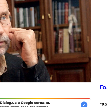
Го
Dialog.ua в Google сегодня,
​”Х
✓