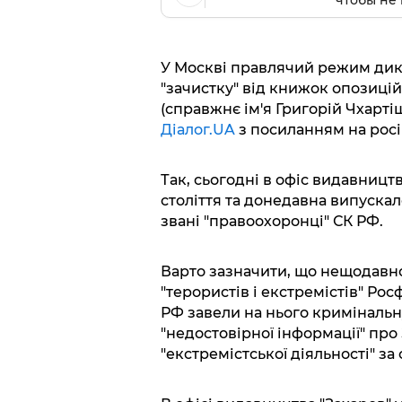
чтобы не 
У Москві правлячий режим дик
"зачистку" від книжок опозиці
(справжнє ім'я Григорій Чхартіш
Діалог.UA
з посиланням на росі
Так, сьогодні в офіс видавництв
століття та донедавна випуска
звані "правоохоронці" СК РФ.
Варто зазначити, що нещодавн
"терористів і екстремістів" Рос
РФ завели на нього кримінальн
"недостовірної інформації" про 
"екстремістської діяльності" за 