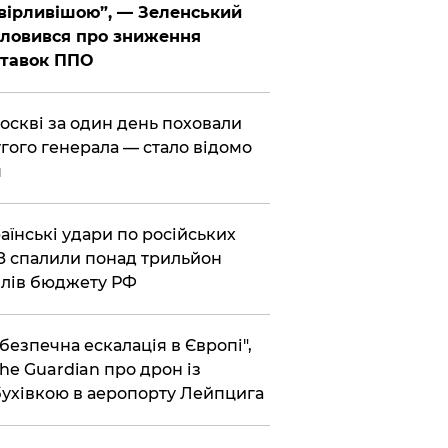
вірливішою”, — Зеленський
ловився про зниження
ставок ППО
Москві за один день поховали
гого генерала — стало відомо
я
раїнські удари по російських
 спалили понад трильйон
лів бюджету РФ
ебезпечна ескалація в Європі",
he Guardian про дрон із
ухівкою в аеропорту Лейпцига