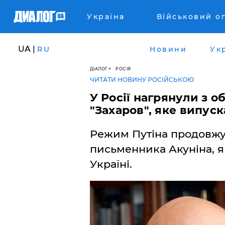
Україна
Військовий о
UA |
RU
Новини
Ук
ДІАЛОГ
РОСІЯ
ЧИТАТИ НОВИНУ РОСІЙСЬКОЮ
У Росії нагрянули з 
"Захаров", яке випус
Режим Путіна продовжу
письменника Акуніна, я
Україні.