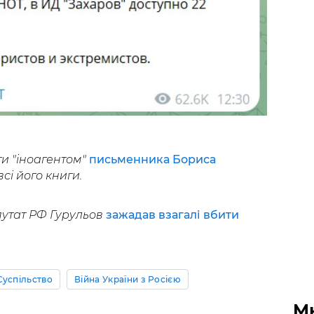
ти "іноагентом"
письменника Бориса
сі його книги.
путат РФ Гурульов
зажадав взагалі вбити
Суспільство
Війна України з Росією
М