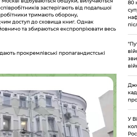
 у Москві відбуваються обшуки, вилучаються
​80
 співробітників застерігають від подальшої
суп
івробітники тримають оборону,
наф
чим доступ до сховища книг. Однак
піс
йовничо та збираються експропріювати весь
"Пу
вій
відають прокремлівські пропагандистські
зви
вій
​Дж
кад
про
​У 
кол
Рос