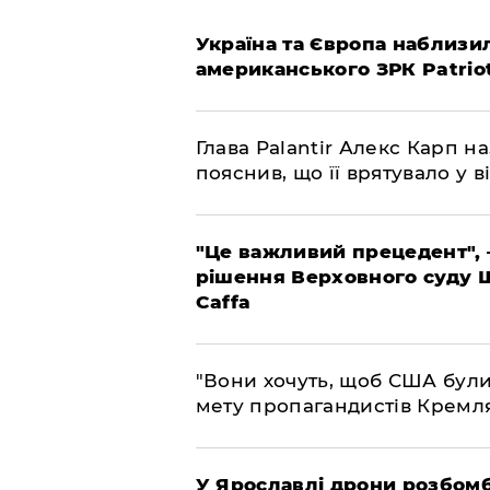
Україна та Європа наблизи
американського ЗРК Patrio
Глава Palantir Алекс Карп н
пояснив, що її врятувало у ві
"Це важливий прецедент", 
рішення Верховного суду 
Caffa
"Вони хочуть, щоб США були
мету пропагандистів Кремл
У Ярославлі дрони розбом