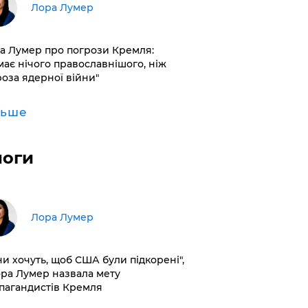
​Лора Лумер
а Лумер про погрози Кремля:
має нічого православнішого, ніж
роза ядерної війни"
льше
логи
​Лора Лумер
ни хочуть, щоб США були підкорені",
ора Лумер назвала мету
пагандистів Кремля