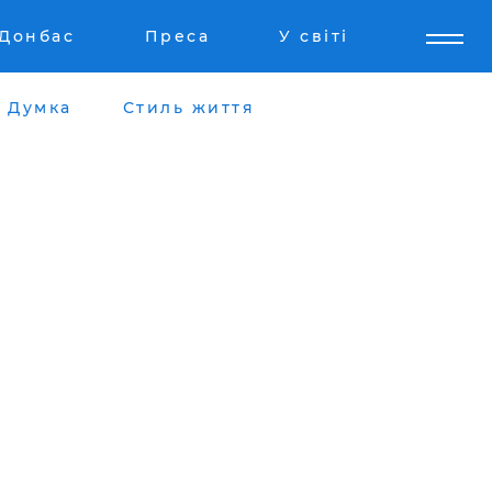
Донбас
Преса
У світі
Думка
Стиль життя