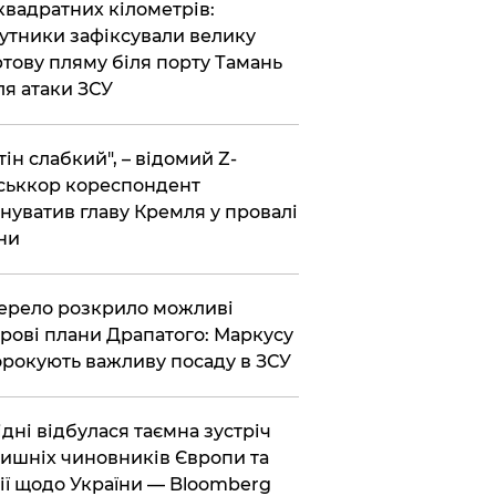
 квадратних кілометрів:
утники зафіксували велику
тову пляму біля порту Тамань
ля атаки ЗСУ
тін слабкий", – відомий Z-
ськкор кореспондент
нуватив главу Кремля у провалі
ни
ерело розкрило можливі
рові плани Драпатого: Маркусу
рокують важливу посаду в ЗСУ
Відні відбулася таємна зустріч
ишніх чиновників Європи та
ії щодо України — Bloomberg