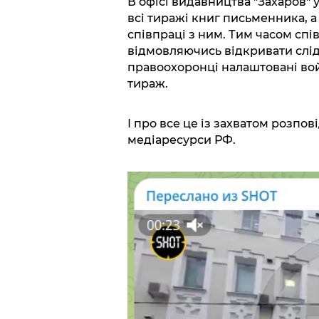
В офісі видавництва "Захаров"
всі тиражі книг письменника, а
співпраці з ним. Тим часом сп
відмовляючись відкривати слід
правоохоронці налаштовані во
тираж.
І про все це із захватом розпо
медіаресурси РФ.