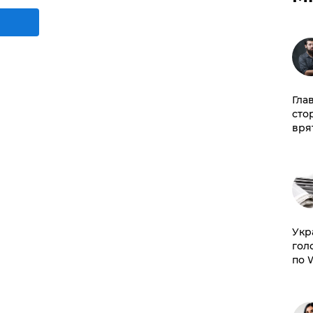
Гла
сто
врят
​Ук
гол
по 