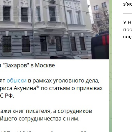
з’я
​У 
пос
слі