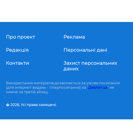
Про проект
Реклама
Редакція
Персональні дані
Контакти
Захист персональних
даних
Використання матеріалів дозволяється за умови посилання
(для інтернет-видань - гіперпосилання) на "
Диалог.ua
" не
нижче за третій абзац.
� 2026,
Усі права захищені.