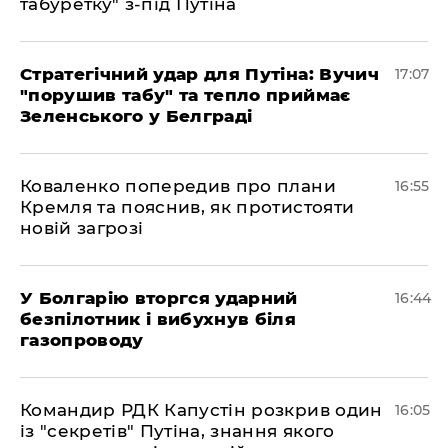
табуретку" з-під Путіна
Стратегічний удар для Путіна: Вучич
17:07
"порушив табу" та тепло приймає
Зеленського у Белграді
Коваленко попередив про плани
16:55
Кремля та пояснив, як протистояти
новій загрозі
У Болгарію вторгся ударний
16:44
безпілотник і вибухнув біля
газопроводу
Командир РДК Капустін розкрив один
16:05
із "секретів" Путіна, знання якого