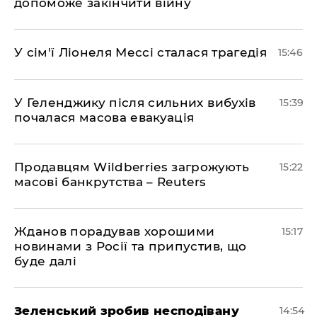
допоможе закінчити війну
У сім'ї Ліонеля Мессі сталася трагедія
15:46
У Геленджику після сильних вибухів
15:39
почалася масова евакуація
Продавцям Wildberries загрожують
15:22
масові банкрутства – Reuters
Жданов порадував хорошими
15:17
новинами з Росії та припустив, що
буде далі
Зеленський зробив несподівану
14:54