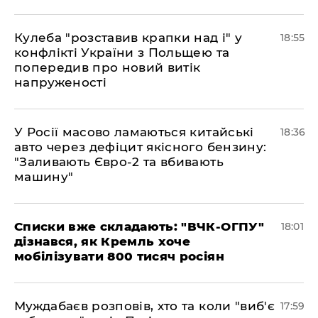
Кулеба "розставив крапки над і" у
18:55
конфлікті України з Польщею та
попередив про новий витік
напруженості
У Росії масово ламаються китайські
18:36
авто через дефіцит якісного бензину:
"Заливають Євро-2 та вбивають
машину"
Списки вже складають: "ВЧК-ОГПУ"
18:01
дізнався, як Кремль хоче
мобілізувати 800 тисяч росіян
Муждабаєв розповів, хто та коли "виб'є
17:59