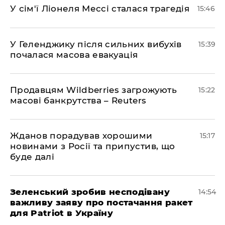
У сім'ї Ліонеля Мессі сталася трагедія
15:46
У Геленджику після сильних вибухів
15:39
почалася масова евакуація
Продавцям Wildberries загрожують
15:22
масові банкрутства – Reuters
Жданов порадував хорошими
15:17
новинами з Росії та припустив, що
буде далі
Зеленський зробив несподівану
14:54
важливу заяву про постачання ракет
для Patriot в Україну