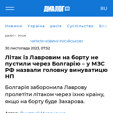
RU
Новини
Україна
расія
Суспільство
Блоги
ДІАЛОГ
РОСІЯ
ЧИТАТИ НОВИНУ РОСІЙСЬКОЮ
30 листопада 2023, 07:52
Літак із Лавровим на борту не
пустили через Болгарію – у МЗС
РФ назвали головну винуватицю
НП
Болгарія заборонила Лаврову
пролетіти літаком через їхню країну,
якщо на борту буде Захарова.