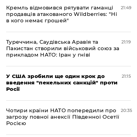
​Кремль відмовився рятувати гаманці
21:49
продавців атакованого Wildberries: "Ні
в кого немає грошей"
​Туреччина, Саудівська Аравія та
21:19
Пакистан створили військовий союз за
прикладом НАТО: Іран у гніві
​У США зробили ще один крок до
21:15
введення "пекельних санкцій" проти
Росії
​Чотири країни НАТО попередили про
20:35
загрозу повної анексії Південної Осетії
Росією