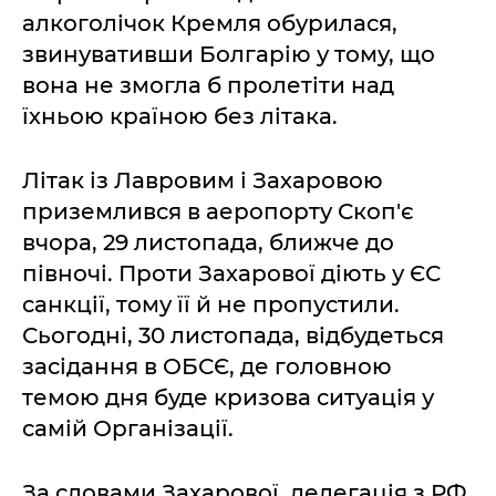
алкоголічок Кремля обурилася,
звинувативши Болгарію у тому, що
вона не змогла б пролетіти над
їхньою країною без літака.
Літак із Лавровим і Захаровою
приземлився в аеропорту Скоп'є
вчора, 29 листопада, ближче до
півночі. Проти Захарової діють у ЄС
санкції, тому її й не пропустили.
Сьогодні, 30 листопада, відбудеться
засідання в ОБСЄ, де головною
темою дня буде кризова ситуація у
самій Організації.
За словами Захарової, делегація з РФ