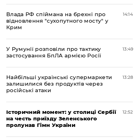
Влада РФ спіймана на брехні про
14:14
відновлення "сухопутного мосту" у
Крим
У Румунії розповіли про тактику
13:49
застосування БпЛА армією Росії
Найбільші українські супермаркети
13:28
залишилися без продуктів через
російські атаки
Історичний момент: у столиці Сербії
12:52
на честь приїзду Зеленського
пролунав Гімн України