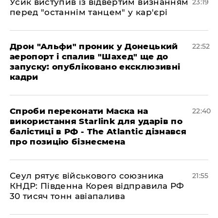
​Усик виступив із відвертим визнанням
23:19
перед "останнім танцем" у кар'єрі
​Дрон "Альфи" проник у Донецький
22:52
аеропорт і спалив "Шахед" ще до
запуску: опубліковано ексклюзивні
кадри
​Спроби переконати Маска на
22:40
використання Starlink для ударів по
балістиці в РФ - The Atlantic дізнався
про позицію бізнесмена
​Сеул рятує військового союзника
21:55
КНДР: Південна Корея відправила РФ
30 тисяч тонн авіапалива