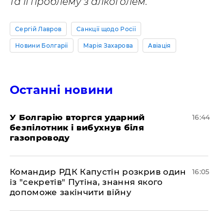
та її проблему з алкоголем.
Сергій Лавров
Санкції щодо Росії
Новини Болгарії
Марія Захарова
Авіація
Останні новини
У Болгарію вторгся ударний
16:44
безпілотник і вибухнув біля
газопроводу
Командир РДК Капустін розкрив один
16:05
із "секретів" Путіна, знання якого
допоможе закінчити війну