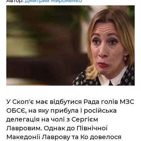
Автор:
Дмитрий Мироненко
У Скоп'є має відбутися Рада голів МЗС
ОБСЄ, на яку прибула і російська
делегація на чолі з Сергієм
Лавровим. Однак до Північної
Македонії Лаврову та Ко довелося