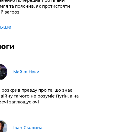
аленко попередив про плани
мля та пояснив, як протистояти
ій загрозі
льше
логи
Майкл Наки
і розкрив правду про те, що знає
війну та чого не розуміє Путін, а на
 речі заплющує очі
Іван Яковина