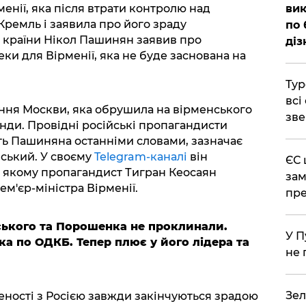
енії, яка після втрати контролю над
вик
Кремль і заявила про його зраду
по 
р країни Нікол Пашинян заявив про
діз
еки для Вірменії, яка не буде заснована на
Тур
всі
ння Москви, яка обрушила на вірменського
зве
анди. Провідні російські пропагандисти
ь Пашиняна останніми словами, зазначає
нський. У своєму
Telegram-каналі
він
ЄС 
а якому пропагандист Тигран Кеосаян
зам
м'єр-міністра Вірменії.
пре
нського та Порошенка не проклинали.
У П
а по ОДКБ. Тепер плює у його лідера та
не 
Зел
еності з Росією завжди закінчуються зрадою