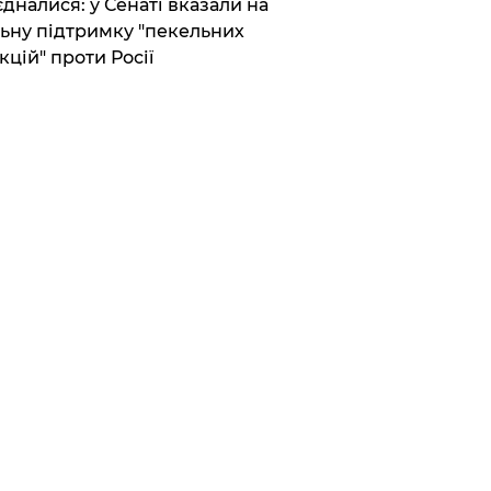
єдналися: у Сенаті вказали на
ьну підтримку "пекельних
кцій" проти Росії