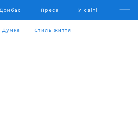
Донбас
Преса
У світі
Думка
Стиль життя