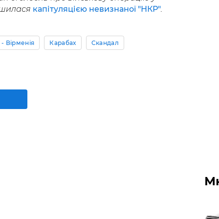
ершилася
капітуляцією невизнаної "НКР"
.
- Вірменія
Карабах
Скандал
М