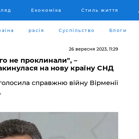
гляд
Економіка
Стиль життя
раїна
расія
Суспільство
Блоги
26 вересня 2023, 11:29
го не проклинали", –
акинулася на нову країну СНД
голосила справжню війну Вірменії
.