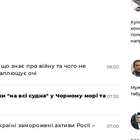
Кул
кон
поп
нап
 що знає про війну та чого не
08:00
 заплющує очі
Муж
табу
и "на всі судна" у Чорному морі та
07:30
раїні заморожені активи Росії –
07:00