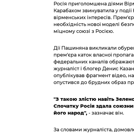
Росія приголомшена діями Вірм
Карабахом звинуватила у події 
вірменських інтересів. Прем'є
необхідність нової моделі безп
міцному союзі з Росією.
Дії Пашиняна викликали обуре
прем'єра каток власної пропаг
федеральних каналів ображают
журналіст і блогер Денис Каза
опублікував фрагмент відео, н
опустився до брудних образ пре
"З такою злістю навіть Зеле
Спочатку Росія здала союзник
його народ",
- зазначає він.
За словами журналіста, домовл