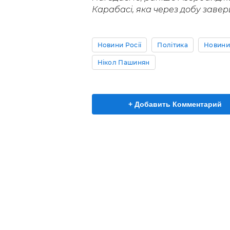
Карабасі, яка через добу зав
Новини Росії
Політика
Новини 
Нікол Пашинян
+ Добавить Комментарий