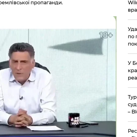
ремлівської пропаганди.
Wil
вра
Уда
по 
пок
У Б
кра
реа
Тур
суд
– B
Рес