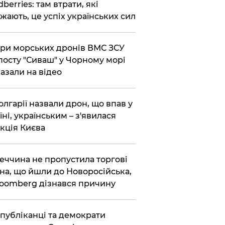
dberries: там втрати, які
жають, це успіх українських сил
ри морських дронів ВМС ЗСУ
посту "Сиваш" у Чорному морі
азали на відео
олгарії назвали дрон, що впав у
їні, українським – з'явилася
кція Києва
еччина не пропустила торгові
на, що йшли до Новоросійська,
loomberg дізнався причину
публіканці та демократи