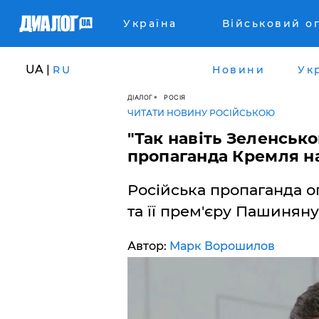
Україна
Військовий о
UA |
RU
Новини
Ук
ДІАЛОГ
РОСІЯ
ЧИТАТИ НОВИНУ РОСІЙСЬКОЮ
"Так навіть Зеленсько
пропаганда Кремля н
Російська пропаганда о
та її прем'єру Пашиняну
Автор:
Марк Ворошилов