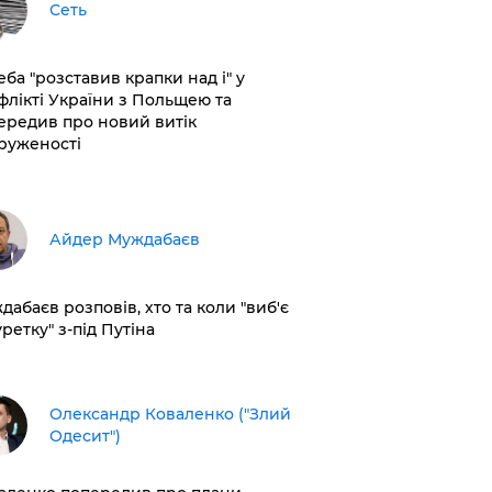
Сеть
еба "розставив крапки над і" у
флікті України з Польщею та
ередив про новий витік
руженості
Айдер Муждабаєв
дабаєв розповів, хто та коли "виб'є
ретку" з-під Путіна
Олександр Коваленко ("Злий
Одесит")