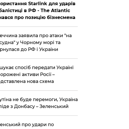
ористання Starlink для ударів
балістиці в РФ - The Atlantic
нався про позицію бізнесмена
еччина заявила про атаки "на
 судна" у Чорному морі та
рнулася до РФ і України
шукає спосіб передати Україні
орожені активи Росії –
дставлена ​​нова схема
утіна не буде перемоги, Україна
піде з Донбасу – Зеленський
енський про удари по