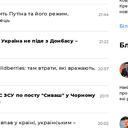
Ков
Кре
нов
ить Путіна та його режим,
21:44
нець
Бі
 Україна не піде з Донбасу –
21:22
Б
dberries: там втрати, які вражають,
20:57
Нак
про 
 ЗСУ по посту "Сиваш" у Чорному
20:11
які
впав у країні, українським –
20:02