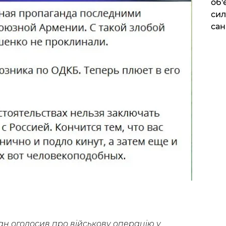
об'
сил
сан
н оголосив про військову операцію у