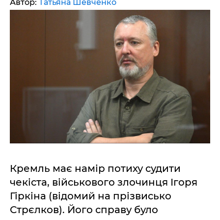
Автор:
Татьяна Шевченко
Кремль має намір потиху судити
чекіста, військового злочинця Ігоря
Гіркіна (відомий на прізвисько
Стрєлков). Його справу було