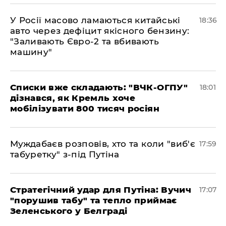
У Росії масово ламаються китайські
18:36
авто через дефіцит якісного бензину:
"Заливають Євро-2 та вбивають
машину"
Списки вже складають: "ВЧК-ОГПУ"
18:01
дізнався, як Кремль хоче
мобілізувати 800 тисяч росіян
Муждабаєв розповів, хто та коли "виб'є
17:59
табуретку" з-під Путіна
Стратегічний удар для Путіна: Вучич
17:07
"порушив табу" та тепло приймає
Зеленського у Белграді