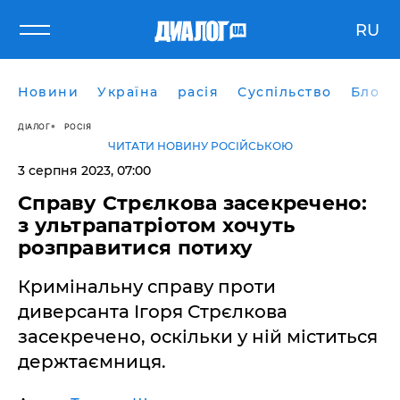
RU
Новини
Україна
расія
Суспільство
Блоги
ДІАЛОГ
РОСІЯ
ЧИТАТИ НОВИНУ РОСІЙСЬКОЮ
3 серпня 2023, 07:00
Справу Стрєлкова засекречено:
з ультрапатріотом хочуть
розправитися потиху
Кримінальну справу проти
диверсанта Ігоря Стрєлкова
засекречено, оскільки у ній міститься
держтаємниця.