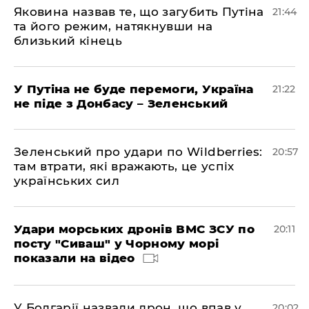
Яковина назвав те, що загубить Путіна
21:44
та його режим, натякнувши на
близький кінець
У Путіна не буде перемоги, Україна
21:22
не піде з Донбасу – Зеленський
Зеленський про удари по Wildberries:
20:57
там втрати, які вражають, це успіх
українських сил
Удари морських дронів ВМС ЗСУ по
20:11
посту "Сиваш" у Чорному морі
показали на відео
У Болгарії назвали дрон, що впав у
20:02