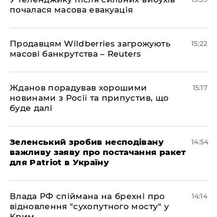
почалася масова евакуація
Продавцям Wildberries загрожують
15:22
масові банкрутства – Reuters
Жданов порадував хорошими
15:17
новинами з Росії та припустив, що
буде далі
Зеленський зробив несподівану
14:54
важливу заяву про постачання ракет
для Patriot в Україну
Влада РФ спіймана на брехні про
14:14
відновлення "сухопутного мосту" у
Крим