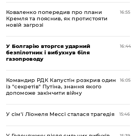
Коваленко попередив про плани
16:55
Кремля та пояснив, як протистояти
новій загрозі
У Болгарію вторгся ударний
16:44
безпілотник і вибухнув біля
газопроводу
Командир РДК Капустін розкрив один
16:05
із "секретів" Путіна, знання якого
допоможе закінчити війну
У сім'ї Ліонеля Мессі сталася трагедія
15:46
У Геленджику після сильних вибухів
15:39