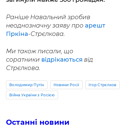
Раніше Навальний зробив
неоднозначну заяву про
арешт
Гіркіна
-Стрєлкова.
Ми також писали, що
соратники
відрікаються
від
Стрєлкова.
Володимир Путін
Новини Росії
Ігор Стрєлков
Війна України з Росією
Останні новини