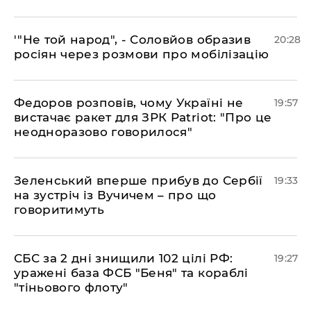
​'"Не той народ", - Соловйов образив
20:28
росіян через розмови про мобілізацію
​Федоров розповів, чому Україні не
19:57
вистачає ракет для ЗРК Patriot: "Про це
неодноразово говорилося"
​Зеленський вперше прибув до Сербії
19:33
на зустріч із Вучичем – про що
говоритимуть
​СБС за 2 дні знищили 102 цілі РФ:
19:27
уражені база ФСБ "Беня" та кораблі
"тіньового флоту"