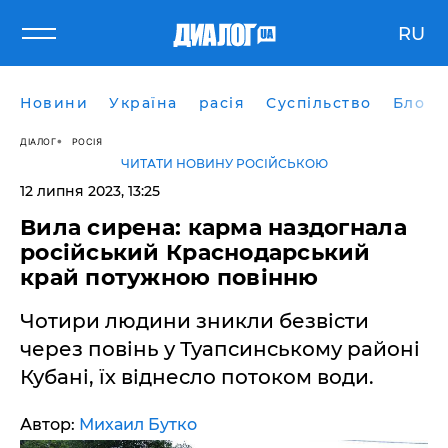
RU
Новини
Україна
расія
Суспільство
Блоги
ДІАЛОГ
РОСІЯ
ЧИТАТИ НОВИНУ РОСІЙСЬКОЮ
12 липня 2023, 13:25
Вила сирена: карма наздогнала
російський Краснодарський
край потужною повінню
Чотири людини зникли безвісти
через повінь у Туапсинському районі
Кубані, їх віднесло потоком води.
Автор:
Михаил Бутко