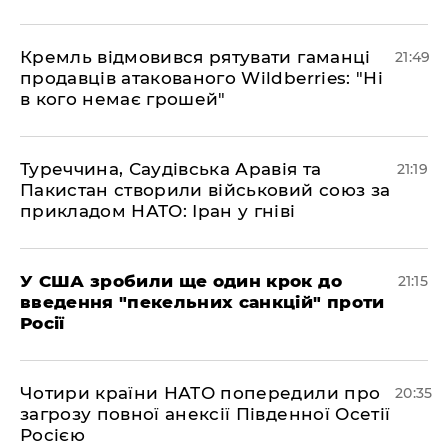
​Кремль відмовився рятувати гаманці
21:49
продавців атакованого Wildberries: "Ні
в кого немає грошей"
​Туреччина, Саудівська Аравія та
21:19
Пакистан створили військовий союз за
прикладом НАТО: Іран у гніві
​У США зробили ще один крок до
21:15
введення "пекельних санкцій" проти
Росії
​Чотири країни НАТО попередили про
20:35
загрозу повної анексії Південної Осетії
Росією