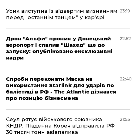
​Усик виступив із відвертим визнанням
23:19
перед "останнім танцем" у кар'єрі
​Дрон "Альфи" проник у Донецький
22:52
аеропорт і спалив "Шахед" ще до
запуску: опубліковано ексклюзивні
кадри
​Спроби переконати Маска на
22:40
використання Starlink для ударів по
балістиці в РФ - The Atlantic дізнався
про позицію бізнесмена
​Сеул рятує військового союзника
21:55
КНДР: Південна Корея відправила РФ
30 тисяч тонн авіапалива