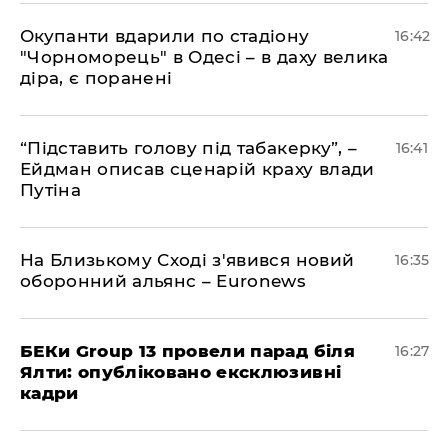
​Окупанти вдарили по стадіону
16:42
"Чорноморець" в Одесі – в даху велика
діра, є поранені
​“Підставить голову під табакерку”, –
16:41
Ейдман описав сценарій краху влади
Путіна
На Близькому Сході з'явився новий
16:35
оборонний альянс – Euronews
БЕКи Group 13 провели парад біля
16:27
Ялти: опубліковано ексклюзивні
кадри