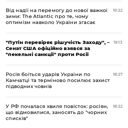
​Від надії на перемогу до нової важкої
19:22
зими: The Atlantic про те, чому
оптимізм навколо України згасає
​"Путін перевіряє рішучість Заходу", –
19:13
Сенат США офіційно взявся за
"пекельні санкції" проти Росії
​Росія боїться ударів України по
18:27
Камчатці та терміново посилює захист
підводних човнів
​У РФ почалася хвиля повісток: росіян,
18:22
що відмовилися, заносять до "чорних
списків"