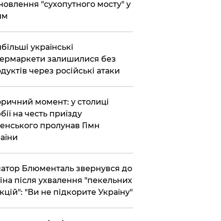
новлення "сухопутного мосту" у
им
більші українські
ермаркети залишилися без
дуктів через російські атаки
оричний момент: у столиці
бії на честь приїзду
енського пролунав Гімн
аїни
атор Блюменталь звернувся до
іна після ухвалення "пекельних
кцій": "Ви не підкорите Україну"