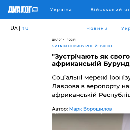
Україна
Військовий о
UA |
RU
Новини
Ук
ДІАЛОГ
РОСІЯ
ЧИТАТИ НОВИНУ РОСІЙСЬКОЮ
"Зустрічають як свого
африканській Бурунд
Соціальні мережі іроніз
Лаврова в аеропорту най
африканській Республіц
Автор:
Марк Ворошилов