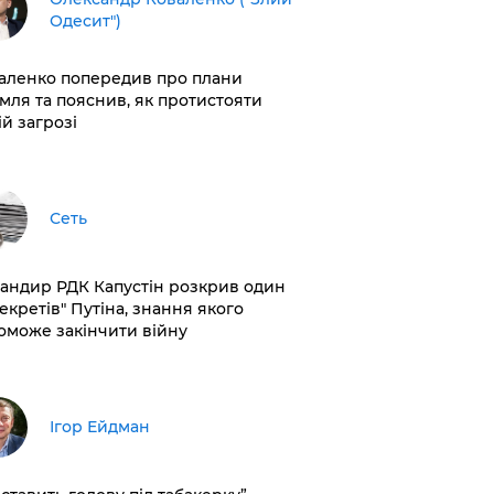
Одесит")
аленко попередив про плани
мля та пояснив, як протистояти
ій загрозі
Сеть
андир РДК Капустін розкрив один
секретів" Путіна, знання якого
оможе закінчити війну
Ігор Ейдман