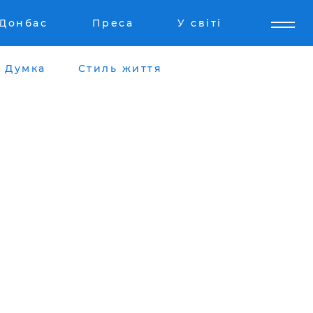
Донбас
Преса
У світі
Думка
Стиль життя