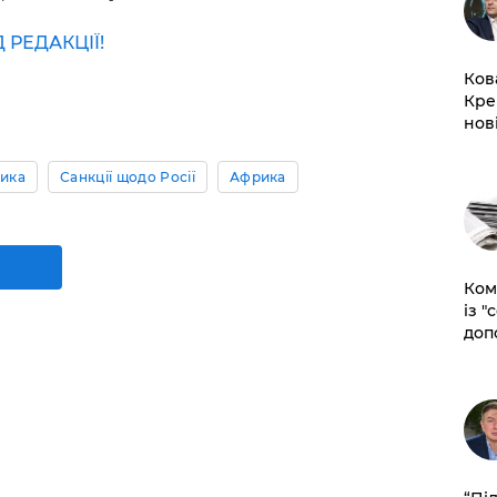
РЕДАКЦІЇ!
Ков
Кре
нов
тика
Санкції щодо Росії
Африка
Ком
із "
доп