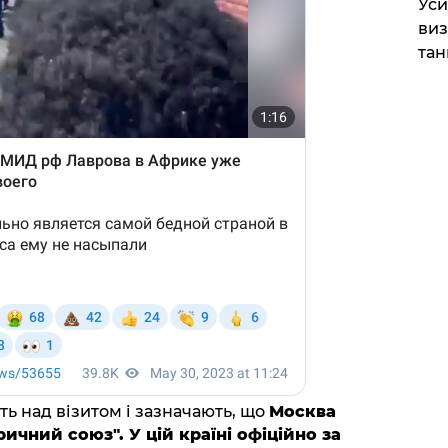
​Ус
виз
тан
ь над візитом і зазначають, що
Москва
ичний союз". У цій країні офіційно за