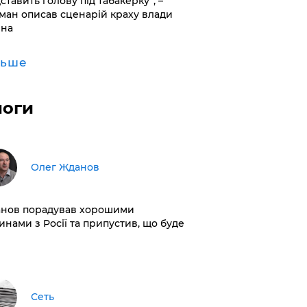
дставить голову під табакерку”, –
ман описав сценарій краху влади
іна
льше
логи
Олег Жданов
нов порадував хорошими
инами з Росії та припустив, що буде
Сеть