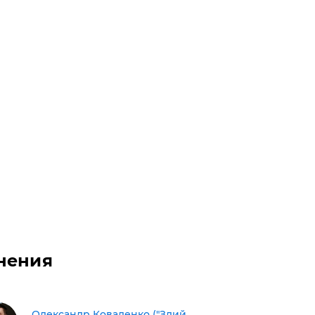
нения
Олександр Коваленко ("Злий