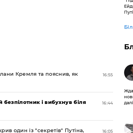
​“Пі
Ейд
Пут
Бі
Б
лани Кремля та пояснив, як
16:55
Жда
нов
 безпілотник і вибухнув біля
далі
16:44
ив один із "секретів" Путіна,
16:05