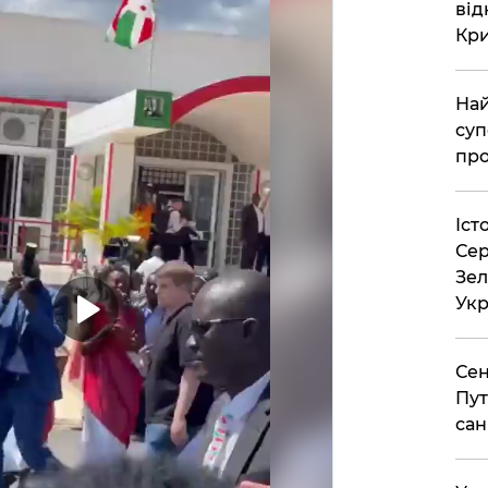
від
Кр
Най
суп
про
Іст
Сер
Зел
Укр
Сен
Пут
сан