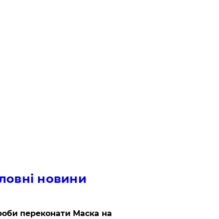
ловні новини
роби переконати Маска на