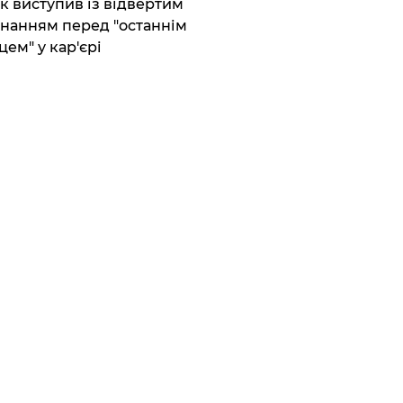
ик виступив із відвертим
нанням перед "останнім
цем" у кар'єрі