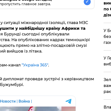
✓
вик
пропустить главное завтра.
по 
діз
 ситуації міжнародної ізоляції, глава МЗС
ушити у найбіднішу країну Африки та
У Б
ня Бурунді сьогодні опублікували
без
тства. На опублікованих кадрах темношкірі
газ
цюють прямо на злітно-посадковій смузі
й вийшов із літака.
У Г
виб
грам-канал
"Україна 365"
.
ній дипломат проведе зустрічі з керівництвом
Зел
і Бужумбурі.
важ
рак
Вла