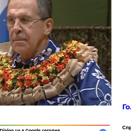
Го
​Сп
Dialog.ua в Google сегодня,