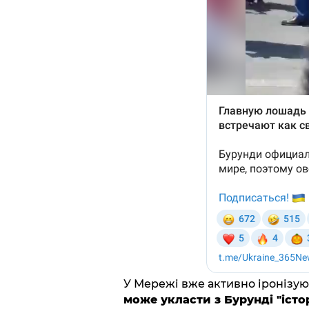
У Мережі вже активно іронізуют
може укласти з Бурунді "істор