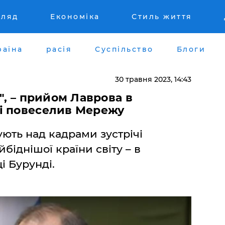
гляд
Економіка
Стиль життя
раїна
расія
Суспільство
Блоги
30 травня 2023, 14:43
", – прийом Лаврова в
і повеселив Мережу
ують над кадрами зустрічі
біднішої країни світу – в
і Бурунді.