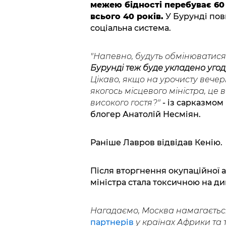
межею бідності перебуває 60
всього 40 років.
У Бурунді пов
соціальна система.
"Напевно, будуть обмінюватися 
Бурунді теж буде укладено угод
Цікаво, якщо на урочисту вечерю
якогось місцевого міністра, це
високого гостя?"
- із сарказмом
блогер Анатолій Несміян.
Раніше Лавров відвідав Кенію.
Після вторгнення окупаційної а
міністра стала токсичною на д
Нагадаємо, Москва намагаєтьс
партнерів
у країнах Африки та т