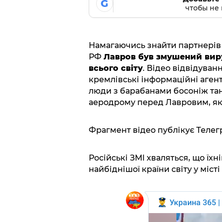
G
чтобы не 
Намагаючись знайти партнерів у
РФ
Лавров був змушений вир
всього світу
. Відео відвідуван
кремлівські інформаційні аген
люди з барабанами босоніж тан
аеродрому перед Лавровим, яки
Фрагмент відео публікує Теле
Російські ЗМІ хваляться, що їх
найбіднішої країни світу у міст