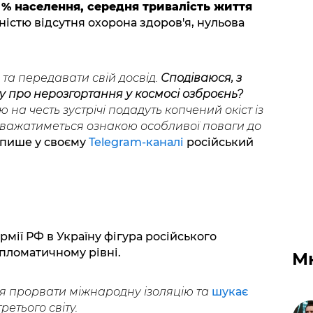
 % населення, середня тривалість життя
ністю відсутня охорона здоров'я, нульова
та передавати свій досвід.
Сподіваюся, з
у про нерозгортання у космосі озброєнь?
 на честь зустрічі подадуть копчений окіст із
 вважатиметься ознакою особливої поваги до
 пише у своєму
Telegram-каналі
російський
рмії РФ в Україну фігура російського
ипломатичному рівні.
М
я прорвати міжнародну ізоляцію та
шукає
ретього світу.