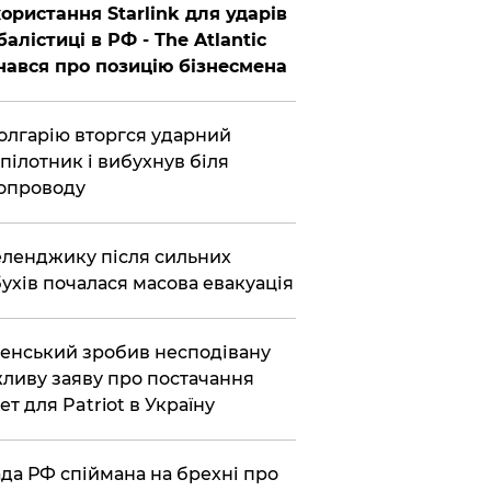
ористання Starlink для ударів
балістиці в РФ - The Atlantic
нався про позицію бізнесмена
олгарію вторгся ударний
пілотник і вибухнув біля
опроводу
еленджику після сильних
ухів почалася масова евакуація
енський зробив несподівану
ливу заяву про постачання
ет для Patriot в Україну
да РФ спіймана на брехні про