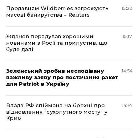
Продавцям Wildberries загрожують
15:22
масові банкрутства – Reuters
Жданов порадував хорошими
15:17
новинами з Росії та припустив, що
буде далі
Зеленський зробив несподівану
14:54
важливу заяву про постачання ракет
для Patriot в Україну
Влада РФ спіймана на брехні про
14:14
відновлення "сухопутного мосту" у
Крим