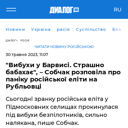
RU
Новини
Україна
расія
Суспільство
Блоги
ДІАЛОГ
РОСІЯ
ЧИТАТИ НОВИНУ РОСІЙСЬКОЮ
30 травня 2023, 11:07
"Вибухи у Барвисі. Страшно
бабахає", – Собчак розповіла про
паніку російської еліти на
Рубльовці
Сьогодні зранку російська еліта у
Підмосковних селищах прокинулася
під вибухи безпілотників, сильно
налякана, пише Собчак.