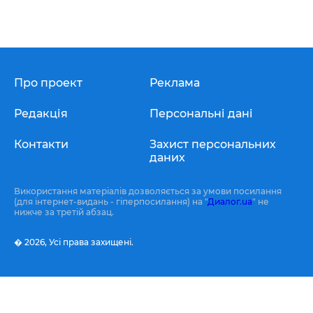
Про проект
Реклама
Редакція
Персональні дані
Контакти
Захист персональних
даних
Використання матеріалів дозволяється за умови посилання
(для інтернет-видань - гіперпосилання) на "
Диалог.ua
" не
нижче за третій абзац.
� 2026,
Усі права захищені.