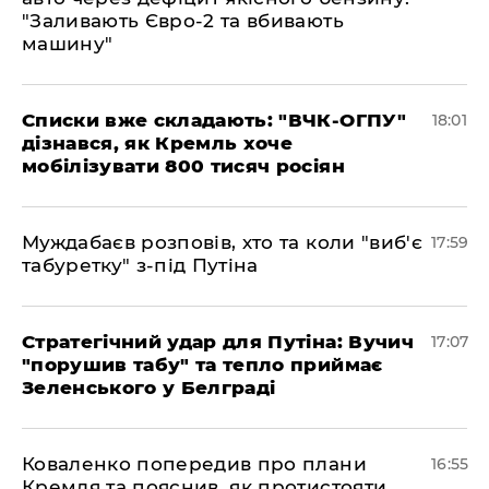
"Заливають Євро-2 та вбивають
машину"
Списки вже складають: "ВЧК-ОГПУ"
18:01
дізнався, як Кремль хоче
мобілізувати 800 тисяч росіян
Муждабаєв розповів, хто та коли "виб'є
17:59
табуретку" з-під Путіна
Стратегічний удар для Путіна: Вучич
17:07
"порушив табу" та тепло приймає
Зеленського у Белграді
Коваленко попередив про плани
16:55
Кремля та пояснив, як протистояти