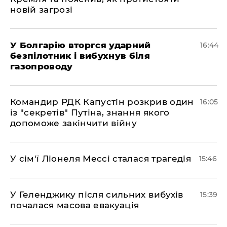
новій загрозі
У Болгарію вторгся ударний
16:44
безпілотник і вибухнув біля
газопроводу
Командир РДК Капустін розкрив один
16:05
із "секретів" Путіна, знання якого
допоможе закінчити війну
У сім'ї Ліонеля Мессі сталася трагедія
15:46
У Геленджику після сильних вибухів
15:39
почалася масова евакуація