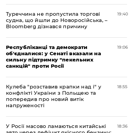
Туреччина не пропустила торгові
19:40
судна, що йшли до Новоросійська, –
Bloomberg дізнався причину
Республіканці та демократи
19:06
об'єдналися: у Сенаті вказали на
сильну підтримку "пекельних
санкцій" проти Росії
Кулеба "розставив крапки над і" у
18:55
конфлікті України з Польщею та
попередив про новий витік
напруженості
У Росії масово ламаються китайські
18:36
авто через дефіцит якісного бензину: