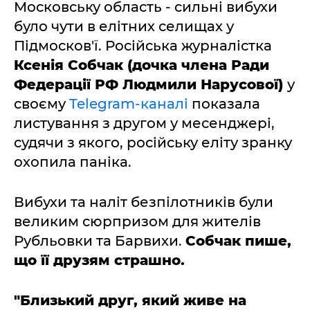
Московську область - сильні вибухи
було чути в елітних селищах у
Підмосков'ї. Російська журналістка
Ксенія Собчак (дочка члена Ради
Федерації РФ Людмили Нарусової)
у
своєму
Telegram-каналі
показала
листування з другом у месенджері,
судячи з якого, російську еліту зранку
охопила паніка.
Вибухи та наліт безпілотників були
великим сюрпризом для жителів
Рубльовки та Барвихи.
Собчак пише,
що її друзям страшно.
"Близький друг, який живе на