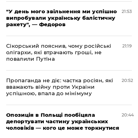
​"У день мого звільнення ми успішно
21:53
випробували українську балістичну
ракету", — Федоров
​Сікорський пояснив, чому російські
21:19
олігархи, які втрачають гроші, не
повалили Путіна
​Пропаганда не діє: частка росіян, які
20:52
вважають війну проти України
успішною, впала до мінімуму
​Опозиція в Польщі пообіцяла
20:44
депортувати частину українських
чоловіків — кого це може торкнутися