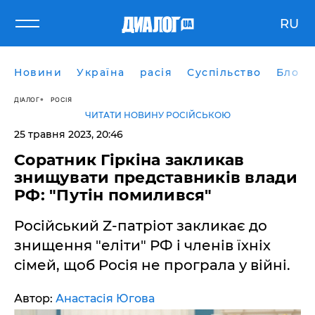
RU
Новини
Україна
расія
Суспільство
Блоги
ДІАЛОГ
РОСІЯ
ЧИТАТИ НОВИНУ РОСІЙСЬКОЮ
25 травня 2023, 20:46
Соратник Гіркіна закликав
знищувати представників влади
РФ: "Путін помилився"
Російський Z-патріот закликає до
знищення "еліти" РФ і членів їхніх
сімей, щоб Росія не програла у війні.
Автор:
Анастасія Югова