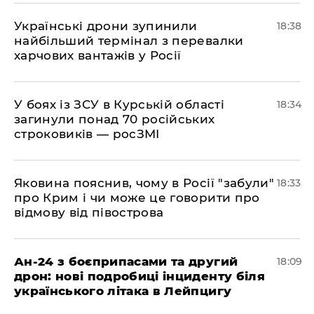
​Українські дрони зупинили
18:38
найбільший термінал з перевалки
харчових вантажів у Росії
​У боях із ЗСУ в Курській області
18:34
загинули понад 70 російських
строковиків — росЗМІ
​Яковина пояснив, чому в Росії "забули"
18:33
про Крим і чи може це говорити про
відмову від півострова
​Ан-24 з боєприпасами та другий
18:09
дрон: нові подробиці інциденту біля
українського літака в Лейпцигу