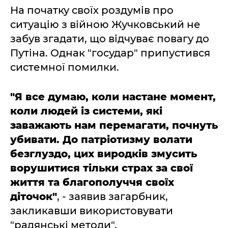
На початку своїх роздумів про
ситуацію з війною Жучковський не
забув згадати, що відчуває повагу до
Путіна. Однак "государ" припустився
системної помилки.
"Я все думаю, коли настане момент,
коли людей із системи, які
заважають нам перемагати, почнуть
убивати. До патріотизму волати
безглуздо, цих виродків змусить
ворушитися тільки страх за свої
життя та благополуччя своїх
діточок"
, - заявив загарбник,
закликавши використовувати
"радянські методи".