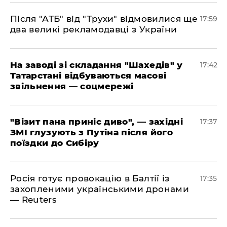
​Після "АТБ" від "Трухи" відмовилися ще
17:59
два великі рекламодавці з України
​На заводі зі складання "Шахедів" у
17:42
Татарстані відбуваються масові
звільнення — соцмережі
"Візит пана приніс диво", — західні
17:37
ЗМІ глузують з Путіна після його
поїздки до Сибіру
Росія готує провокацію в Балтії із
17:35
захопленими українськими дронами
— Reuters