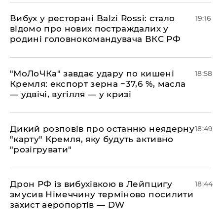
​Вибух у ресторані Balzi Rossi: стало
19:16
відомо про нових постраждалих у
родині головнокомандувача ВКС РФ
​"МоЛоЧКа" завдає удару по кишені
18:58
Кремля: експорт зерна −37,6 %, масла
— удвічі, вугілля — у кризі
​Дикий розповів про останню неядерну
18:49
"карту" Кремля, яку будуть активно
"розігрувати"
​Дрон РФ із вибухівкою в Лейпцигу
18:44
змусив Німеччину терміново посилити
захист аеропортів — DW