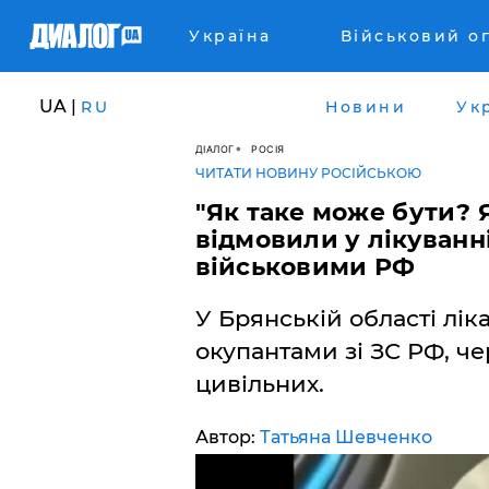
Україна
Військовий о
UA |
RU
Новини
Ук
ДІАЛОГ
РОСІЯ
ЧИТАТИ НОВИНУ РОСІЙСЬКОЮ
"Як таке може бути? Я
відмовили у лікуванні
військовими РФ
У Брянській області лі
окупантами зі ЗС РФ, ч
цивільних.
Автор:
Татьяна Шевченко