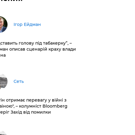
Ігор Ейдман
дставить голову під табакерку”, –
ман описав сценарій краху влади
іна
Сеть
ін отримає перевагу у війні з
аїною", – колумніст Bloomberg
теріг Захід від помилки