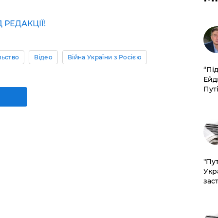
РЕДАКЦІЇ!
льство
Відео
Війна України з Росією
​“Пі
Ейд
Пут
"Пут
Укр
зас