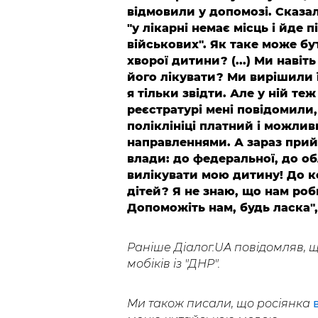
відмовили у допомозі. Сказа
"у лікарні немає місць і йде
військових". Як таке може бут
хворої дитини? (...) Ми навіт
його лікувати? Ми вирішили 
я тільки звідти. Але у ній те
реєстратурі мені повідомили
поліклініці платний і можли
направленнями. А зараз прий
влади: до федеральної, до об
вилікувати мою дитину! До к
дітей? Я не знаю, що нам роб
Допоможіть нам, будь ласка",
Раніше Діалог.UA повідомляв, 
мобіків із "ДНР".
Ми також писали, що росіянка