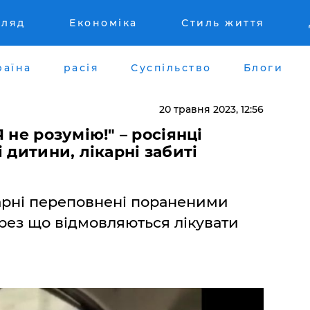
гляд
Економіка
Стиль життя
раїна
расія
Суспільство
Блоги
20 травня 2023, 12:56
 не розумію!" – росіянці
 дитини, лікарні забиті
карні переповнені пораненими
ерез що відмовляються лікувати