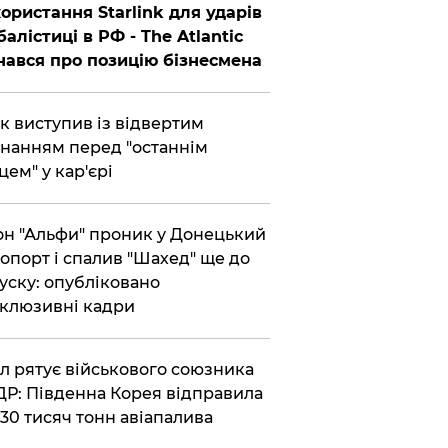
ористання Starlink для ударів
балістиці в РФ - The Atlantic
нався про позицію бізнесмена
ик виступив із відвертим
нанням перед "останнім
цем" у кар'єрі
он "Альфи" проник у Донецький
опорт і спалив "Шахед" ще до
уску: опубліковано
клюзивні кадри
ул рятує військового союзника
Р: Південна Корея відправила
30 тисяч тонн авіапалива