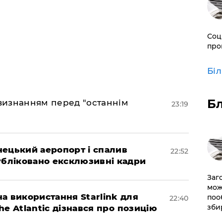
Соц
про
Бі
Б
 визнанням перед "останнім
23:19
нецький аеропорт і спалив
22:52
убліковано ексклюзивні кадри
Заг
мож
а використання Starlink для
поо
22:40
зби
The Atlantic дізнався про позицію