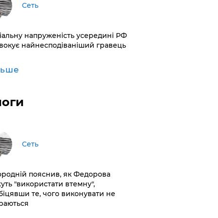
Сеть
іальну напруженість усередині РФ
вокує найнесподіваніший гравець
льше
логи
Сеть
ородній пояснив, як Федорова
уть "використати втемну",
біцявши те, чого виконувати не
раються