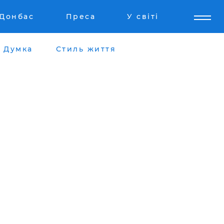
Донбас
Преса
У світі
Думка
Стиль життя