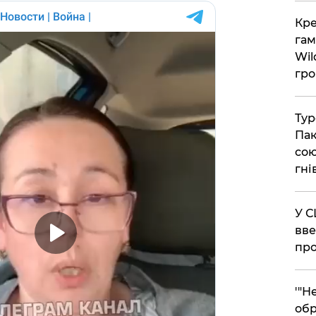
​Кр
гам
Wil
гро
​Ту
Пак
сою
гні
​У 
вве
про
​'"
обр