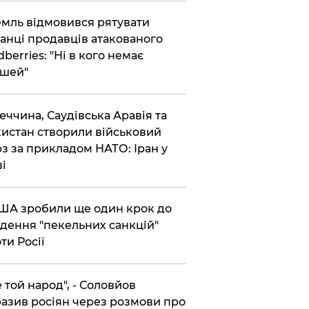
емль відмовився рятувати
анці продавців атакованого
dberries: "Ні в кого немає
шей"
реччина, Саудівська Аравія та
истан створили військовий
з за прикладом НАТО: Іран у
ві
США зробили ще один крок до
дення "пекельних санкцій"
ти Росії
Не той народ", - Соловйов
азив росіян через розмови про