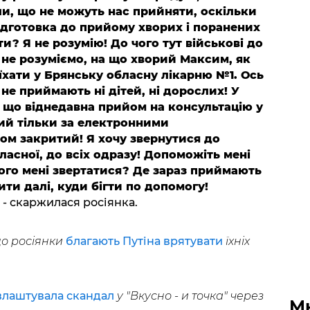
ли, що не можуть нас прийняти, оскільки
 підготовка до прийому хворих і поранених
и? Я не розумію! До чого тут військові до
ь не розуміємо, на що хворий Максим, як
їхати у Брянську обласну лікарню №1. Ось
ж не приймають ні дітей, ні дорослих! У
, що віднедавна прийом на консультацію у
вий тільки за електронними
ом закритий! Я хочу звернутися до
ласної, до всіх одразу! Допоможіть мені
ого мені звертатися? Де зараз приймають
ити далі, куди бігти по допомогу!
- скаржилася росіянка.
що росіянки
благають Путіна врятувати
їхніх
влаштувала скандал
у "Вкусно - и точка" через
М