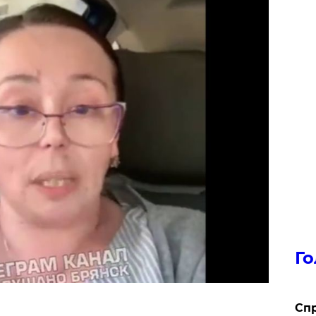
Го
​Сп