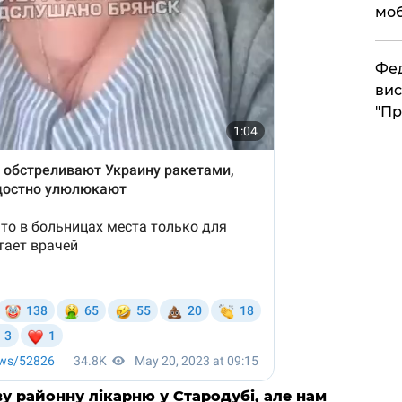
моб
​Фе
вис
"Пр
у районну лікарню у Стародубі, але нам