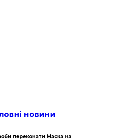
ловні новини
роби переконати Маска на