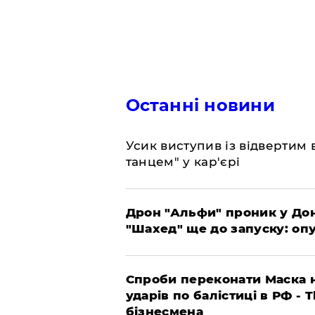
Останні новини
​Усик виступив із відвертим
танцем" у кар'єрі
​Дрон "Альфи" проник у До
"Шахед" ще до запуску: оп
​Спроби переконати Маска н
ударів по балістиці в РФ - 
бізнесмена