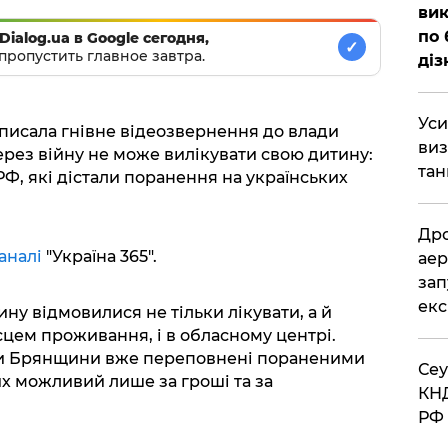
вик
по 
Dialog.ua в Google сегодня,
✓
пропустить главное завтра.
діз
​Ус
писала гнівне відеозвернення до влади
виз
ерез війну не може вилікувати свою дитину:
тан
РФ, які дістали поранення на українських
​Др
аналі
"Україна 365".
аер
зап
екс
ину відмовилися не тільки лікувати, а й
місцем проживання, і в обласному центрі.
ди Брянщини вже переповнені пораненими
​Се
х можливий лише за гроші та за
КНД
РФ 