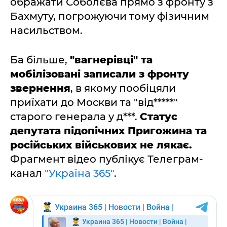
ображати Соболєва прямо з фронту з
Бахмуту, погрожуючи тому фізичним
насильством.
Ба більше,
"вагнерівці" та
мобілізовані записали з фронту
звернення
, в якому пообіцяли
приїхати до Москви та "від*****"
старого генерала у д***.
Статус
депутата підопічних Пригожина та
російських військових не лякає.
Фрагмент відео публікує Телеграм-
канал
"Україна 365"
.