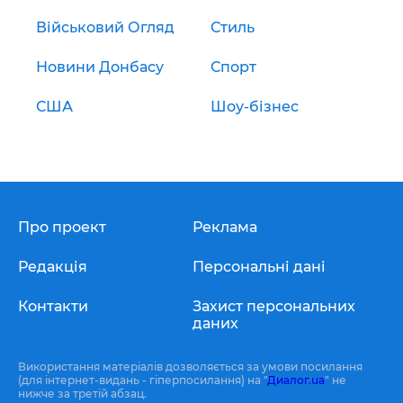
Військовий Огляд
Стиль
Новини Донбасу
Спорт
США
Шоу-бізнес
Про проект
Реклама
Редакція
Персональні дані
Контакти
Захист персональних
даних
Використання матеріалів дозволяється за умови посилання
(для інтернет-видань - гіперпосилання) на "
Диалог.ua
" не
нижче за третій абзац.