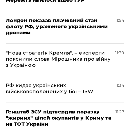
Лондон показав плачевний стан
11:54
флоту РФ, ураженого українськими
дронами
"Нова стратегія Кремля", – експерти
11:39
пояснили слова Мірошника про війну
з Україною
РФ кидає українських
11:34
військовополонених у бої – ISW
Генштаб ЗСУ підтвердив поразку
11:27
"жирних" цілей окупантів у Криму та
на ТОТ України