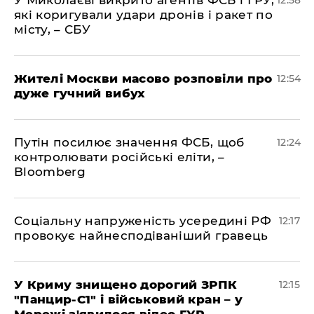
які коригували удари дронів і ракет по
місту, – СБУ
Жителі Москви масово розповіли про
12:54
дуже гучний вибух
Путін посилює значення ФСБ, щоб
12:24
контролювати російські еліти, –
Bloomberg
Соціальну напруженість усередині РФ
12:17
провокує найнесподіваніший гравець
У Криму знищено дорогий ЗРПК
12:15
"Панцир-С1" і військовий кран – у
Мережі з'явилося відео ГУР