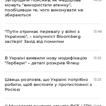
можуть "використати втемну",
пообіцявши те, чого виконувати не
збираються
"Путін отримає перевагу у війні з
13:48
Україною", – колумніст Bloomberg
застеріг Захід від помилки
В Україні виявили нову модифікацію
13:32
"Гербери" – деталі розкрив Флеш
Швець розповів, що Україні потрібно
13:25
робити, щоб вистояти у протистоянні з
Росією
У Миколаєві викрито агентів ФСБ і ГРУ,
12:58