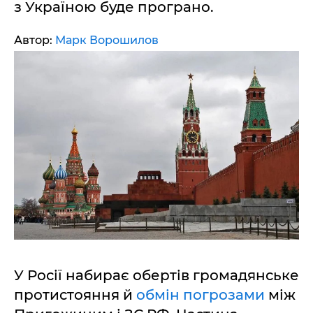
з Україною буде програно.
Автор:
Марк Ворошилов
У Росії набирає обертів громадянське
протистояння й
обмін погрозами
між