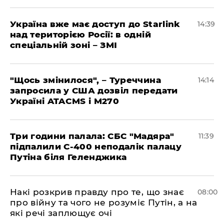
Україна вже має доступ до Starlink
14:39
над територією Росії: в одній
спеціальній зоні – ЗМІ
"Щось змінилося", – Туреччина
14:14
запросила у США дозвіл передати
Україні ATACMS і M270
Три години палала: СБС "Мадяра"
11:39
підпалили С-400 неподалік палацу
Путіна біля Геленджика
Накі розкрив правду про те, що знає
08:00
про війну та чого не розуміє Путін, а на
які речі заплющує очі