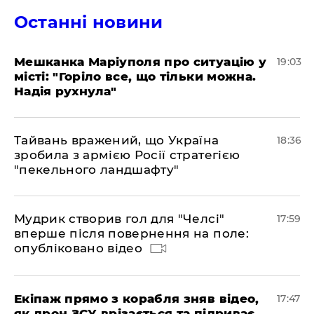
Останні новини
Мешканка Маріуполя про ситуацію у
19:03
місті: "Горіло все, що тільки можна.
Надія рухнула"
Тайвань вражений, що Україна
18:36
зробила з армією Росії стратегією
"пекельного ландшафту"
Мудрик створив гол для "Челсі"
17:59
вперше після повернення на поле:
опубліковано відео
Екіпаж прямо з корабля зняв відео,
17:47
як дрон ЗСУ врізається та підриває