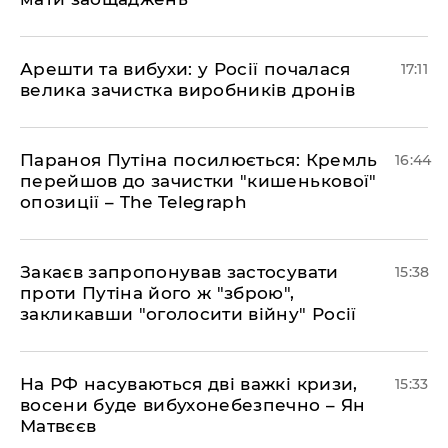
Арешти та вибухи: у Росії почалася
17:11
велика зачистка виробників дронів
Параноя Путіна посилюється: Кремль
16:44
перейшов до зачистки "кишенькової"
опозиції – The Telegraph
Закаєв запропонував застосувати
15:38
проти Путіна його ж "зброю",
закликавши "оголосити війну" Росії
На РФ насуваються дві важкі кризи,
15:33
восени буде вибухонебезпечно – Ян
Матвєєв