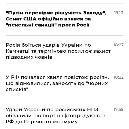
​"Путін перевіряє рішучість Заходу", –
19:13
Сенат США офіційно взявся за
"пекельні санкції" проти Росії
​Росія боїться ударів України по
18:27
Камчатці та терміново посилює захист
підводних човнів
​У РФ почалася хвиля повісток: росіян,
18:22
що відмовилися, заносять до "чорних
списків"
​Удари України по російських НПЗ
17:55
обвалили експорт нафтопродуктів із
РФ до 10-річного мінімуму