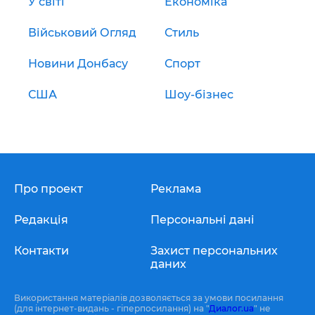
У світі
Економіка
Військовий Огляд
Стиль
Новини Донбасу
Спорт
США
Шоу-бізнес
Про проект
Реклама
Редакція
Персональні дані
Контакти
Захист персональних
даних
Використання матеріалів дозволяється за умови посилання
(для інтернет-видань - гіперпосилання) на "
Диалог.ua
" не