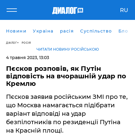
RU
Новини
Україна
расія
Суспільство
Блоги
ДІАЛОГ
РОСІЯ
ЧИТАТИ НОВИНУ РОСІЙСЬКОЮ
4 травня 2023, 13:03
Пєсков розповів, як Путін
відповість на вчорашній удар по
Кремлю
Пєсков заявив російським ЗМІ про те,
що Москва намагається підібрати
варіант відповіді на удар
безпілотників по резиденції Путіна
на Красній площі.