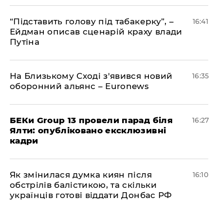
​“Підставить голову під табакерку”, –
16:41
Ейдман описав сценарій краху влади
Путіна
На Близькому Сході з'явився новий
16:35
оборонний альянс – Euronews
БЕКи Group 13 провели парад біля
16:27
Ялти: опубліковано ексклюзивні
кадри
Як змінилася думка киян після
16:10
обстрілів балістикою, та скільки
українців готові віддати Донбас РФ