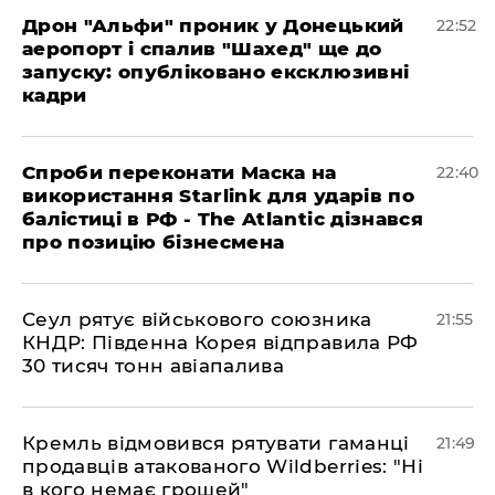
​Дрон "Альфи" проник у Донецький
22:52
аеропорт і спалив "Шахед" ще до
запуску: опубліковано ексклюзивні
кадри
​Спроби переконати Маска на
22:40
використання Starlink для ударів по
балістиці в РФ - The Atlantic дізнався
про позицію бізнесмена
​Сеул рятує військового союзника
21:55
КНДР: Південна Корея відправила РФ
30 тисяч тонн авіапалива
​Кремль відмовився рятувати гаманці
21:49
продавців атакованого Wildberries: "Ні
в кого немає грошей"