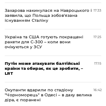
​Захарова накинулася на Навроцького і
17:33
заявила, що Польща зобов'язана
існуванням Сталіну
​Україна та США готують покращені
17:25
ракети для С-300 – коли вони
очікуються у ЗСУ
​Путін може атакувати балтійські
17:15
країни та обирає, як це зробити, –
LRT
​Окупанти вдарили по стадіону
16:42
"Чорноморець" в Одесі – в даху велика
діра, є поранені