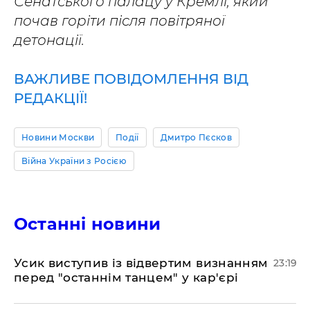
Сенатського палацу у Кремлі, який
почав горіти після повітряної
детонації.
ВАЖЛИВЕ ПОВІДОМЛЕННЯ ВІД
РЕДАКЦІЇ!
Новини Москви
Події
Дмитро Пєсков
Війна України з Росією
Останні новини
​Усик виступив із відвертим визнанням
23:19
перед "останнім танцем" у кар'єрі