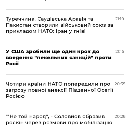
​Туреччина, Саудівська Аравія та
21:19
Пакистан створили військовий союз за
прикладом НАТО: Іран у гніві
​У США зробили ще один крок до
21:15
введення "пекельних санкцій" проти
Росії
​Чотири країни НАТО попередили про
20:35
загрозу повної анексії Південної Осетії
Росією
​'"Не той народ", - Соловйов образив
20:28
росіян через розмови про мобілізацію