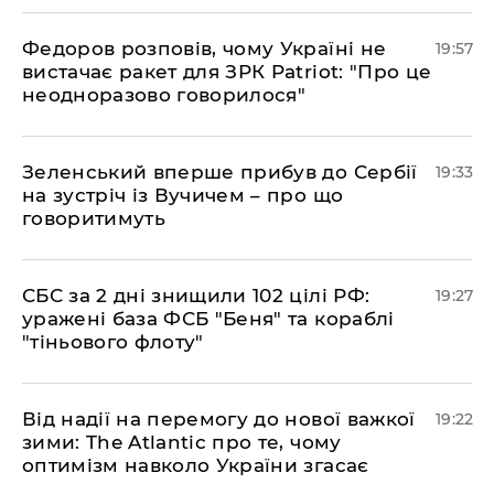
​Федоров розповів, чому Україні не
19:57
вистачає ракет для ЗРК Patriot: "Про це
неодноразово говорилося"
​Зеленський вперше прибув до Сербії
19:33
на зустріч із Вучичем – про що
говоритимуть
​СБС за 2 дні знищили 102 цілі РФ:
19:27
уражені база ФСБ "Беня" та кораблі
"тіньового флоту"
​Від надії на перемогу до нової важкої
19:22
зими: The Atlantic про те, чому
оптимізм навколо України згасає