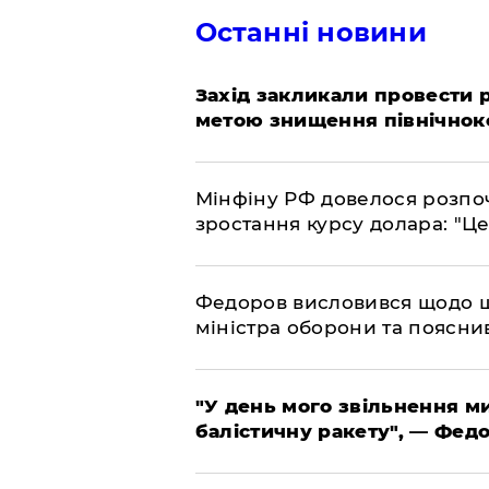
Останні новини
​Захід закликали провести
метою знищення північнок
​Мінфіну РФ довелося розпоч
зростання курсу долара: "Ц
​Федоров висловився щодо 
міністра оборони та пояснив
​"У день мого звільнення 
балістичну ракету", — Фед