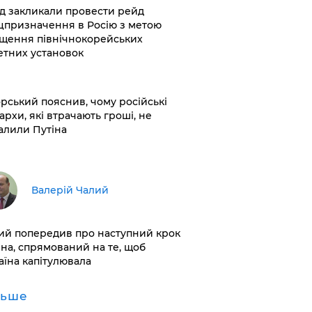
хід закликали провести рейд
цпризначення в Росію з метою
щення північнокорейських
етних установок
корський пояснив, чому російські
архи, які втрачають гроші, не
алили Путіна
Валерій Чалий
лий попередив про наступний крок
іна, спрямований на те, щоб
аїна капітулювала
льше