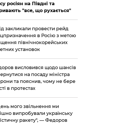
су росіян на Півдні та
ривають "все, що рухається"
хід закликали провести рейд
цпризначення в Росію з метою
щення північнокорейських
етних установок
доров висловився щодо шансів
ернутися на посаду міністра
рони та пояснив, чому не бере
сті в протестах
 день мого звільнення ми
ішно випробували українську
істичну ракету", — Федоров