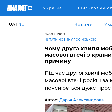
Україна
Військовий о
UA |
RU
Новини
Ук
ДІАЛОГ
РОСІЯ
ЧИТАТИ НОВИНУ РОСІЙСЬКОЮ
Чому друга хвиля моб
масової втечі з країн
причину
Під час другої хвилі мобі
масової втечі росіян за 
пояснюється дуже прост
Автор:
Дарья Александрова