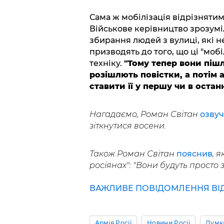
Сама ж мобілізація відрізнятиме
Військове керівництво зрозуміл
збирання людей з вулиці, які 
призводять до того, що ці "мобі
техніку.
"Тому тепер вони піш
розішлють повістки, а потім 
ставити її у першу чи в остан
Нагадаємо, Роман Світан
озву
зіткнутися восени.
Також Роман Світан
пояснив
, 
росіянах": "Вони будуть просто 
ВАЖЛИВЕ ПОВІДОМЛЕННЯ ВІД Р
Армія Росії
Новини Росії
Думк