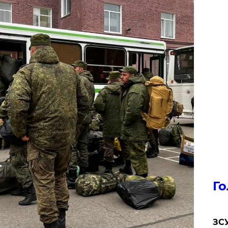
Го
ЗСУ