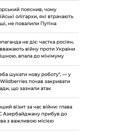
корський пояснив, чому
ійські олігархи, які втрачають
ші, не повалили Путіна
опаганда не діє: частка росіян,
 вважають війну проти України
ішною, впала до мінімуму
реба шукати нову роботу", — у
Wildberries почав закривати
ади, що зазнали атак
рший візит за час війни: глава
 Азербайджану прибув до
ва з важливою місією