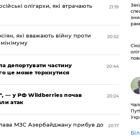
​За
сійські олігархи, які втрачають
21:19
спе
зни
рак
осіян, які вважають війну проти
20:52
 мінімуму
​Сі
оліг
пов
яла депортувати частину
20:44
ого це може торкнутися
", — у РФ Wildberries почав
20:24
али атак
​Ча
Пут
Укр
: глава МЗС Азербайджану прибув до
20:17
Бі