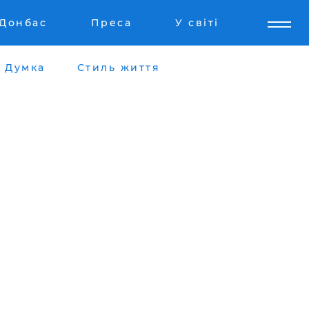
Донбас
Преса
У світі
Думка
Стиль життя