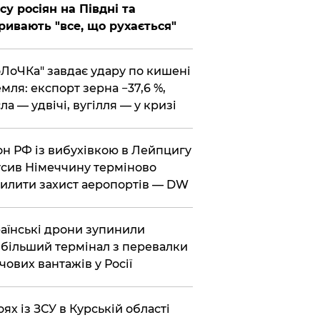
су росіян на Півдні та
ривають "все, що рухається"
оЛоЧКа" завдає удару по кишені
мля: експорт зерна −37,6 %,
ла — удвічі, вугілля — у кризі
он РФ із вибухівкою в Лейпцигу
сив Німеччину терміново
илити захист аеропортів — DW
раїнські дрони зупинили
більший термінал з перевалки
чових вантажів у Росії
боях із ЗСУ в Курській області