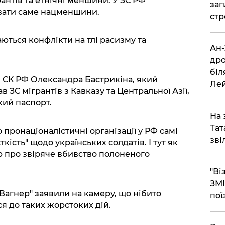
рантів та етнічні меншини. У ЗС РФ
заг
вати саме нацменшини.
стр
аються конфлікти на тлі расизму та
​Ан
дро
біл
и СК РФ Олександра Бастрикіна, який
Ле
 ЗС мігрантів з Кавказу та Центральної Азії,
кий паспорт.
​На
Тат
 пронаціоналістичні організації у РФ самі
зві
кість" щодо українських солдатів. І тут як
ю про звіряче вбивство полоненого
"Ві
ЗМІ
агнер" заявили на камеру, що нібито
пої
я до таких жорстоких дій.