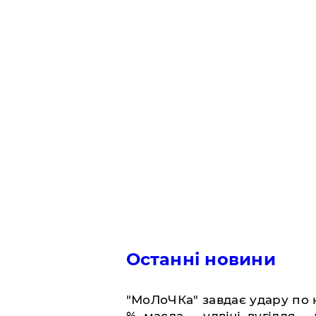
Останні новини
​"МоЛоЧКа" завдає удару по 
%, масла — удвічі, вугілля — 