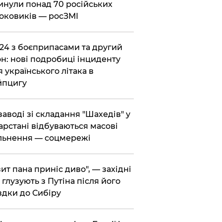
инули понад 70 російських
оковиків — росЗМІ
-24 з боєприпасами та другий
н: нові подробиці інциденту
я українського літака в
йпцигу
 заводі зі складання "Шахедів" у
арстані відбуваються масові
льнення — соцмережі
зит пана приніс диво", — західні
 глузують з Путіна після його
здки до Сибіру