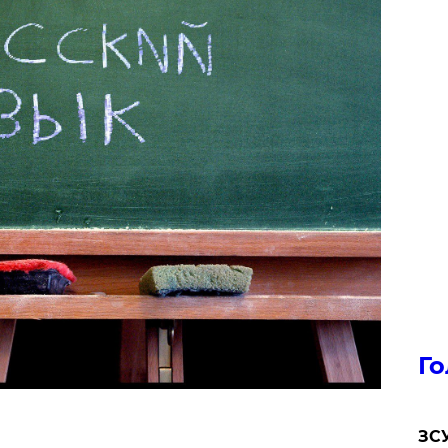
Го
ЗСУ