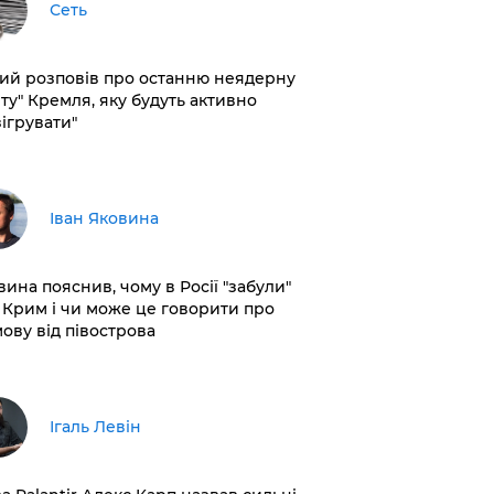
Сеть
кий розповів про останню неядерну
рту" Кремля, яку будуть активно
зігрувати"
Іван Яковина
вина пояснив, чому в Росії "забули"
 Крим і чи може це говорити про
мову від півострова
Ігаль Левін