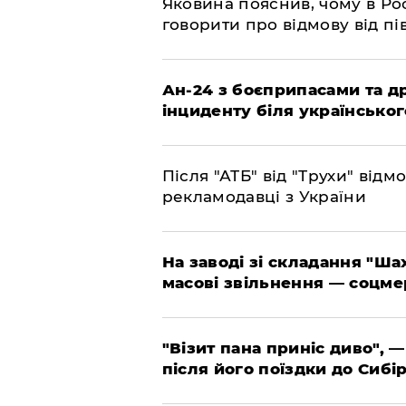
​Яковина пояснив, чому в Ро
говорити про відмову від пі
​Ан-24 з боєприпасами та д
інциденту біля українськог
​Після "АТБ" від "Трухи" від
рекламодавці з України
​На заводі зі складання "Ша
масові звільнення — соцме
"Візит пана приніс диво", —
після його поїздки до Сибі