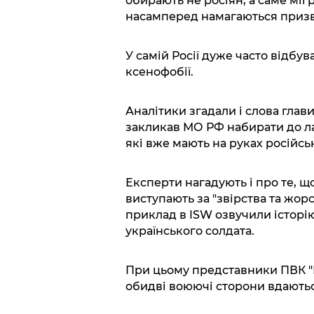
обирають не росіян, а саме міг
насамперед намагаються приз
У самій Росії дуже часто відбув
ксенофобії.
Аналітики згадали і слова глав
закликав МО РФ набирати до лав
які вже мають на руках російсь
Експерти нагадують і про те, що
виступають за "звірства та жорст
приклад в ISW озвучили історі
українського солдата.
При цьому представники ПВК "В
обидві воюючі сторони вдаютьс