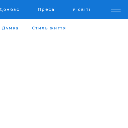
Донбас
Преса
У світі
Думка
Стиль життя