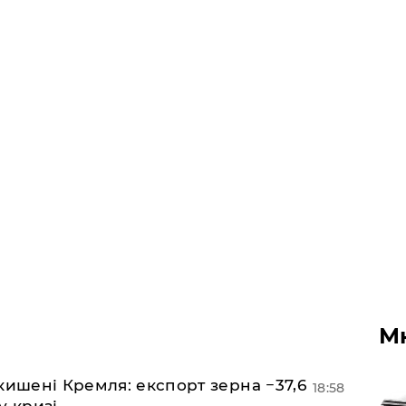
М
кишені Кремля: експорт зерна −37,6
18:58
у кризі