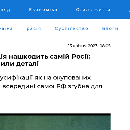
гляд
Економіка
Стиль життя
раїна
расія
Суспільство
Блоги
13 квітня 2023, 08:05
я нашкодить самій Росії:
чили деталі
усифікації як на окупованих
 і всередині самої РФ згубна для