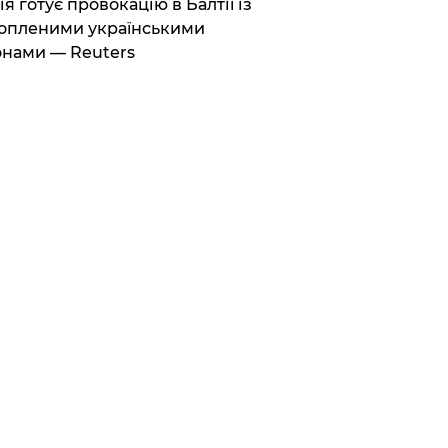
ія готує провокацію в Балтії із
опленими українськими
нами — Reuters