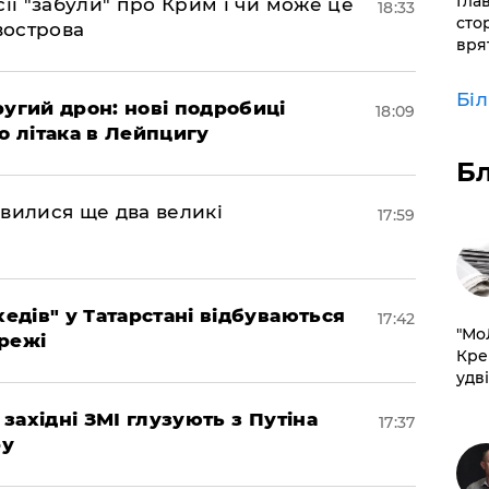
Гла
сії "забули" про Крим і чи може це
18:33
сто
вострова
врят
Бі
ругий дрон: нові подробиці
18:09
о літака в Лейпцигу
Б
мовилися ще два великі
17:59
хедів" у Татарстані відбуваються
17:42
​"М
режі
Кре
удві
 західні ЗМІ глузують з Путіна
17:37
ру