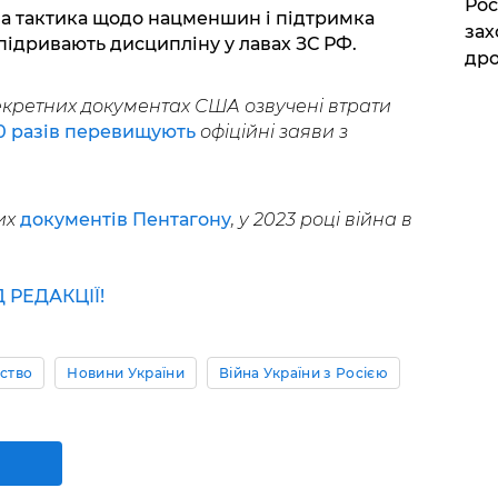
Рос
на тактика щодо нацменшин і підтримка
зах
 підривають дисципліну у лавах ЗС РФ.
дро
екретних документах США озвучені втрати
10 разів перевищують
офіційні заяви з
их
документів Пентагону
, у 2023 році війна в
РЕДАКЦІЇ!
ьство
Новини України
Війна України з Росією