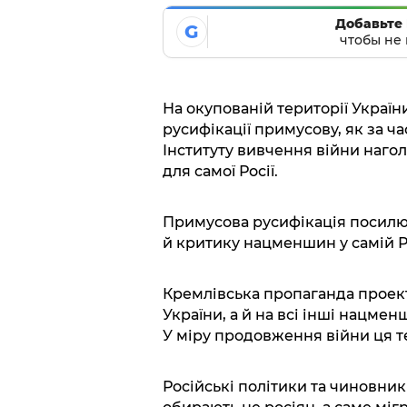
Добавьте 
G
чтобы не 
На окупованій території Україн
русифікації примусову, як за ча
Інституту вивчення війни наго
для самої Росії.
Примусова русифікація посилює
й критику нацменшин у самій 
Кремлівська пропаганда проект
України, а й на всі інші нацмен
У міру продовження війни ця т
Російські політики та чиновник