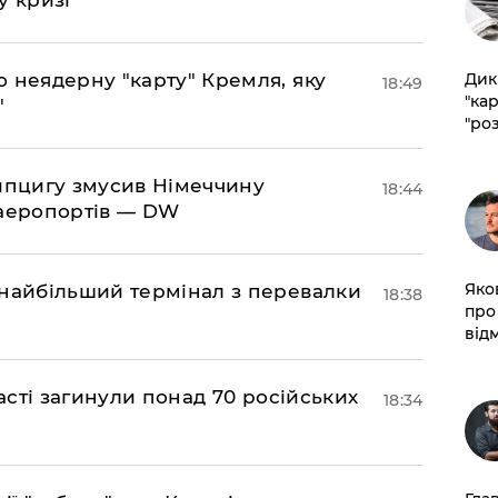
ю неядерну "карту" Кремля, яку
​Ди
18:49
"ка
"
"ро
ейпцигу змусив Німеччину
18:44
 аеропортів — DW
​Яко
 найбільший термінал з перевалки
18:38
про
від
ласті загинули понад 70 російських
18:34