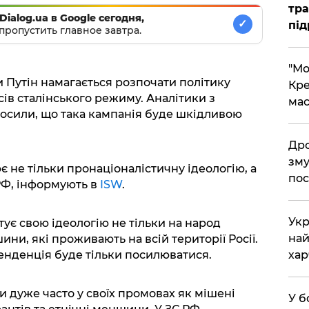
тра
Dialog.ua в Google сегодня,
✓
під
пропустить главное завтра.
​"М
и Путін намагається розпочати політику
Кре
сів сталінського режиму. Аналітики з
мас
лосили, що така кампанія буде шкідливою
​Др
зму
 не тільки пронаціоналістичну ідеологію, а
пос
РФ, інформують в
ISW
.
​Ук
ує свою ідеологію не тільки на народ
най
шини, які проживають на всій території Росії.
енденція буде тільки посилюватися.
хар
и дуже часто у своїх промовах як мішені
​У 