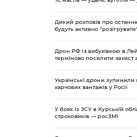
​Дикий розповів про останн
будуть активно "розігрувати
​Дрон РФ із вибухівкою в Л
терміново посилити захист
​Українські дрони зупинили
харчових вантажів у Росії
​У боях із ЗСУ в Курській об
строковиків — росЗМІ