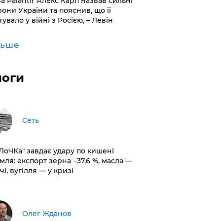
ва Palantir Алекс Карп назвав сильні
рони України та пояснив, що її
увало у війні з Росією, – Левін
льше
логи
Сеть
оЛоЧКа" завдає удару по кишені
мля: експорт зерна −37,6 %, масла —
чі, вугілля — у кризі
Олег Жданов