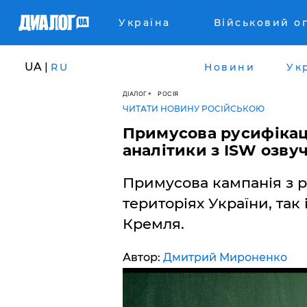
Україна
Військовий о
UA |
RU
Новини
Ук
ДІАЛОГ
РОСІЯ
ЧИТАТИ НОВИНУ РОСІЙСЬКОЮ
Примусова русифікаці
аналітики з ISW озву
Примусова кампанія з р
територіях України, так
Кремля.
Автор:
Дмитрий Мироненко