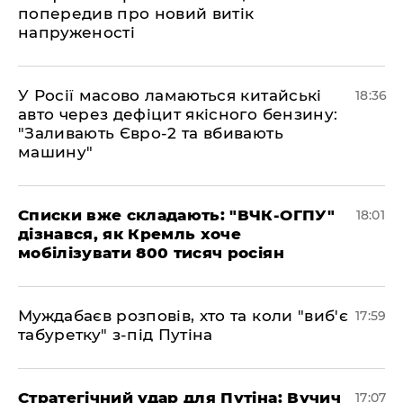
попередив про новий витік
напруженості
У Росії масово ламаються китайські
18:36
авто через дефіцит якісного бензину:
"Заливають Євро-2 та вбивають
машину"
Списки вже складають: "ВЧК-ОГПУ"
18:01
дізнався, як Кремль хоче
мобілізувати 800 тисяч росіян
Муждабаєв розповів, хто та коли "виб'є
17:59
табуретку" з-під Путіна
Стратегічний удар для Путіна: Вучич
17:07