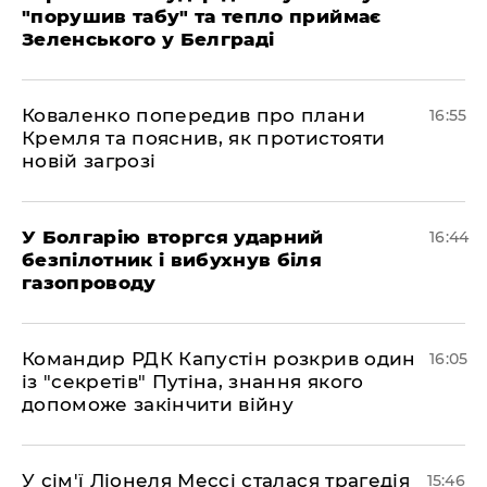
"порушив табу" та тепло приймає
Зеленського у Белграді
Коваленко попередив про плани
16:55
Кремля та пояснив, як протистояти
новій загрозі
У Болгарію вторгся ударний
16:44
безпілотник і вибухнув біля
газопроводу
Командир РДК Капустін розкрив один
16:05
із "секретів" Путіна, знання якого
допоможе закінчити війну
У сім'ї Ліонеля Мессі сталася трагедія
15:46