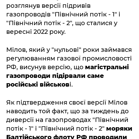
розглянув версії підривів
газопроводів "Північний потік - 1" і
"Північний потік - 2", що сталися у
вересні 2022 року.
Мілов, який у "нульові" роки займався
регулюванням газової промисловості
РФ, висунув версію, що
магістральні
газопроводи підірвали саме
російські військов
і.
Як підтвердження своєї версії Мілов
наводить той факт, що за тиждень до
диверсії на газопроводах "Північний
потік - 1" і "Північний потік - 2"
моряки
Балтійського флоту РФ проводили