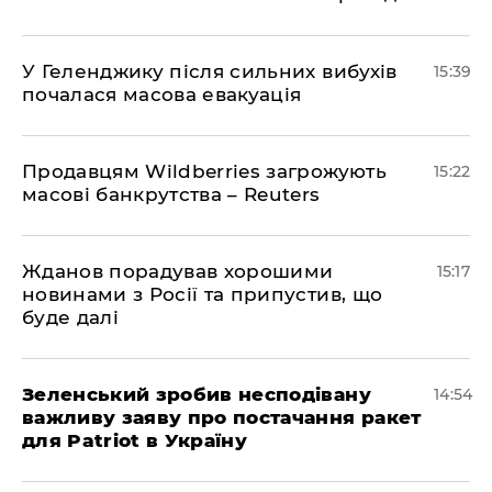
У Геленджику після сильних вибухів
15:39
почалася масова евакуація
Продавцям Wildberries загрожують
15:22
масові банкрутства – Reuters
Жданов порадував хорошими
15:17
новинами з Росії та припустив, що
буде далі
Зеленський зробив несподівану
14:54
важливу заяву про постачання ракет
для Patriot в Україну