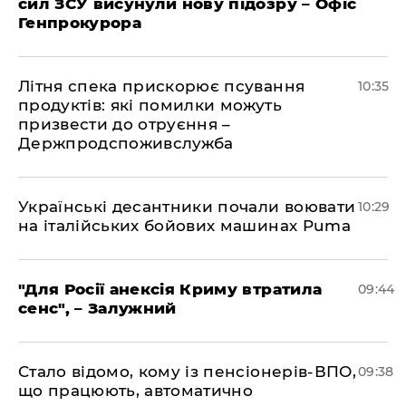
сил ЗСУ висунули нову підозру – Офіс
Генпрокурора
Літня спека прискорює псування
10:35
продуктів: які помилки можуть
призвести до отруєння –
Держпродспоживслужба
Українські десантники почали воювати
10:29
на італійських бойових машинах Puma
"Для Росії анексія Криму втратила
09:44
сенс", – Залужний
Стало відомо, кому із пенсіонерів-ВПО,
09:38
що працюють, автоматично