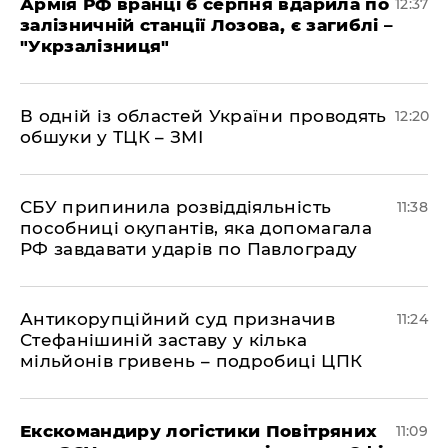
Армія РФ вранці 6 серпня вдарила по
12:37
залізничній станції Лозова, є загиблі –
"Укрзалізниця"
В одній із областей України проводять
12:20
обшуки у ТЦК – ЗМІ
СБУ припинила розвіддіяльність
11:38
пособниці окупантів, яка допомагала
РФ завдавати ударів по Павлограду
Антикорупційний суд призначив
11:24
Стефанішиній заставу у кілька
мільйонів гривень – подробиці ЦПК
Екскомандиру логістики Повітряних
11:09