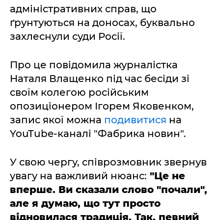
адміністративних справ, що
ґрунтуються на доносах, буквально
захлеснули суди Росії.
Про це повідомила журналістка
Наталя Влащенко під час бесіди зі
своїм колегою російським
опозиціонером Ігорем Яковенком,
запис якої можна
подивитися
на
YouTube-каналі "Фабрика новин".
У свою чергу, співрозмовник звернув
увагу на важливий нюанс:
"Це не
вперше. Ви сказали слово "почали",
але я думаю, що тут просто
відновилася традиція. Так, певний