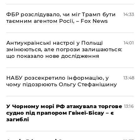
ФБР розслідувало, чи міг Трамп бути
14:33
таємним агентом Росії, – Fox News
Антиукраїнські настрої у Польщі
14:01
змінюються, але погрози залишаються:
що показало нове дослідження
НАБУ розсекретило інформацію, у
13:48
чому підозрюють Ольгу Стефанішину
У Чорному морі РФ атакувала торгове
13:16
судно під прапором Гвінеї-Бісау – є
загиблі