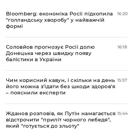
Bloomberg: економіка Росії підхопила
16:20
"голландську хворобу" у найважчій
формі
Соловйов прогнозує Росії долю
16:18
Донецька через швидку появу
балістики в України
Чим корисний кавун, і скільки на день
15:57
його можна з'їдати без шкоди здоров'я
– пояснили експерти
Жданов розповів, як Путін намагається
15:44
відстрочити "приліт чорного лебедя",
який "готується до зльоту"