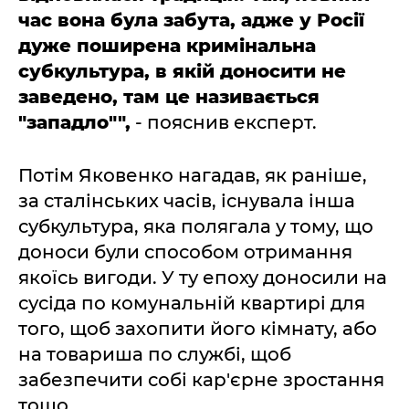
час вона була забута, адже у Росії
дуже поширена кримінальна
субкультура, в якій доносити не
заведено, там це називається
"западло"",
- пояснив експерт.
Потім Яковенко нагадав, як раніше,
за сталінських часів, існувала інша
субкультура, яка полягала у тому, що
доноси були способом отримання
якоїсь вигоди. У ту епоху доносили на
сусіда по комунальній квартирі для
того, щоб захопити його кімнату, або
на товариша по службі, щоб
забезпечити собі кар'єрне зростання
тощо.