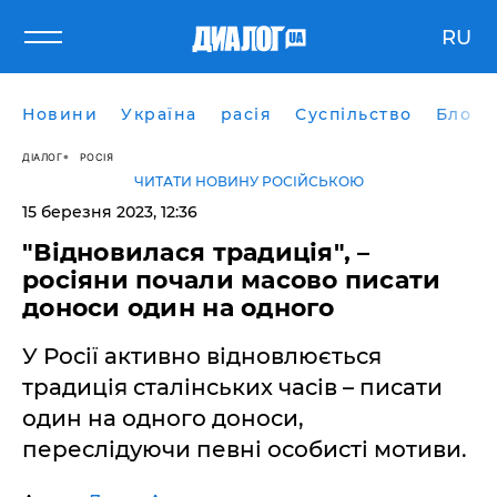
RU
Новини
Україна
расія
Суспільство
Блоги
ДІАЛОГ
РОСІЯ
ЧИТАТИ НОВИНУ РОСІЙСЬКОЮ
15 березня 2023, 12:36
"Відновилася традиція", –
росіяни почали масово писати
доноси один на одного
У Росії активно відновлюється
традиція сталінських часів – писати
один на одного доноси,
переслідуючи певні особисті мотиви.