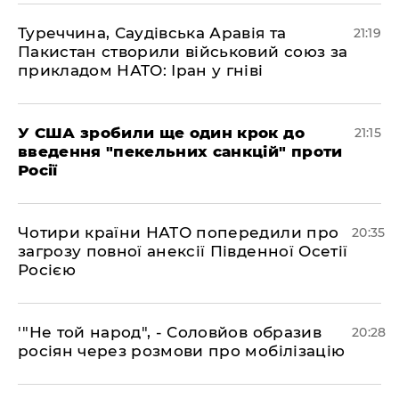
​Туреччина, Саудівська Аравія та
21:19
Пакистан створили військовий союз за
прикладом НАТО: Іран у гніві
​У США зробили ще один крок до
21:15
введення "пекельних санкцій" проти
Росії
​Чотири країни НАТО попередили про
20:35
загрозу повної анексії Південної Осетії
Росією
​'"Не той народ", - Соловйов образив
20:28
росіян через розмови про мобілізацію