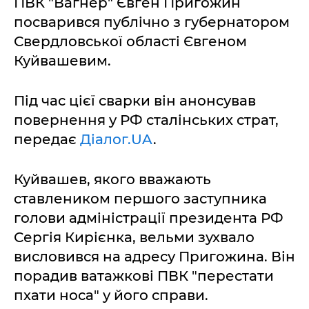
ПВК "Вагнер" Євген Пригожин
посварився публічно з губернатором
Свердловської області Євгеном
Куйвашевим.
Під час цієї сварки він анонсував
повернення у РФ сталінських страт,
передає
Діалог.UA
.
Куйвашев, якого вважають
ставлеником першого заступника
голови адміністрації президента РФ
Сергія Кирієнка, вельми зухвало
висловився на адресу Пригожина. Він
порадив ватажкові ПВК "перестати
пхати носа" у його справи.