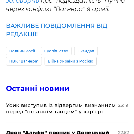
заговорив
про "недієздатність" Путіна
через конфлікт "Вагнера" й армії.
ВАЖЛИВЕ ПОВІДОМЛЕННЯ ВІД
РЕДАКЦІЇ!
Новини Росії
Суспільство
Скандал
ПВК "Вагнера"
Війна України з Росією
Останні новини
​Усик виступив із відвертим визнанням
23:19
перед "останнім танцем" у кар'єрі
​Дрон "Альфи" проник у Донецький
22:52