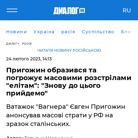
RU
Новини
Україна
расія
Суспільство
Блоги
ДІАЛОГ
РОСІЯ
ЧИТАТИ НОВИНУ РОСІЙСЬКОЮ
24 лютого 2023, 14:13
Пригожин образився та
погрожує масовими розстрілами
"елітам": "Знову до цього
прийдемо"
Ватажок "Вагнера" Євген Пригожин
анонсував масові страти у РФ на
зразок сталінських.