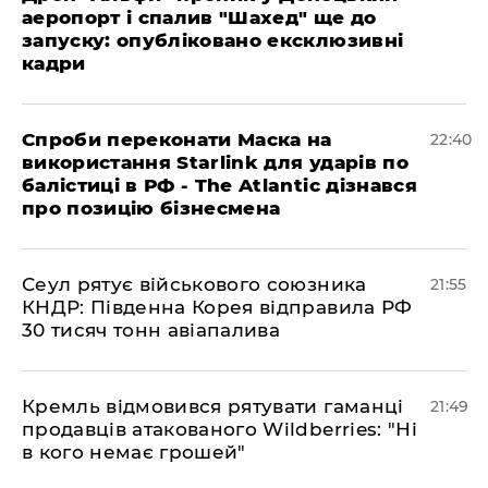
аеропорт і спалив "Шахед" ще до
запуску: опубліковано ексклюзивні
кадри
​Спроби переконати Маска на
22:40
використання Starlink для ударів по
балістиці в РФ - The Atlantic дізнався
про позицію бізнесмена
​Сеул рятує військового союзника
21:55
КНДР: Південна Корея відправила РФ
30 тисяч тонн авіапалива
​Кремль відмовився рятувати гаманці
21:49
продавців атакованого Wildberries: "Ні
в кого немає грошей"