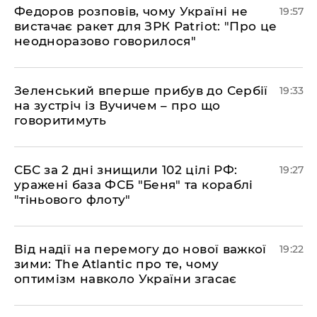
​Федоров розповів, чому Україні не
19:57
вистачає ракет для ЗРК Patriot: "Про це
неодноразово говорилося"
​Зеленський вперше прибув до Сербії
19:33
на зустріч із Вучичем – про що
говоритимуть
​СБС за 2 дні знищили 102 цілі РФ:
19:27
уражені база ФСБ "Беня" та кораблі
"тіньового флоту"
​Від надії на перемогу до нової важкої
19:22
зими: The Atlantic про те, чому
оптимізм навколо України згасає