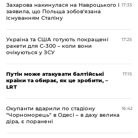
​Захарова накинулася на Навроцького і
17:33
заявила, що Польща зобов'язана
існуванням Сталіну
​Україна та США готують покращені
17:25
ракети для С-300 – коли вони
очікуються у ЗСУ
​Путін може атакувати балтійські
17:15
країни та обирає, як це зробити, –
LRT
​Окупанти вдарили по стадіону
16:42
"Чорноморець" в Одесі – в даху велика
діра, є поранені