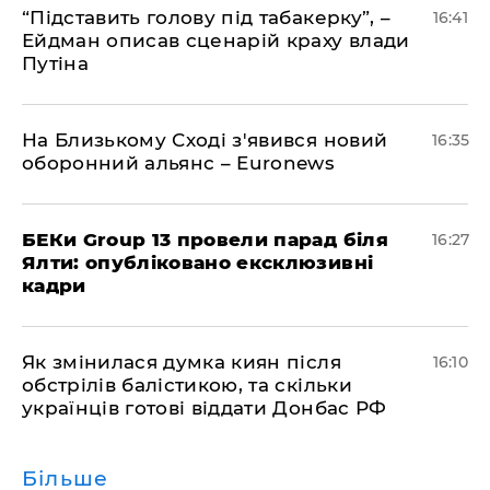
​“Підставить голову під табакерку”, –
16:41
Ейдман описав сценарій краху влади
Путіна
На Близькому Сході з'явився новий
16:35
оборонний альянс – Euronews
БЕКи Group 13 провели парад біля
16:27
Ялти: опубліковано ексклюзивні
кадри
Як змінилася думка киян після
16:10
обстрілів балістикою, та скільки
українців готові віддати Донбас РФ
Більше