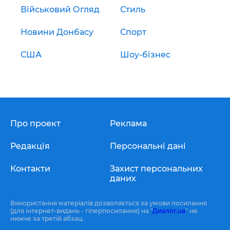
Військовий Огляд
Стиль
Новини Донбасу
Спорт
США
Шоу-бізнес
Про проект
Реклама
Редакція
Персональні дані
Контакти
Захист персональних
даних
Використання матеріалів дозволяється за умови посилання
(для інтернет-видань - гіперпосилання) на "
Диалог.ua
" не
нижче за третій абзац.