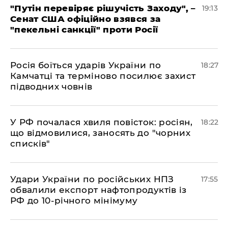
​"Путін перевіряє рішучість Заходу", –
19:13
Сенат США офіційно взявся за
"пекельні санкції" проти Росії
​Росія боїться ударів України по
18:27
Камчатці та терміново посилює захист
підводних човнів
​У РФ почалася хвиля повісток: росіян,
18:22
що відмовилися, заносять до "чорних
списків"
​Удари України по російських НПЗ
17:55
обвалили експорт нафтопродуктів із
РФ до 10-річного мінімуму