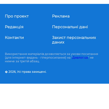
Про проект
Реклама
Редакція
Персональні дані
Контакти
Захист персональних
даних
Використання матеріалів дозволяється за умови посилання
(для інтернет-видань - гіперпосилання) на "
Диалог.ua
" не
нижче за третій абзац.
� 2026,
Усі права захищені.