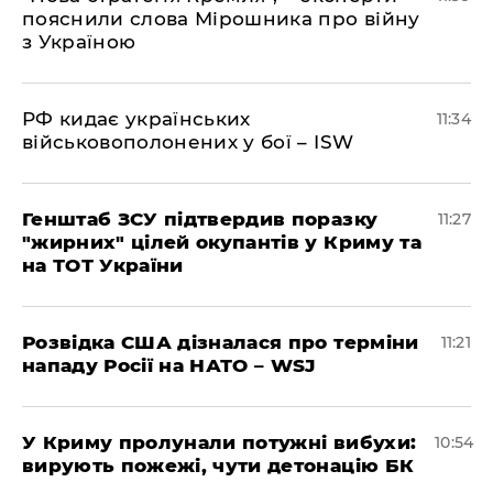
пояснили слова Мірошника про війну
з Україною
РФ кидає українських
11:34
військовополонених у бої – ISW
Генштаб ЗСУ підтвердив поразку
11:27
"жирних" цілей окупантів у Криму та
на ТОТ України
Розвідка США дізналася про терміни
11:21
нападу Росії на НАТО – WSJ
У Криму пролунали потужні вибухи:
10:54
вирують пожежі, чути детонацію БК