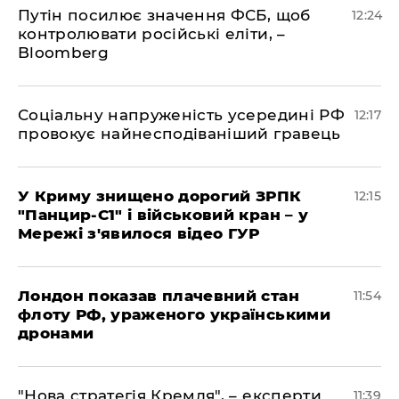
Путін посилює значення ФСБ, щоб
12:24
контролювати російські еліти, –
Bloomberg
Соціальну напруженість усередині РФ
12:17
провокує найнесподіваніший гравець
У Криму знищено дорогий ЗРПК
12:15
"Панцир-С1" і військовий кран – у
Мережі з'явилося відео ГУР
Лондон показав плачевний стан
11:54
флоту РФ, ураженого українськими
дронами
"Нова стратегія Кремля", – експерти
11:39