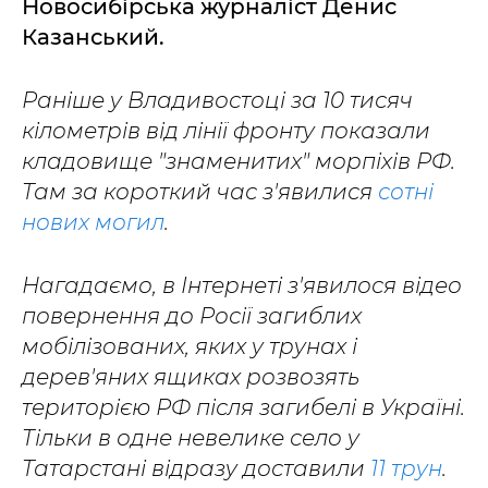
Новосибірська журналіст Денис
Казанський.
Раніше у Владивостоці за 10 тисяч
кілометрів від лінії фронту показали
кладовище "знаменитих" морпіхів РФ.
Там за короткий час з'явилися
сотні
нових могил
.
Нагадаємо, в Інтернеті з'явилося відео
повернення до Росії загиблих
мобілізованих, яких у трунах і
дерев'яних ящиках розвозять
територією РФ після загибелі в Україні.
Тільки в одне невелике село у
Татарстані відразу доставили
11 трун
.