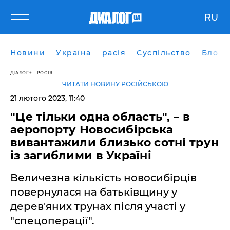
RU
Новини
Україна
расія
Суспільство
Блоги
ДІАЛОГ
РОСІЯ
ЧИТАТИ НОВИНУ РОСІЙСЬКОЮ
21 лютого 2023, 11:40
"Це тільки одна область", – в
аеропорту Новосибірська
вивантажили близько сотні трун
із загиблими в Україні
Величезна кількість новосибірців
повернулася на батьківщину у
дерев'яних трунах після участі у
"спецоперації".