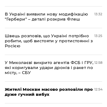
В Україні виявили нову модифікацію
13:32
"Гербери" – деталі розкрив Флеш
Швець розповів, що Україні потрібно
13:25
робити, щоб вистояти у протистоянні з
Росією
У Миколаєві викрито агентів ФСБ і ГРУ,
12:58
які коригували удари дронів і ракет по
місту, – СБУ
Жителі Москви масово розповіли про
12:54
дуже гучний вибух