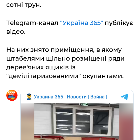
сотні трун.
Тelegram-канал
"Україна 365"
публікує
відео.
На них знято приміщення, в якому
штабелями щільно розміщені ряди
дерев'яних ящиків із
"демілітаризованими" окупантами.