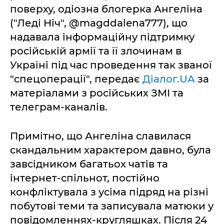
поверху, одіозна блогерка Ангеліна
("Леді Ніч", @magddalena777), що
надавала інформаційну підтримку
російській армії та її злочинам в
Україні під час проведення так званої
"спецоперації", передає
Діалог.UA
за
матеріалами з російських ЗМІ та
телеграм-каналів.
Примітно, що Ангеліна славилася
скандальним характером давно, була
завсідником багатьох чатів та
інтернет-спільнот, постійно
конфліктувала з усіма підряд на різні
побутові теми та записувала матюки у
повідомленнях-кругляшках. Після 24