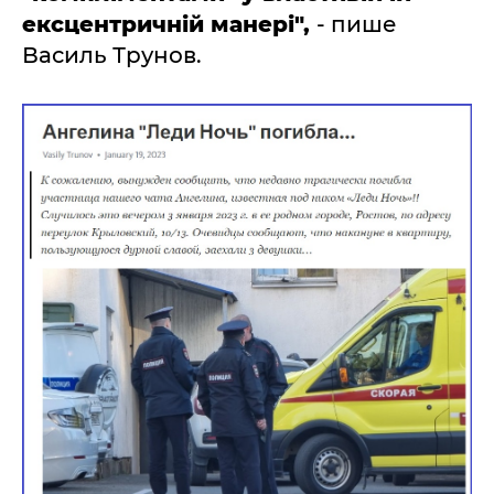
ексцентричній манері",
- пише
Василь Трунов.