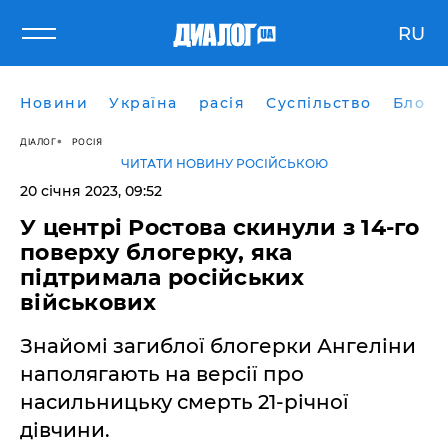
RU
Новини
Україна
расія
Суспільство
Блоги
ДІАЛОГ
РОСІЯ
ЧИТАТИ НОВИНУ РОСІЙСЬКОЮ
20 січня 2023, 09:52
У центрі Ростова скинули з 14-го
поверху блогерку, яка
підтримала російських
військових
Знайомі загиблої блогерки Ангеліни
наполягають на версії про
насильницьку смерть 21-річної
дівчини.