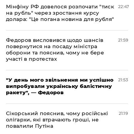
​Мінфіну РФ довелося розпочати "тиск
22:47
на рубль" через зростання курсу
долара: "Це погана новина для рубля"
​Федоров висловився щодо шансів
21:59
повернутися на посаду міністра
оборони та пояснив, чому не бере
участі в протестах
​"У день мого звільнення ми успішно
21:53
випробували українську балістичну
ракету", — Федоров
​Сікорський пояснив, чому російські
21:19
олігархи, які втрачають гроші, не
повалили Путіна