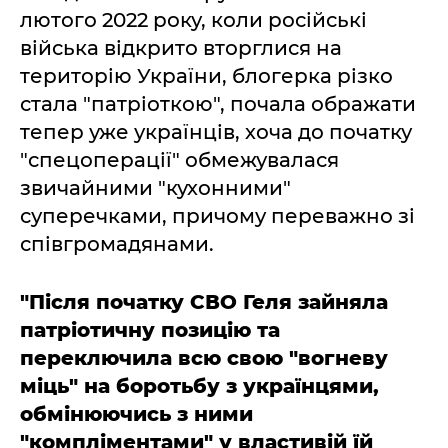
лютого 2022 року, коли російські
війська відкрито вторглися на
територію України, блогерка різко
стала "патріоткою", почала ображати
тепер уже українців, хоча до початку
"спецоперації" обмежувалася
звичайними "кухонними"
суперечками, причому переважно зі
співгромадянами.
"Після початку СВО Геля зайняла
патріотичну позицію та
переключила всю свою "вогневу
міць" на боротьбу з українцями,
обмінюючись з ними
"компліментами" у властивій їй