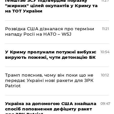
Генштаб ЗСУ підтвердив поразку
11:27
"жирних" цілей окупантів у Криму та
на ТОТ України
Розвідка США дізналася про терміни
11:21
нападу Росії на НАТО – WSJ
У Криму пролунали потужні вибухи:
10:54
вирують пожежі, чути детонацію БК
Трамп пояснив, чому він поки що не
10:12
передає Україні нові ракети для ЗРК
Patriot
Україна за допомогою США знайшла
09:47
спосіб поповнення дефіциту ракет