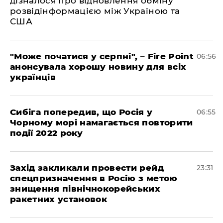
дізналося про відновлення обміну
розвідінформацією між Україною та
США
"Може початися у серпні", – Fire Point
06:56
анонсувала хорошу новину для всіх
українців
Сибіга попередив, що Росія у
06:55
Чорному морі намагається повторити
події 2022 року
​Захід закликали провести рейд
23:31
спецпризначення в Росію з метою
знищення північнокорейських
ракетних установок