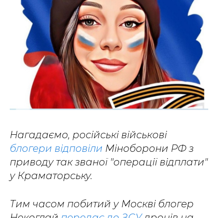
Нагадаємо, російські військові
блогери відповіли
Міноборони РФ з
приводу так званої "операції відплати"
у Краматорську.
Тим часом побитий у Москві блогер
Некоглай
передає до ЗСУ
дронів на