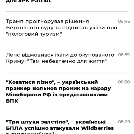
для ЗРК Patriot
Трамп проігнорував рішення
09:46
Верховного суду та підписав укази про
"пологовий туризм"
Лепс відмовився їхати до окупованого
08:59
Криму: "Там небезпечно для життя"
"Ховатися пізно", – український
08:50
пранкер Вольнов проник на нараду
Міноборони РФ із представниками
ВПК
"Три штуки залетіло", – українські
08:09
БПЛА успішно атакували Wildberries