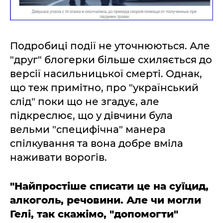
Подробиці події не уточнюються. Але
"друг" блогерки більше схиляється до
версії насильницької смерті. Однак,
що теж примітно, про "український
слід" поки що не згадує, але
підкреслює, що у дівчини була
вельми "специфічна" манера
спілкування та вона добре вміла
наживати ворогів.
"Найпростіше списати це на суїцид,
алкоголь, речовини. Але чи могли
Гелі, так скажімо, "допомогти"