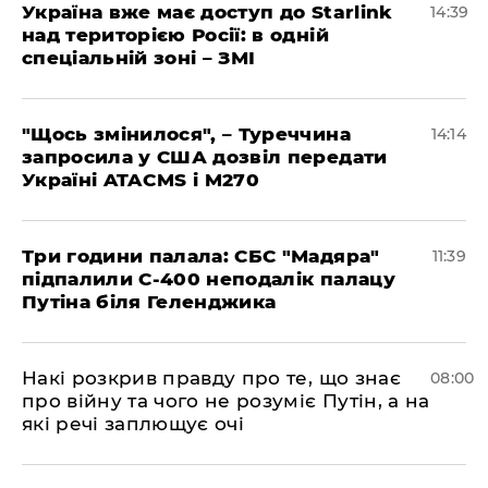
Україна вже має доступ до Starlink
14:39
над територією Росії: в одній
спеціальній зоні – ЗМІ
"Щось змінилося", – Туреччина
14:14
запросила у США дозвіл передати
Україні ATACMS і M270
Три години палала: СБС "Мадяра"
11:39
підпалили С-400 неподалік палацу
Путіна біля Геленджика
Накі розкрив правду про те, що знає
08:00
про війну та чого не розуміє Путін, а на
які речі заплющує очі