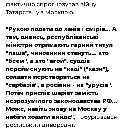
фактично спрогнозував війну
Татарстану з Москвою.
"Рукою подати до ханів і емірів... А
там, дивись, республіканські
міністри отримають гарний титул
"паша", чиновники стануть... хто
"беєм", а хто "агой", суддів
перейменують на "каді" ("кази"),
солдати перетворяться на
"сарбазів", а росіяни - на "урусів".
Потім приспіє шаріат замість
незрозумілого законодавства РФ...
Може, навіть знову на Москву у
набіги ходити вийде",
- обурювався
російський диверсант.