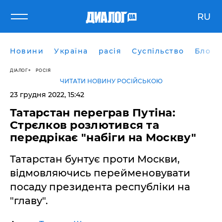
RU
Новини
Україна
расія
Суспільство
Блоги
ДІАЛОГ
РОСІЯ
ЧИТАТИ НОВИНУ РОСІЙСЬКОЮ
23 грудня 2022, 15:42
Татарстан переграв Путіна:
Стрєлков розлютився та
передрікає "набіги на Москву"
Татарстан бунтує проти Москви,
відмовляючись перейменовувати
посаду президента республіки на
"главу".