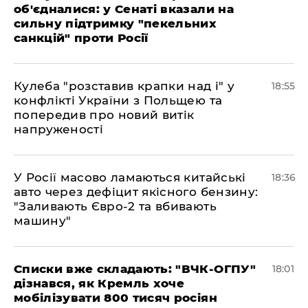
об'єдналися: у Сенаті вказали на
сильну підтримку "пекельних
санкцій" проти Росії
Кулеба "розставив крапки над і" у
18:55
конфлікті України з Польщею та
попередив про новий витік
напруженості
У Росії масово ламаються китайські
18:36
авто через дефіцит якісного бензину:
"Заливають Євро-2 та вбивають
машину"
Списки вже складають: "ВЧК-ОГПУ"
18:01
дізнався, як Кремль хоче
мобілізувати 800 тисяч росіян