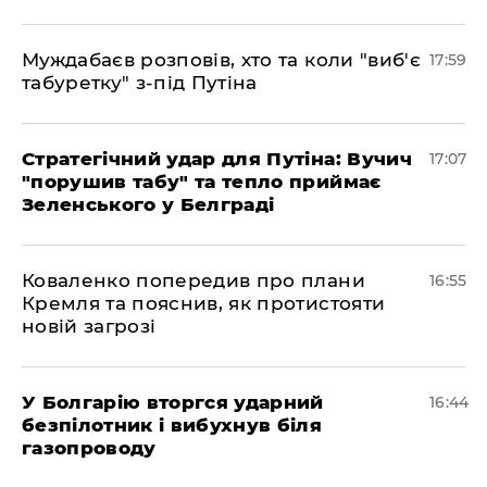
Муждабаєв розповів, хто та коли "виб'є
17:59
табуретку" з-під Путіна
Стратегічний удар для Путіна: Вучич
17:07
"порушив табу" та тепло приймає
Зеленського у Белграді
Коваленко попередив про плани
16:55
Кремля та пояснив, як протистояти
новій загрозі
У Болгарію вторгся ударний
16:44
безпілотник і вибухнув біля
газопроводу