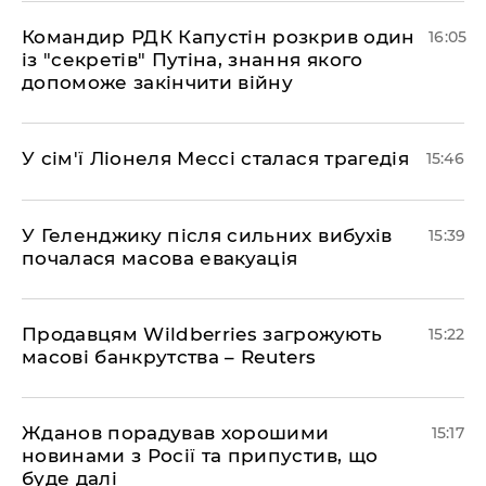
Командир РДК Капустін розкрив один
16:05
із "секретів" Путіна, знання якого
допоможе закінчити війну
У сім'ї Ліонеля Мессі сталася трагедія
15:46
У Геленджику після сильних вибухів
15:39
почалася масова евакуація
Продавцям Wildberries загрожують
15:22
масові банкрутства – Reuters
Жданов порадував хорошими
15:17
новинами з Росії та припустив, що
буде далі