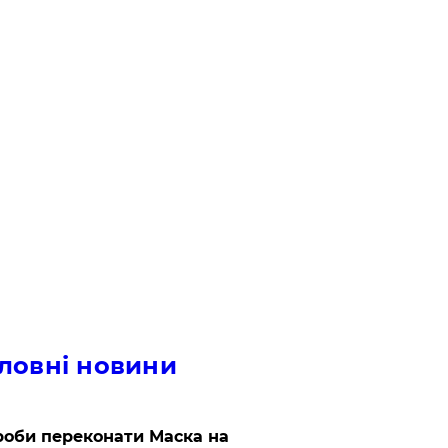
ловні новини
роби переконати Маска на