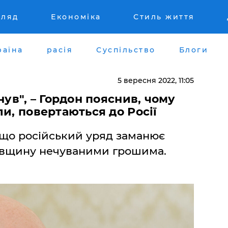
гляд
Економіка
Стиль життя
раїна
расія
Суспільство
Блоги
5 вересня 2022, 11:05
нув", – Гордон пояснив, чому
ли, повертаються до Росії
 що російський уряд заманює
ківщину нечуваними грошима.