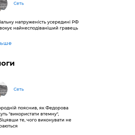
Сеть
іальну напруженість усередині РФ
вокує найнесподіваніший гравець
льше
логи
Сеть
ородній пояснив, як Федорова
уть "використати втемну",
біцявши те, чого виконувати не
раються