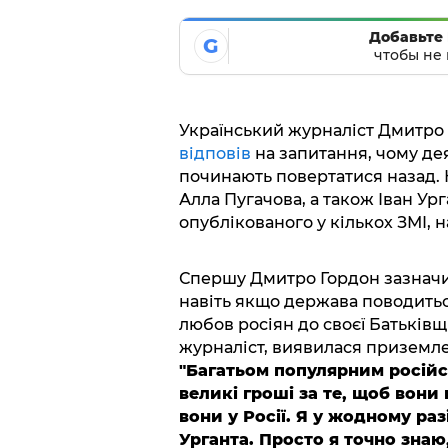
Добавьте 
G
чтобы не 
Український журналіст Дмитро 
відповів
на запитання, чому дея
починають повертатися назад. 
Алла Пугачова, а також Іван Ург
опублікованого у кількох ЗМІ, н
Спершу Дмитро Гордон зазначив,
навіть якщо держава поводить
любов росіян до своєї Батьківщ
журналіст, виявилася приземл
"Багатьом популярним росій
великі гроші за те, щоб вони
вони у Росії. Я у жодному ра
Урганта. Просто я точно знаю