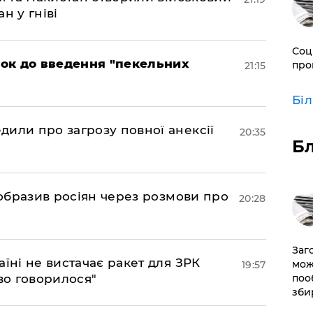
н у гніві
Соц
рок до введення "пекельних
про
21:15
Бі
дили про загрозу повної анексії
20:35
Б
в образив росіян через розмови про
20:28
Заг
аїні не вистачає ракет для ЗРК
мож
19:57
во говорилося"
поо
зби