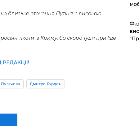
моб
 що близьке оточення Путіна, з високою
​Фе
вис
росіян тікати із Криму, бо скоро туди прийде
"Пр
РЕДАКЦІЇ!
 Пугачова
Дмитро Гордон