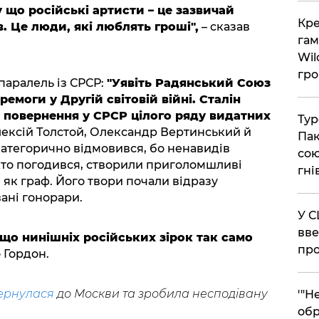
у що російські артисти – це зазвичай
​Кр
. Це люди, які люблять гроші",
– сказав
гам
Wil
гро
паралель із СРСР:
"Уявіть Радянський Союз
еремоги у Другій світовій війні. Сталін
е повернення у СРСР цілого ряду видатних
​Ту
ексій Толстой, Олександр Вертинський й
Пак
 категорично відмовився, бо ненавидів
сою
 хто погодився, створили приголомшливі
гні
 як граф. Його твори почали відразу
вані гонорари.
​У 
вве
що нинішніх російських зірок так само
про
 Гордон.
ернулася
до Москви та зробила несподівану
​'"
обр