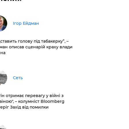
Ігор Ейдман
дставить голову під табакерку”, –
ман описав сценарій краху влади
іна
Сеть
ін отримає перевагу у війні з
аїною", – колумніст Bloomberg
теріг Захід від помилки