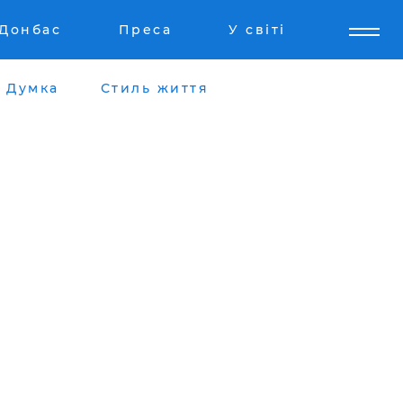
Донбас
Преса
У світі
Думка
Стиль життя