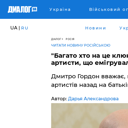
Україна
Військовий о
UA |
RU
Новини
Ук
ДІАЛОГ
РОСІЯ
ЧИТАТИ НОВИНУ РОСІЙСЬКОЮ
"Багато хто на це клю
артисти, що емігрува
Дмитро Гордон вважає,
артистів назад на бать
Автор:
Дарья Александрова