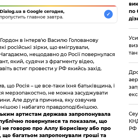
вик
по 
Dialog.ua в Google сегодня,
✓
пропустить главное завтра.
діз
​Ус
Гордон в інтерв'ю Василю Голованову
виз
кі російські зірки, що емігрували,
тан
Нагадаємо, нещодавно до Росії повернулася
ант, який, судячи з фрагменту відео,
авіть встиг провести у РФ якийсь захід.
​Др
аер
 що Росія – це все-таки їхня батьківщина, і
зап
ся мерзопакостно, не можна засуджувати
екс
ини. Але друга причина, яку озвучив
енішою і набагато правдоподібнішою.
​Се
ським артистам держава запропонувала
 публічно повернулися та показали, що
КНД
зі не говорю про Аллу Борисівну або про
РФ 
, що багатьом запропонували гроші та