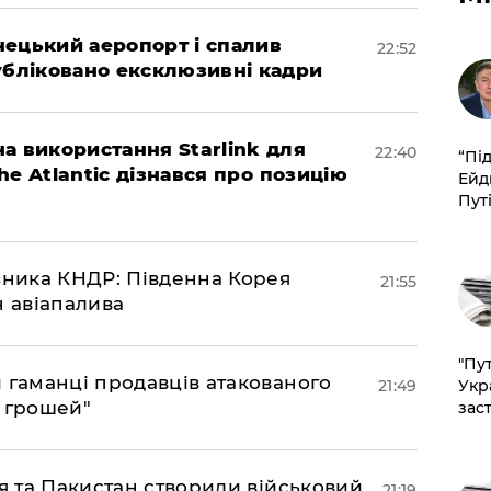
нецький аеропорт і спалив
22:52
убліковано ексклюзивні кадри
а використання Starlink для
22:40
​“Пі
The Atlantic дізнався про позицію
Ейд
Пут
юзника КНДР: Південна Корея
21:55
н авіапалива
"Пут
и гаманці продавців атакованого
21:49
Укр
є грошей"
зас
ія та Пакистан створили військовий
21:19