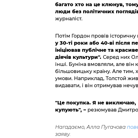
багато хто на це клюнув, том
люди без політичних поглядів
журналіст.
Потім Гордон провів історичну 
у 30-ті роки або 40-ві після п
ініціював публічне та красив
діячів культури".
Серед них Ол
інші. Буніна вмовляли, але він
більшовицьку країну. Але тим,
умови. Наприклад, Толстой жив
видавати, і він отримував нечу
"Це покупка. Я не виключаю, 
купують", –
резюмував Дмитро
Нагадаємо, Алла Пугачова
пов
заяву.