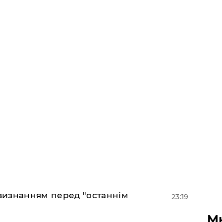
 визнанням перед "останнім
23:19
М