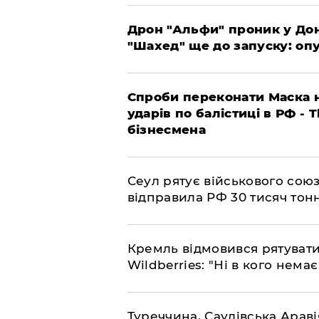
​Дрон "Альфи" проник у До
"Шахед" ще до запуску: оп
​Спроби переконати Маска н
ударів по балістиці в РФ - 
бізнесмена
​Сеул рятує військового со
відправила РФ 30 тисяч тон
​Кремль відмовився рятуват
Wildberries: "Ні в кого нема
​Туреччина, Саудівська Арав