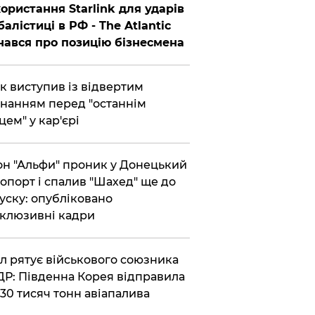
ористання Starlink для ударів
балістиці в РФ - The Atlantic
нався про позицію бізнесмена
ик виступив із відвертим
нанням перед "останнім
цем" у кар'єрі
он "Альфи" проник у Донецький
опорт і спалив "Шахед" ще до
уску: опубліковано
клюзивні кадри
ул рятує військового союзника
Р: Південна Корея відправила
30 тисяч тонн авіапалива