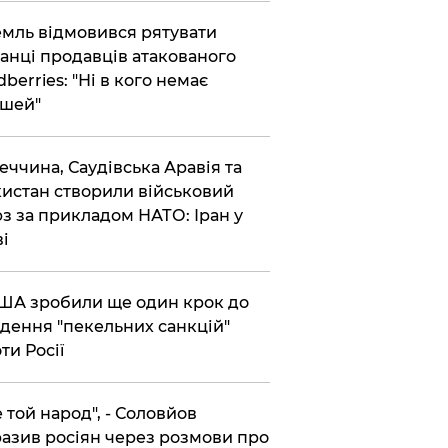
емль відмовився рятувати
анці продавців атакованого
dberries: "Ні в кого немає
шей"
реччина, Саудівська Аравія та
истан створили військовий
з за прикладом НАТО: Іран у
ві
США зробили ще один крок до
дення "пекельних санкцій"
ти Росії
Не той народ", - Соловйов
азив росіян через розмови про