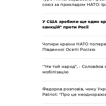
союз за прикладом НАТО: Іра
​У США зробили ще один к
санкцій" проти Росії
​Чотири країни НАТО попере
Південної Осетії Росією
​'"Не той народ", - Соловйо
мобілізацію
​Федоров розповів, чому Укр
Patriot: "Про це неодноразо