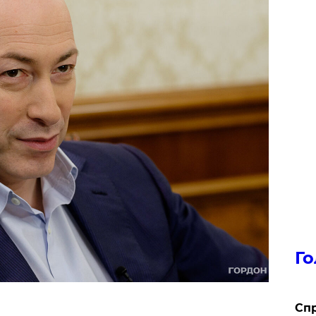
Го
​Сп