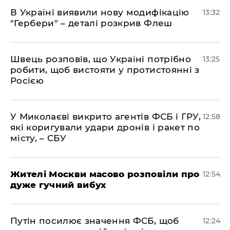
В Україні виявили нову модифікацію
13:32
"Гербери" – деталі розкрив Флеш
Швець розповів, що Україні потрібно
13:25
робити, щоб вистояти у протистоянні з
Росією
У Миколаєві викрито агентів ФСБ і ГРУ,
12:58
які коригували удари дронів і ракет по
місту, – СБУ
Жителі Москви масово розповіли про
12:54
дуже гучний вибух
Путін посилює значення ФСБ, щоб
12:24