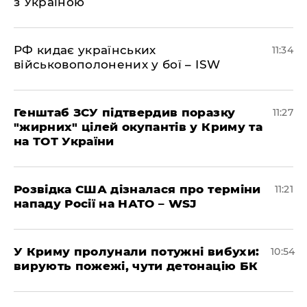
з Україною
РФ кидає українських
11:34
військовополонених у бої – ISW
Генштаб ЗСУ підтвердив поразку
11:27
"жирних" цілей окупантів у Криму та
на ТОТ України
Розвідка США дізналася про терміни
11:21
нападу Росії на НАТО – WSJ
У Криму пролунали потужні вибухи:
10:54
вирують пожежі, чути детонацію БК