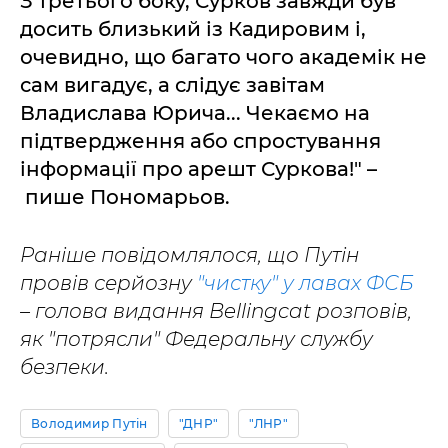
З третього боку, Сурков завжди був
досить близький із Кадировим і,
очевидно, що багато чого академік не
сам вигадує, а слідує завітам
Владислава Юрича... Чекаємо на
підтвердження або спростування
інформації про арешт Суркова!" –
пише Пономарьов.
Раніше повідомлялося, що Путін
провів серйозну
"чистку" у лавах ФСБ
– голова видання Bellingcat розповів,
як "потрясли" Федеральну службу
безпеки.
Володимир Путін
"ДНР"
"ЛНР"