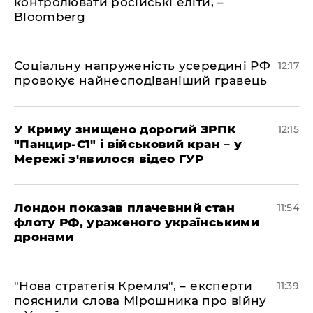
контролювати російські еліти, –
Bloomberg
Соціальну напруженість усередині РФ
12:17
провокує найнесподіваніший гравець
У Криму знищено дорогий ЗРПК
12:15
"Панцир-С1" і військовий кран – у
Мережі з'явилося відео ГУР
Лондон показав плачевний стан
11:54
флоту РФ, ураженого українськими
дронами
"Нова стратегія Кремля", – експерти
11:39
пояснили слова Мірошника про війну