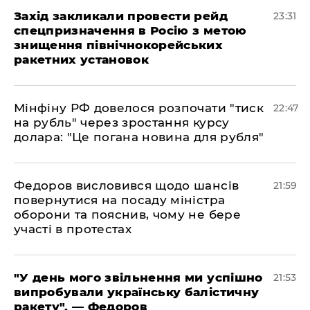
​Захід закликали провести рейд
23:31
спецпризначення в Росію з метою
знищення північнокорейських
ракетних установок
​Мінфіну РФ довелося розпочати "тиск
22:47
на рубль" через зростання курсу
долара: "Це погана новина для рубля"
​Федоров висловився щодо шансів
21:59
повернутися на посаду міністра
оборони та пояснив, чому не бере
участі в протестах
​"У день мого звільнення ми успішно
21:53
випробували українську балістичну
ракету", — Федоров