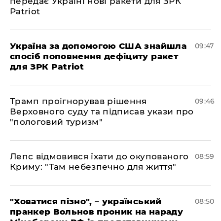
передає Україні нові ракети для ЗРК
Patriot
Україна за допомогою США знайшла
09:47
спосіб поповнення дефіциту ракет
для ЗРК Patriot
Трамп проігнорував рішення
09:46
Верховного суду та підписав укази про
"пологовий туризм"
Лепс відмовився їхати до окупованого
08:59
Криму: "Там небезпечно для життя"
"Ховатися пізно", – український
08:50
пранкер Вольнов проник на нараду