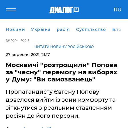
RU
Новини
Україна
расія
Суспільство
Блоги
ДІАЛОГ
РОСІЯ
ЧИТАТИ НОВИНУ РОСІЙСЬКОЮ
27 вересня 2021, 21:17
Москвичі "розтрощили" Попова
за "чесну" перемогу на виборах
у Думу: "Ви самозванець"
Пропагандисту Євгену Попову
довелося вийти із зони комфорту та
зіткнутися з реальним ставленням
росіян до його персони.