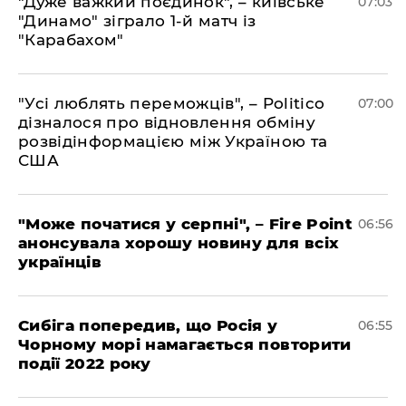
"Дуже важкий поєдинок", – київське
07:03
"Динамо" зіграло 1-й матч із
"Карабахом"
"Усі люблять переможців", – Politico
07:00
дізналося про відновлення обміну
розвідінформацією між Україною та
США
"Може початися у серпні", – Fire Point
06:56
анонсувала хорошу новину для всіх
українців
Сибіга попередив, що Росія у
06:55
Чорному морі намагається повторити
події 2022 року