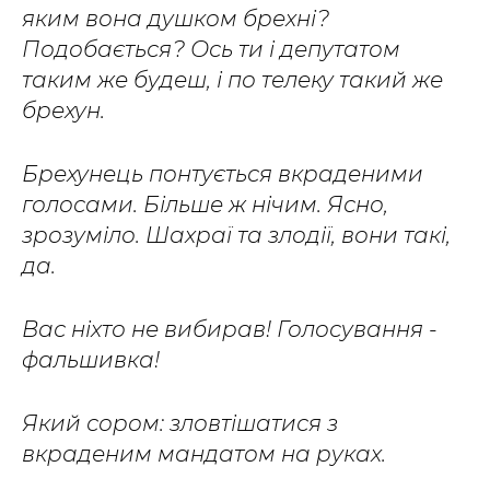
яким вона душком брехні?
Подобається? Ось ти і депутатом
таким же будеш, і по телеку такий же
брехун.
Брехунець понтується вкраденими
голосами. Більше ж нічим. Ясно,
зрозуміло. Шахраї та злодії, вони такі,
да.
Вас ніхто не вибирав! Голосування -
фальшивка!
Який сором: зловтішатися з
вкраденим мандатом на руках.