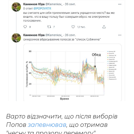
Варто відзначити, що після виборів
Попов
запевнював
, що отримав
"чесну та прозору перемогу".