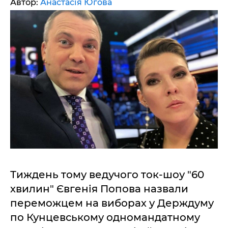
Автор:
Анастасія Югова
Тиждень тому ведучого ток-шоу "60
хвилин" Євгенія Попова назвали
переможцем на виборах у Держдуму
по Кунцевському одномандатному