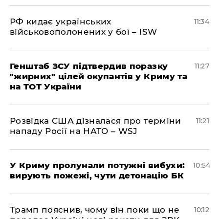
РФ кидає українських
11:34
військовополонених у бої – ISW
Генштаб ЗСУ підтвердив поразку
11:27
"жирних" цілей окупантів у Криму та
на ТОТ України
Розвідка США дізналася про терміни
11:21
нападу Росії на НАТО – WSJ
У Криму пролунали потужні вибухи:
10:54
вирують пожежі, чути детонацію БК
Трамп пояснив, чому він поки що не
10:12