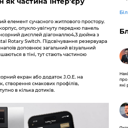
 як частина інтер'єру
Бі
ий елемент сучасного житлового простору.
корпус, опукло-увігнуту передню панель
Б
нсорний дисплей діагоналлю4,3 дюйма з
al Rotary Switch. Підсвічування резервуара
 напоїв доповнює загальний візуальний
ишаються в тіні, тут стають частиною
Нак
рний екран або додаток J.O.E. на
про 
к, створення смакових профілів,
які
упно в кілька дотиків.
Яко