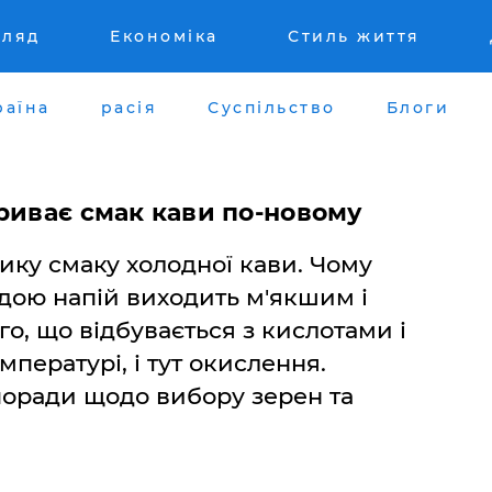
гляд
Економіка
Стиль життя
раїна
расія
Суспільство
Блоги
риває смак кави по-новому
ику смаку холодної кави. Чому
дою напій виходить м'якшим і
о, що відбувається з кислотами і
пературі, і тут окислення.
поради щодо вибору зерен та