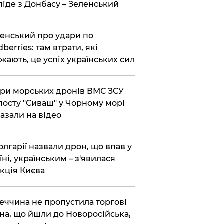
піде з Донбасу – Зеленський
енський про удари по
dberries: там втрати, які
жають, це успіх українських сил
ри морських дронів ВМС ЗСУ
посту "Сиваш" у Чорному морі
азали на відео
олгарії назвали дрон, що впав у
їні, українським – з'явилася
кція Києва
еччина не пропустила торгові
на, що йшли до Новоросійська,