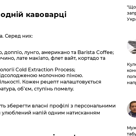
"Що
 одній кавоварці
зап
Укр
а. Серед них:
, доппіо, лунго, американо та Barista Coffee;
ино, лате макіато, флет вайт, кортадо та
Кул
логії Cold Extraction Process;
кон
 підсолодженою молочною піною.
поп
кількості. Кожен рецепт налаштовується
нап
атура, об’єм, ступінь помелу.
ть зберегти власні профілі з персональними
и улюблений напій одним натисканням
Муж
табу