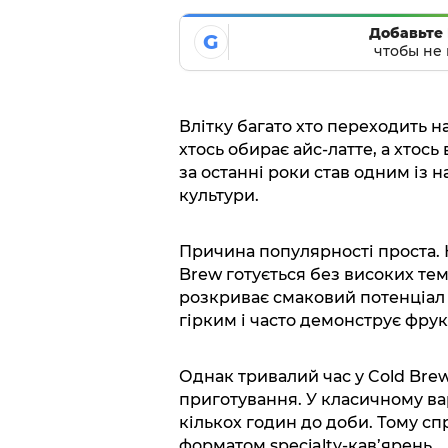
Добавьте 
G
чтобы не 
Влітку багато хто переходить на
хтось обирає айс-латте, а хтось
за останні роки став одним із 
культури.
Причина популярності проста. Н
Brew готується без високих тем
розкриває смаковий потенціал
гірким і часто демонструє фрукто
Однак тривалий час у Cold Bre
приготування. У класичному вар
кількох годин до доби. Тому с
форматом specialty-кав’ярень.