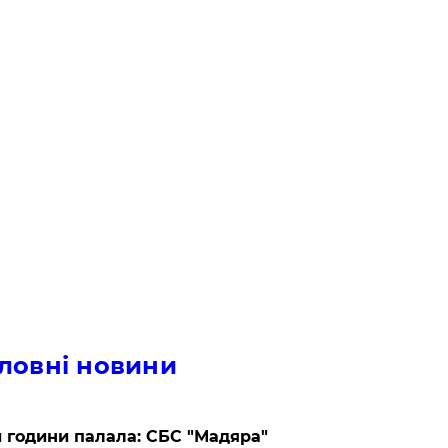
ловні новини
 години палала: СБС "Мадяра"