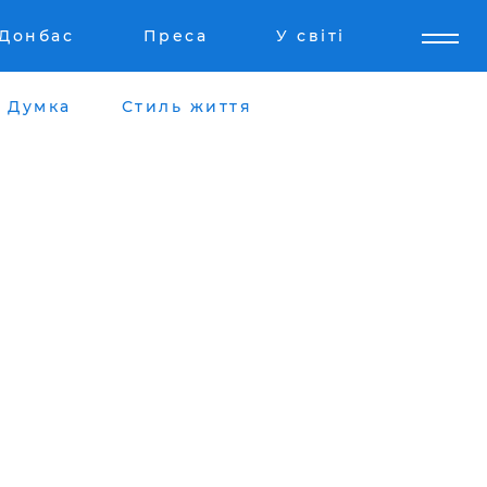
Донбас
Преса
У світі
Думка
Стиль життя