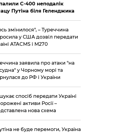
палили С-400 неподалік
ацу Путіна біля Геленджика
сь змінилося", – Туреччина
росила у США дозвіл передати
аїні ATACMS і M270
еччина заявила про атаки "на
 судна" у Чорному морі та
рнулася до РФ і України
шукає спосіб передати Україні
орожені активи Росії –
дставлена ​​нова схема
утіна не буде перемоги, Україна