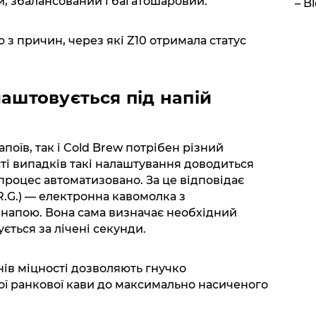
й, збалансований і багатошаровий.
– B
ю з причин, через які Z10 отримала статус
лаштовується під напій
поїв, так і Cold Brew потрібен різний
сті випадків такі налаштування доводиться
 процес автоматизовано. За це відповідає
.R.G.) — електронна кавомолка з
напою. Вона сама визначає необхідний
ється за лічені секунди.
внів міцності дозволяють гнучко
ої ранкової кави до максимально насиченого