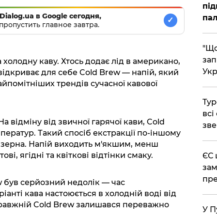
під
Dialog.ua в Google сегодня,
пал
✓
пропустить главное завтра.
"Що
зап
 холодну каву. Хтось додає лід в американо,
Укр
 відкриває для себе Cold Brew — напій, який
найпомітніших трендів сучасної кавової
Тур
всі
а відміну від звичної гарячої кави, Cold
зве
ператур. Такий спосіб екстракції по-іншому
 зерна. Напій виходить м'якшим, менш
ві, ягідні та квіткові відтінки смаку.
ЄС 
зам
пре
w був серйозний недолік — час
іанті кава настоюється в холодній воді від
правжній Cold Brew залишався переважно
У П