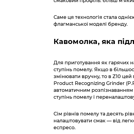
смаковий профіль: більш м'яки
Саме ця технологія стала одніє
флагманської моделі бренду.
Кавомолка, яка під
Для приготування як гарячих на
ступінь помелу. Якщо в більшо
змінювати вручну, то в Z10 цей
Product Recognizing Grinder (P
автоматичним розпізнаванням 
ступінь помелу і переналаштову
Сім рівнів помелу та десять рі
налаштовувати смак — від легк
еспресо.