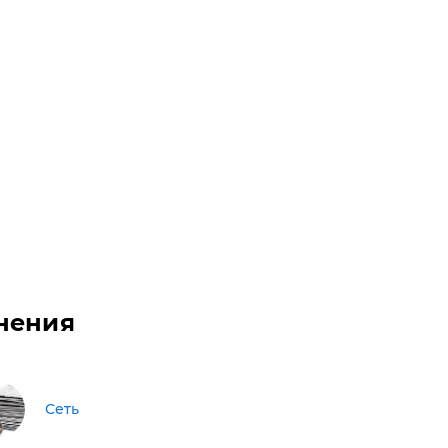
нения
Сеть