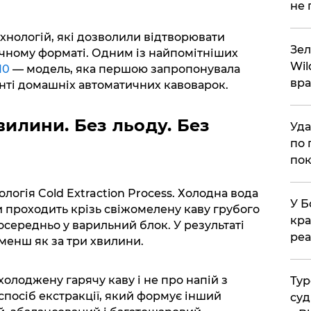
не 
ехнологій, які дозволили відтворювати
Зел
чному форматі. Одним із найпомітніших
Wil
10
— модель, яка першою запропонувала
вра
нті домашніх автоматичних кавоварок.
вилини. Без льоду. Без
Уда
по 
пок
логія Cold Extraction Process. Холодна вода
У Б
 проходить крізь свіжомелену каву грубого
кра
осередньо у варильний блок. У результаті
реа
менш як за три хвилини.
олоджену гарячу каву і не про напій з
Тур
посіб екстракції, який формує інший
суд