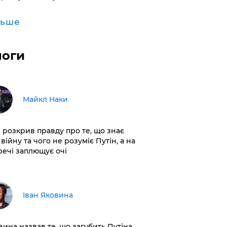
льше
логи
Майкл Наки
і розкрив правду про те, що знає
війну та чого не розуміє Путін, а на
 речі заплющує очі
Іван Яковина
вина назвав те, що загубить Путіна