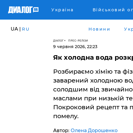
Україна
Військовий о
UA |
RU
Новини
Ук
ДІАЛОГ
ПРЕС-РЕЛІЗИ
9 червня 2026, 22:23
Як холодна вода розк
Розбираємо хімію та фіз
заварений холодною во
солодшим від звичайног
маслами при низькій тем
Покроковий рецепт та 
помелу.
Автор:
Олена Дорошенко