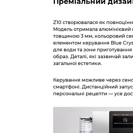
Преміальний дизайн
Z10 створювалася як повноцінн
Модель отримала алюмінієвий 
товщиною 3 мм, кольоровий се
елементом керування Blue Cryst
для води та зони приготування
образ. Деталі, які зазвичай зал
загальної естетики.
Керування можливе через сенсо
смартфоні. Дистанційний запус
персональні рецепти — усе дост