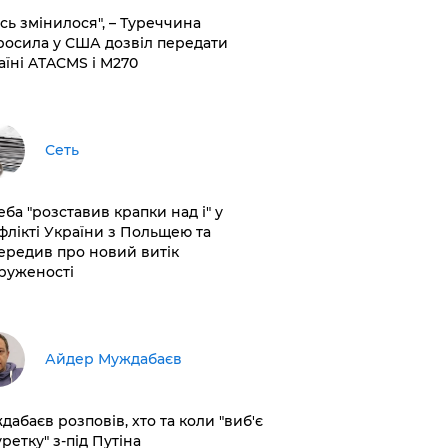
сь змінилося", – Туреччина
росила у США дозвіл передати
аїні ATACMS і M270
Сеть
еба "розставив крапки над і" у
флікті України з Польщею та
ередив про новий витік
руженості
Айдер Муждабаєв
дабаєв розповів, хто та коли "виб'є
ретку" з-під Путіна