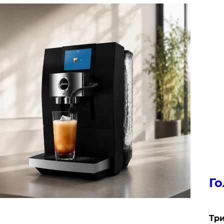
Го
Три