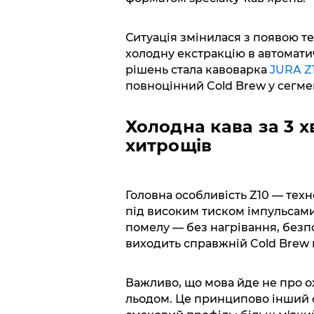
Ситуація змінилася з появою т
холодну екстракцію в автомати
рішень стала кавоварка
JURA Z
повноцінний Cold Brew у сегме
Холодна кава за 3 х
хитрощів
Головна особливість Z10 — техно
під високим тиском імпульсами
помелу — без нагрівання, безп
виходить справжній Cold Brew 
Важливо, що мова йде не про ох
льодом. Це принципово інший с